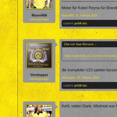
Meier für Kobel Reyna für Brandt
Manni666
Manni666
,
15. Februar 2025
Leistungsträger
captkirk
gefällt das.
Zitat von Saar-Borusse:
↑
Was machst du als Trainer mit soda
die komplette U23 spielen lassen
Vorstopper
Vorstopper
,
15. Februar 2025
Leistungsträger
captkirk
gefällt das.
Kehl, vielen Dank. Mislintat wa