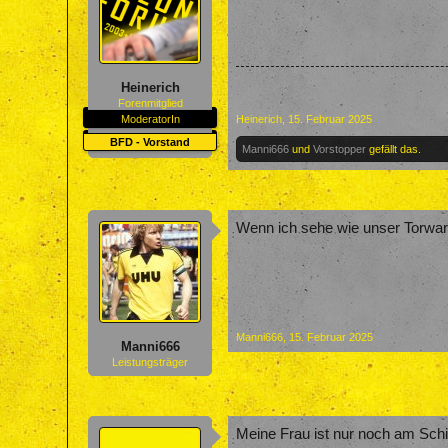
Heinerich
Forenmitglied
ModeratorIn
Heinerich
,
15. Februar 2025
BFD - Vorstand
Manni666
und
Vorstopper
gefällt das.
Wenn ich sehe wie unser Torwar
Manni666
,
15. Februar 2025
Manni666
Leistungsträger
Meine Frau ist nur noch am Sch