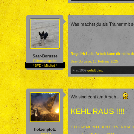
Was machst du als Trainer mit 
Regel Nr1, die Arbeit kann dir nicht 
Saar-Borusse
Führungsspieler
Saar-Borusse
,
15. Februar 2025
* BFD - Mitglied *
Frau1909
gefällt das.
Wir sind echt am Arsch ...
KEHL RAUS !!!!
ICH HAB MEIN LEBEN DIR VERMACH
hotzenplotz