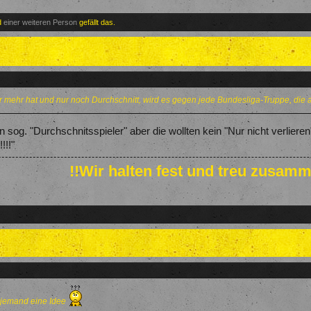
d
einer weiteren Person
gefällt das.
mehr hat und nur noch Durchschnitt, wird es gegen jede Bundesliga-Truppe, die a
n sog. "Durchschnitsspieler" aber die wollten kein "Nur nicht verlier
!!!"
!!Wir halten fest und treu zusamm
s,jemand eine Idee