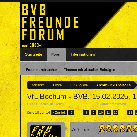
Startseite
Foren
Informationen
Foren durchsuchen
Themen mit aktuellen Beiträgen
Startseite
Foren
BVB Saison
Archiv - BVB Saisons
VfL Bochum - BVB, 15.02.2025, 1
Dieses Thema im Forum "
Archiv - BVB Saisons
" wurde erstellt von
Salec
Seite 10 von 14
< Zurück
1
←
8
9
10
11
12
→
14
Ach man .....