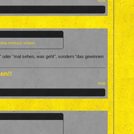
#188
llew reinhaut, schwer.
en" oder "mal sehen, was geht", sondern "das gewinnen
en!!
#189