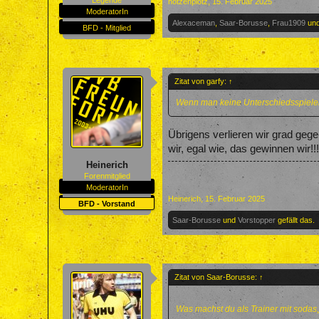
Legende
hotzenplotz
,
15. Februar 2025
ModeratorIn
Alexaceman
,
Saar-Borusse
,
Frau1909
un
BFD - Mitglied
Zitat von garfy:
↑
Wenn man keine Unterschiedsspieler 
Übrigens verlieren wir grad gege
wir, egal wie, das gewinnen wir!!!!
Heinerich
Forenmitglied
ModeratorIn
Heinerich
,
15. Februar 2025
BFD - Vorstand
Saar-Borusse
und
Vorstopper
gefällt das.
Zitat von Saar-Borusse:
↑
Was machst du als Trainer mit soda