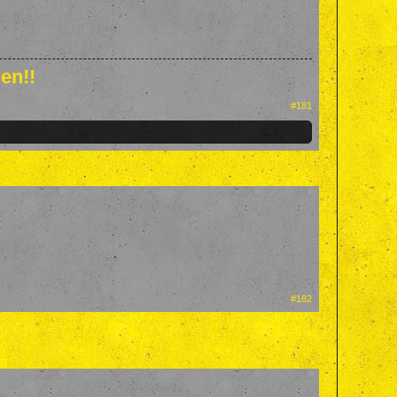
en!!
#181
#182