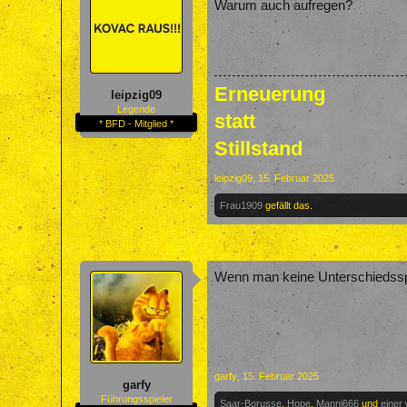
Warum auch aufregen?
Erneuerung
leipzig09
Legende
statt
* BFD - Mitglied *
Stillstand
leipzig09
,
15. Februar 2025
Frau1909
gefällt das.
Wenn man keine Unterschiedsspie
garfy
,
15. Februar 2025
garfy
Führungsspieler
Saar-Borusse
,
Hope
,
Manni666
und
einer