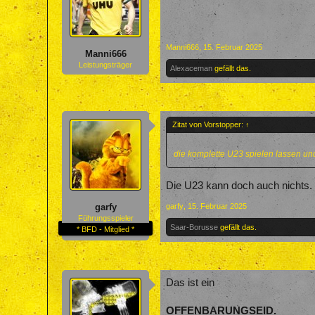
Manni666
,
15. Februar 2025
Manni666
Leistungsträger
Alexaceman
gefällt das.
Zitat von Vorstopper:
↑
die komplette U23 spielen lassen und
Die U23 kann doch auch nichts.
garfy
,
15. Februar 2025
garfy
Führungsspieler
Saar-Borusse
gefällt das.
* BFD - Mitglied *
Das ist ein
OFFENBARUNGSEID.