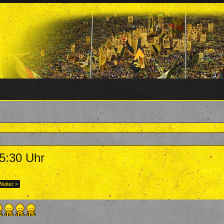
5:30 Uhr
ha
,
13. Februar 2025
.
Weiter >