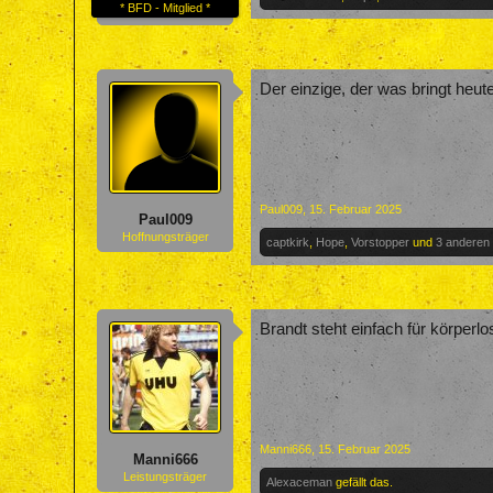
* BFD - Mitglied *
Der einzige, der was bringt heute
Paul009
,
15. Februar 2025
Paul009
Hoffnungsträger
captkirk
,
Hope
,
Vorstopper
und
3 anderen
Brandt steht einfach für körperl
Manni666
,
15. Februar 2025
Manni666
Leistungsträger
Alexaceman
gefällt das.