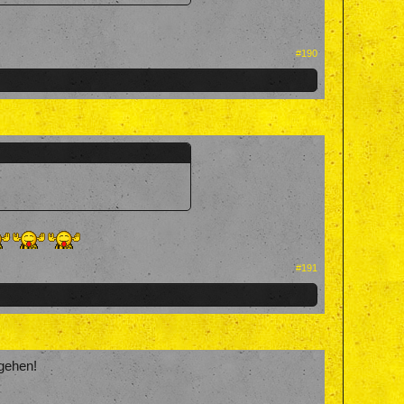
#190
#191
 gehen!