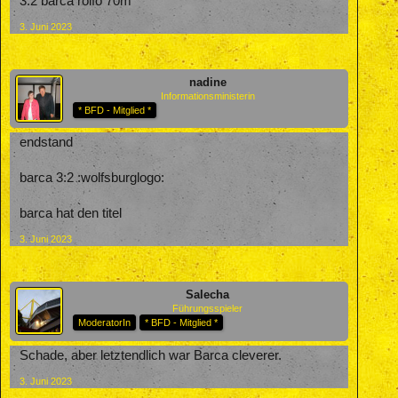
3:2 barca rolfo 70m
3. Juni 2023
nadine
Informationsministerin
* BFD - Mitglied *
endstand
barca 3:2 :wolfsburglogo:
barca hat den titel
3. Juni 2023
Salecha
Führungsspieler
ModeratorIn
* BFD - Mitglied *
Schade, aber letztendlich war Barca cleverer.
3. Juni 2023