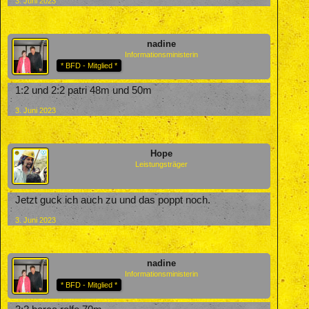
3. Juni 2023
nadine
Informationsministerin
* BFD - Mitglied *
1:2 und 2:2 patri 48m und 50m
3. Juni 2023
Hope
Leistungsträger
Jetzt guck ich auch zu und das poppt noch.
3. Juni 2023
nadine
Informationsministerin
* BFD - Mitglied *