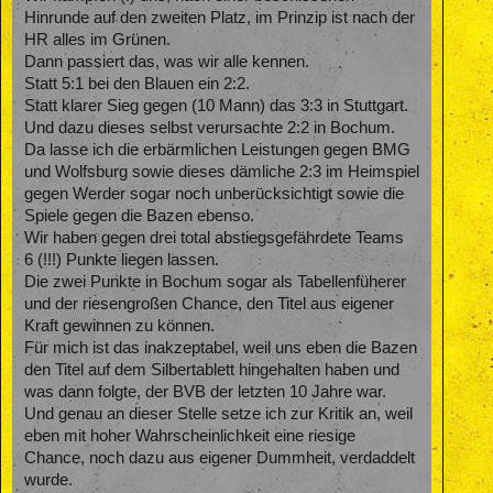
Hinrunde auf den zweiten Platz, im Prinzip ist nach der
HR alles im Grünen.
Dann passiert das, was wir alle kennen.
Statt 5:1 bei den Blauen ein 2:2.
Statt klarer Sieg gegen (10 Mann) das 3:3 in Stuttgart.
Und dazu dieses selbst verursachte 2:2 in Bochum.
Da lasse ich die erbärmlichen Leistungen gegen BMG
und Wolfsburg sowie dieses dämliche 2:3 im Heimspiel
gegen Werder sogar noch unberücksichtigt sowie die
Spiele gegen die Bazen ebenso.
Wir haben gegen drei total abstiegsgefährdete Teams
6 (!!!) Punkte liegen lassen.
Die zwei Punkte in Bochum sogar als Tabellenfüherer
und der riesengroßen Chance, den Titel aus eigener
Kraft gewinnen zu können.
Für mich ist das inakzeptabel, weil uns eben die Bazen
den Titel auf dem Silbertablett hingehalten haben und
was dann folgte, der BVB der letzten 10 Jahre war.
Und genau an dieser Stelle setze ich zur Kritik an, weil
eben mit hoher Wahrscheinlichkeit eine riesige
Chance, noch dazu aus eigener Dummheit, verdaddelt
wurde.