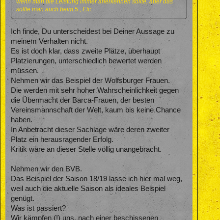
wenn man die Leistung immer anerkennen sollte, aber das
sollte man auch beim 5., Etc.
Ich finde, Du unterscheidest bei Deiner Aussage zu
meinem Verhalten nicht.
Es ist doch klar, dass zweite Plätze, überhaupt
Platzierungen, unterschiedlich bewertet werden
müssen.
Nehmen wir das Beispiel der Wolfsburger Frauen.
Die werden mit sehr hoher Wahrscheinlichkeit gegen
die Übermacht der Barca-Frauen, der besten
Vereinsmannschaft der Welt, kaum bis keine Chance
haben.
In Anbetracht dieser Sachlage wäre deren zweiter
Platz ein herausragender Erfolg.
Kritik wäre an dieser Stelle völlig unangebracht.
Nehmen wir den BVB.
Das Beispiel der Saison 18/19 lasse ich hier mal weg,
weil auch die aktuelle Saison als ideales Beispiel
genügt.
Was ist passiert?
Wir kämpfen (!) uns, nach einer beschissenen