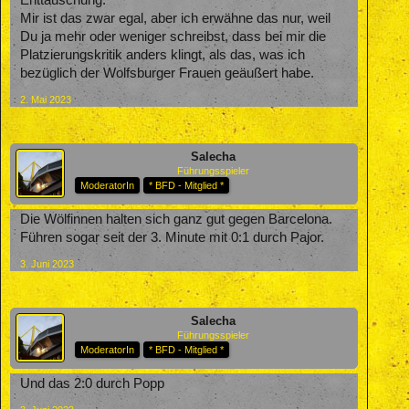
Mir ist das zwar egal, aber ich erwähne das nur, weil
Du ja mehr oder weniger schreibst, dass bei mir die
Platzierungskritik anders klingt, als das, was ich
bezüglich der Wolfsburger Frauen geäußert habe.
2. Mai 2023
Salecha
Führungsspieler
ModeratorIn
* BFD - Mitglied *
Die Wölfinnen halten sich ganz gut gegen Barcelona.
Führen sogar seit der 3. Minute mit 0:1 durch Pajor.
3. Juni 2023
Salecha
Führungsspieler
ModeratorIn
* BFD - Mitglied *
Und das 2:0 durch Popp