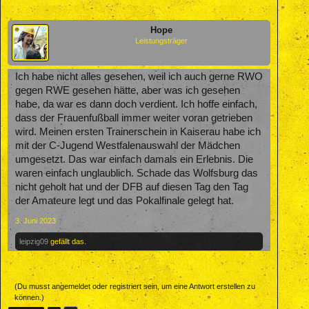
Hope
Leistungsträger
Ich habe nicht alles gesehen, weil ich auch gerne RWO
gegen RWE gesehen hätte, aber was ich gesehen
habe, da war es dann doch verdient. Ich hoffe einfach,
dass der Frauenfußball immer weiter voran getrieben
wird. Meinen ersten Trainerschein in Kaiserau habe ich
mit der C-Jugend Westfalenauswahl der Mädchen
umgesetzt. Das war einfach damals ein Erlebnis. Die
waren einfach unglaublich. Schade das Wolfsburg das
nicht geholt hat und der DFB auf diesen Tag den Tag
der Amateure legt und das Pokalfinale gelegt hat.
3. Juni 2023
leipzig09
gefällt das.
(Du musst angemeldet oder registriert sein, um eine Antwort erstellen zu
können.)