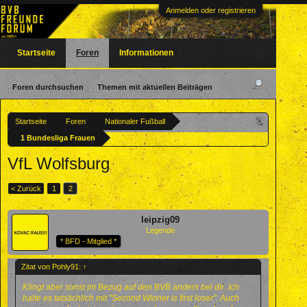
Anmelden oder registrieren
Startseite
Foren
Informationen
Foren durchsuchen
Themen mit aktuellen Beiträgen
Startseite
Foren
Nationaler Fußball
1 Bundesliga Frauen
VfL Wolfsburg
< Zurück
1
2
leipzig09
Legende
* BFD - Mitglied *
Zitat von Pohly91:
↑
Klingt aber sonst im Bezug auf den BVB anders bei dir. Ich
halte es tatsächlich mit "Second Winner is first loser". Auch