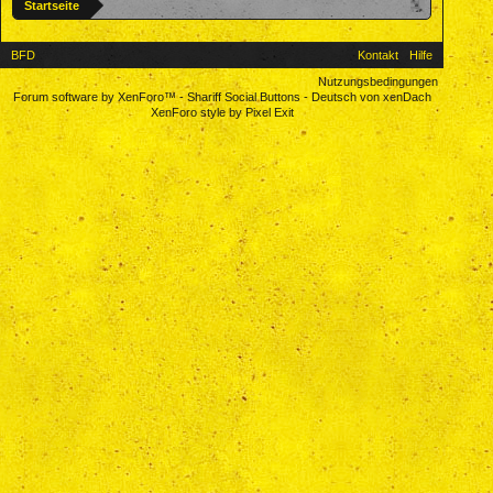
Startseite
BFD
Kontakt
Hilfe
Nutzungsbedingungen
Forum software by XenForo™
-
Shariff Social Buttons
-
Deutsch von xenDach
XenForo style by Pixel Exit