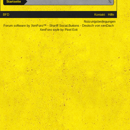
Startseite
BFD
Kontakt
Hilfe
Nutzungsbedingungen
Forum software by XenForo™
-
Shariff Social Buttons
-
Deutsch von xenDach
XenForo style by Pixel Exit