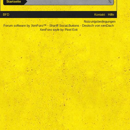
Startseite
BFD
Kontakt
Hilfe
Nutzungsbedingungen
Forum software by XenForo™
-
Shariff Social Buttons
-
Deutsch von xenDach
XenForo style by Pixel Exit