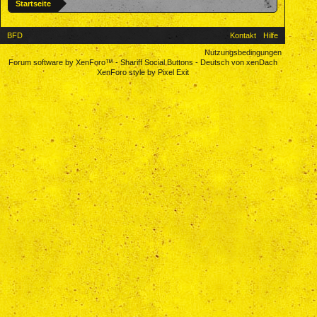
Startseite
BFD
Kontakt
Hilfe
Nutzungsbedingungen
Forum software by XenForo™
-
Shariff Social Buttons
-
Deutsch von xenDach
XenForo style by Pixel Exit