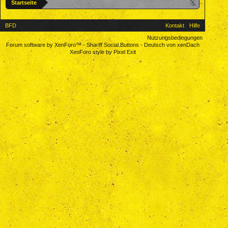
Startseite
BFD
Kontakt
Hilfe
Nutzungsbedingungen
Forum software by XenForo™
-
Shariff Social Buttons
-
Deutsch von xenDach
XenForo style by Pixel Exit