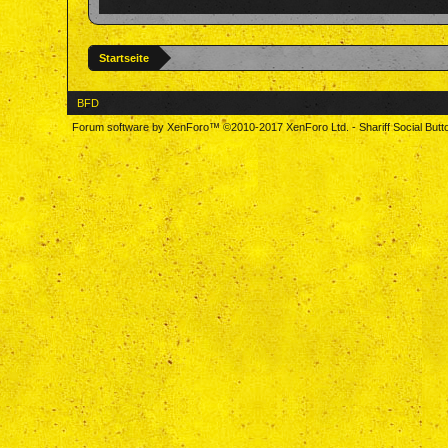
Startseite
BFD
Forum software by XenForo™
©2010-2017 XenForo Ltd.
-
Shariff Social But