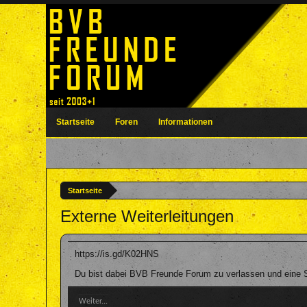
Startseite
Foren
Informationen
Startseite
Externe Weiterleitungen
https://is.gd/K02HNS
Du bist dabei BVB Freunde Forum zu verlassen und eine Se
Weiter...