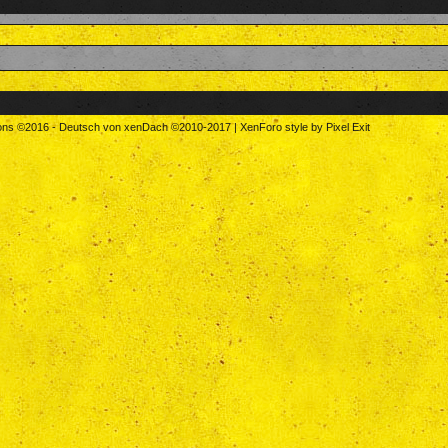
tons
©2016
-
Deutsch von xenDach
©2010-2017
|
XenForo style by Pixel Exit