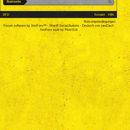
Startseite
BFD
Kontakt
Hilfe
Nutzungsbedingungen
Forum software by XenForo™
-
Shariff Social Buttons
-
Deutsch von xenDach
XenForo style by Pixel Exit