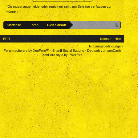
(Du musst angemeldet oder registriert sein, um Beiträge verfassen zu
können. )
Startseite
Foren
BVB Saison
BFD
Kontakt
Hilfe
Nutzungsbedingungen
Forum software by XenForo™
-
Shariff Social Buttons
-
Deutsch von xenDach
XenForo style by Pixel Exit