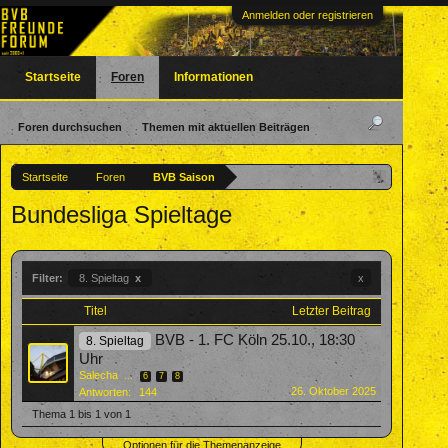
Anmelden oder registrieren
Startseite
Foren
Informationen
Foren durchsuchen
Themen mit aktuellen Beiträgen
Startseite
Foren
BVB Saison
Bundesliga Spieltage
Filter:
8. Spieltag
x
x
Titel
Letzter Beitrag
BVB - 1. FC Köln 25.10., 18:30
8. Spieltag
Uhr
Salecha
...
6
7
8
26. Oktober 2025
Antworten:
144
Thema 1 bis 1 von 1
Optionen für die Themenanzeige