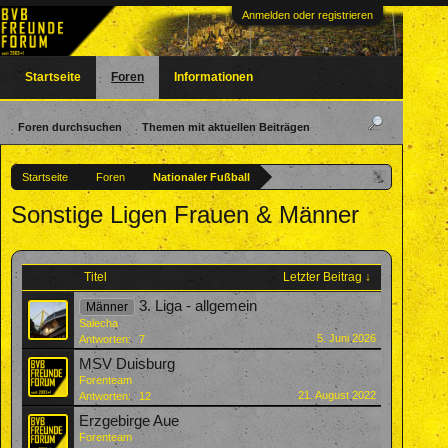
Anmelden oder registrieren
Startseite
Foren
Informationen
Foren durchsuchen
Themen mit aktuellen Beiträgen
Startseite
Foren
Nationaler Fußball
Sonstige Ligen Frauen & Männer
Titel
Letzter Beitrag ↓
3. Liga - allgemein
Männer
Salecha
5. Juni 2026
Antworten:
7
MSV Duisburg
Forenteam
21. August 2022
Antworten:
12
Erzgebirge Aue
Forenteam