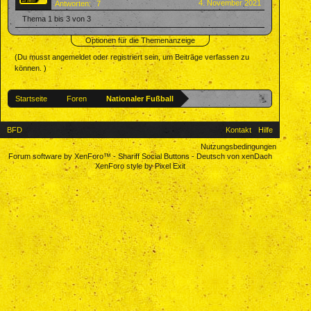
4. November 2021
Antworten:
7
Thema 1 bis 3 von 3
Optionen für die Themenanzeige
(Du musst angemeldet oder registriert sein, um Beiträge verfassen zu
können. )
Startseite
Foren
Nationaler Fußball
BFD
Kontakt
Hilfe
Nutzungsbedingungen
Forum software by XenForo™
-
Shariff Social Buttons
-
Deutsch von xenDach
XenForo style by Pixel Exit