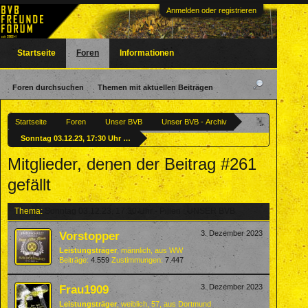
Anmelden oder registrieren
Startseite
Foren
Informationen
Foren durchsuchen
Themen mit aktuellen Beiträgen
Startseite
Foren
Unser BVB
Unser BVB - Archiv
Sonntag 03.12.23, 17:30 Uhr - Pillen : UNSER BVB
Mitglieder, denen der Beitrag #261
gefällt
Thema:
Sonntag 03.12.23, 17:30 Uhr - Pillen : UNSER BVB
Vorstopper
3. Dezember 2023
Leistungsträger
, männlich,
aus
WW
Beiträge:
4.559
Zustimmungen:
7.447
Frau1909
3. Dezember 2023
Leistungsträger
, weiblich, 57,
aus
Dortmund