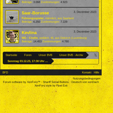
Beiträge:
3.068
Zustimmungen:
4.923
Saar-Borusse
3. Dezember 2023
Führungsspieler
, männlich,
aus
Saarland
Beiträge:
6.250
Zustimmungen:
7.229
Kevlina
3. Dezember 2023
WG - Chefin
, weiblich, 46,
aus
Diekirch (Luxemburg)
Beiträge:
14.453
Zustimmungen:
4.780
Startseite
Foren
Unser BVB
Unser BVB - Archiv
Sonntag 03.12.23, 17:30 Uhr - Pillen : UNSER BVB
BFD
Kontakt
Hilfe
Nutzungsbedingungen
Forum software by XenForo™
-
Shariff Social Buttons
-
Deutsch von xenDach
XenForo style by Pixel Exit