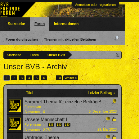
Anmelden oder registrieren
Startseite
Foren
Informationen
Foren durchsuchen
Themen mit aktuellen Beiträgen
Startseite
Foren
Unser BVB
Unser BVB - Archiv
1
2
3
4
5
6
→
10
Weiter >
Titel
Letzter Beitrag ↓
Sammel-Thema für einzelne Beiträge!
Forenteam
6. Dezember 2023
Antworten:
0
Unsere Mannschaft I
Forenteam
...
138
139
140
29. Mai 2023
Antworten:
2.780
Umfrage: Thema