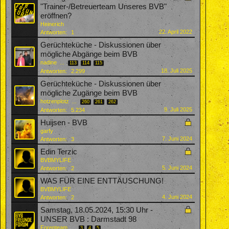
"Trainer-/Betreuerteam Unseres BVB"
eröffnen?
Heinerich
22. April 2022
Antworten:
1
Gerüchteküche - Diskussionen über
mögliche Abgänge beim BVB
nadine
...
113
114
115
18. Juli 2025
Antworten:
2.299
Gerüchteküche - Diskussionen über
mögliche Zugänge beim BVB
hotzenplotz
...
260
261
262
9. Juli 2025
Antworten:
5.234
Huijsen - BVB
garfy
7. Juni 2024
Antworten:
3
Edin Terzic
BVBMYLIFE
5. Juni 2024
Antworten:
2
WAS FÜR EINE ENTTÄUSCHUNG!
BVBMYLIFE
4. Juni 2024
Antworten:
2
Samstag, 18.05.2024, 15:30 Uhr -
UNSER BVB : Darmstadt 98
Forenteam
...
3
4
5