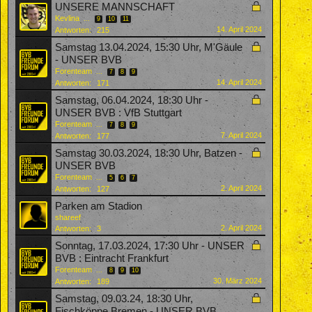
UNSERE MANNSCHAFT
Kevlina
...
9
10
11
14. April 2024
Antworten:
215
Samstag 13.04.2024, 15:30 Uhr, M'Gäule
- UNSER BVB
Forenteam
...
7
8
9
14. April 2024
Antworten:
171
Samstag, 06.04.2024, 18:30 Uhr -
UNSER BVB : VfB Stuttgart
Forenteam
...
7
8
9
7. April 2024
Antworten:
177
Samstag 30.03.2024, 18:30 Uhr, Batzen -
UNSER BVB
Forenteam
...
5
6
7
2. April 2024
Antworten:
127
Parken am Stadion
shareef
2. April 2024
Antworten:
3
Sonntag, 17.03.2024, 17:30 Uhr - UNSER
BVB : Eintracht Frankfurt
Forenteam
...
8
9
10
30. März 2024
Antworten:
189
Samstag, 09.03.24, 18:30 Uhr,
Fischköppe Bremen - UNSER BVB