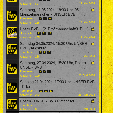
19. Mai 2024
Antworten:
82
Samstag, 11.05.2024, 18:30 Uhr, 05
Mainzelmännchen - UNSER BVB
Forenteam
...
9
10
11
14. Mai 2024
Antworten:
215
Unser BVB II (2. Profimannschaft/3. BuLi)
Heinerich
...
21
22
23
11. Mai 2024
Antworten:
455
Samstag 04.05.2024, 15:30 Uhr, UNSER
BVB - Augsburg
Forenteam
...
8
9
10
5. Mai 2024
Antworten:
186
Samstag, 27.04.2024, 15:30 Uhr, Dosen -
UNSER BVB
Forenteam
...
8
9
10
28. April 2024
Antworten:
199
Sonntag 21.04.2024, 17:30 Uhr, UNSER BVB
- Pillen
Forenteam
...
11
12
13
23. April 2024
Antworten:
242
Dosen - UNSER BVB Platzhalter
Forenteam
15. April 2024
Antworten:
0