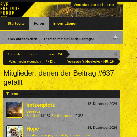
Anmelden oder registrieren
Startseite
Foren
Informationen
Foren durchsuchen
Themen mit aktuellen Beiträgen
Startseite
Foren
Unser BVB
Was macht eigentlich ... ? - Ehemalige BVBler
Youssoufa Moukoko - NR. 18
Mitglieder, denen der Beitrag #637
gefällt
Thema:
Youssoufa Moukoko - NR. 18
hotzenplotz
15. Dezember 2024
Legende
Beiträge:
18.157
Zustimmungen:
7.335
Hope
15. Dezember 2024
Leistungsträger
, männlich, 55,
aus
Lünen