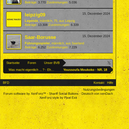
Beiträge:
3.770
Zustimmungen:
5.036
leipzig09
15. Dezember 2024
Legende
, männlich, 75,
aus
Leipzig
Beiträge:
13.308
Zustimmungen:
6.339
Saar-Borusse
15. Dezember 2024
Führungsspieler
, männlich,
aus
Saarland
Beiträge:
6.252
Zustimmungen:
7.229
Startseite
Foren
Unser BVB
Was macht eigentlich ... ? - Ehemalige BVBler
Youssoufa Moukoko - NR. 18
BFD
Kontakt
Hilfe
Nutzungsbedingungen
Forum software by XenForo™
-
Shariff Social Buttons
-
Deutsch von xenDach
XenForo style by Pixel Exit