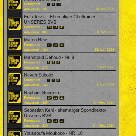
Forenteam
...
8
9
10
13. Mai 2026
Antworten:
187
Edin Terzic - Ehemaliger Cheftrainer
UNSERES BVB
Forenteam
...
43
44
45
6. Mai 2026
Antworten:
887
Marco Reus
Forenteam
...
37
38
39
28. April 2026
Antworten:
760
Mahmoud Dahoud - Nr. 8
Forenteam
...
7
8
9
7. April 2026
Antworten:
172
Neven Subotic
Forenteam
...
6
7
8
4. April 2026
Antworten:
146
Raphaël Guerreiro
Forenteam
...
20
21
22
30. März 2026
Antworten:
425
Sebastian Kehl - ehemaliger Sportdirektor
Unseres BVB
Forenteam
...
15
16
17
24. März 2026
Antworten:
320
Youssoufa Moukoko - NR. 18