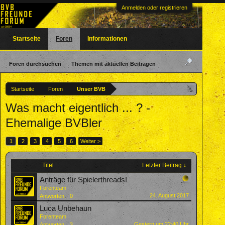
Anmelden oder registrieren
Startseite
Foren
Informationen
Foren durchsuchen
Themen mit aktuellen Beiträgen
Startseite
Foren
Unser BVB
Was macht eigentlich ... ? -
Ehemalige BVBler
1
2
3
4
5
6
Weiter >
Titel
Letzter Beitrag ↓
Anträge für Spielerthreads!
Forenteam
24. August 2017
Antworten:
0
Luca Unbehaun
Forenteam
Gestern um 22:40 Uhr
Antworten:
3