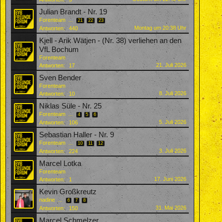
Julian Brandt - Nr. 19
Forenteam
...
21
22
23
Montag um 20:38 Uhr
Antworten:
440
Kjell - Arik Wätjen - (Nr. 38) verliehen an den
VfL Bochum
Forenteam
21. Juli 2026
Antworten:
17
Sven Bender
Forenteam
8. Juli 2026
Antworten:
10
Niklas Süle - Nr. 25
Forenteam
...
4
5
6
5. Juli 2026
Antworten:
106
Sebastian Haller - Nr. 9
Forenteam
...
10
11
12
3. Juli 2026
Antworten:
224
Marcel Lotka
Forenteam
17. Juni 2026
Antworten:
1
Kevin Großkreutz
nadine
...
6
7
8
31. Mai 2026
Antworten:
150
Marcel Schmelzer