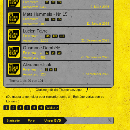
Forenteam
...
31
32
33
9. März 2026
Antworten:
646
Mats Hummels - Nr. 15
Forenteam
...
23
24
25
11. Januar 2026
Antworten:
499
Lucien Favre
Forenteam
...
115
116
117
21. Dezember 2025
Antworten:
2.329
Ousmane Dembélé
Forenteam
...
23
24
25
23. September 2025
Antworten:
483
Alexander Isak
Forenteam
...
5
6
7
2. September 2025
Antworten:
123
Thema 1 bis 20 von 101
Optionen für die Themenanzeige
(Du musst angemeldet oder registriert sein, um Beiträge verfassen zu
können. )
1
2
3
4
5
6
Weiter >
Startseite
Foren
Unser BVB