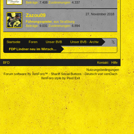
Beiträge:
7.408
Zustimmungen:
4.337
Zazou09
27. November 2018
Führungsspieler
,
aus
Straßburg
Beiträge:
9.031
Zustimmungen:
6.894
Startseite
Foren
Unser BVB
Unser BVB - Archiv
FDP Lindner neu im Wirtschaftsrat
BFD
Kontakt
Hilfe
Nutzungsbedingungen
Forum software by XenForo™
-
Shariff Social Buttons
-
Deutsch von xenDach
XenForo style by Pixel Exit