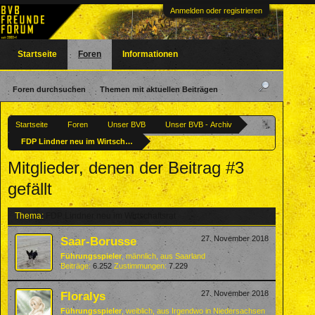
Anmelden oder registrieren
Startseite
Foren
Informationen
Foren durchsuchen
Themen mit aktuellen Beiträgen
Startseite
Foren
Unser BVB
Unser BVB - Archiv
FDP Lindner neu im Wirtschaftsrat
Mitglieder, denen der Beitrag #3
gefällt
Thema:
FDP Lindner neu im Wirtschaftsrat
Saar-Borusse
27. November 2018
Führungsspieler
, männlich,
aus
Saarland
Beiträge:
6.252
Zustimmungen:
7.229
Floralys
27. November 2018
Führungsspieler
, weiblich,
aus
Irgendwo in Niedersachsen