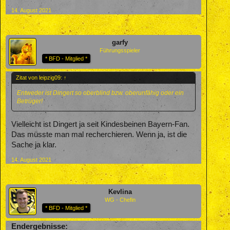
14. August 2021
garfy
Führungsspieler
* BFD - Mitglied *
Zitat von leipzig09:
↑
Entweder ist Dingert so oberblind bzw. oberunfähig oder ein
Betrüger!
Vielleicht ist Dingert ja seit Kindesbeinen Bayern-Fan.
Das müsste man mal recherchieren. Wenn ja, ist die
Sache ja klar.
14. August 2021
Kevlina
WG - Chefin
* BFD - Mitglied *
Endergebnisse: