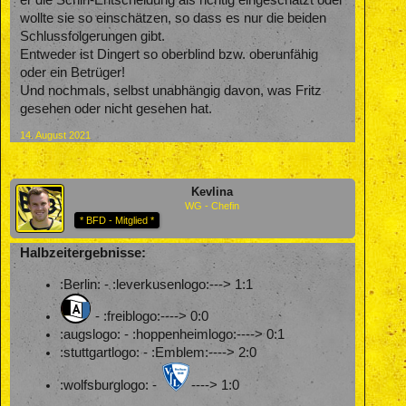
wollte sie so einschätzen, so dass es nur die beiden
Schlussfolgerungen gibt.
Entweder ist Dingert so oberblind bzw. oberunfähig
oder ein Betrüger!
Und nochmals, selbst unabhängig davon, was Fritz
gesehen oder nicht gesehen hat.
14. August 2021
Kevlina
WG - Chefin
* BFD - Mitglied *
Halbzeitergebnisse:
:Berlin: - :leverkusenlogo:---> 1:1
- :freiblogo:----> 0:0
:augslogo: - :hoppenheimlogo:----> 0:1
:stuttgartlogo: - :Emblem:----> 2:0
:wolfsburglogo: -
----> 1:0