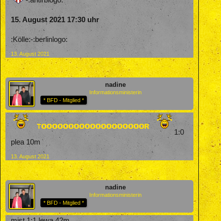
-:antirblogo:
15. August 2021 17:30 uhr
:Kölle:-:berlinlogo:
13. August 2021
nadine
Informationsministerin
* BFD - Mitglied *
1:0
plea 10m
13. August 2021
nadine
Informationsministerin
* BFD - Mitglied *
mist 1:1 lewa 42m