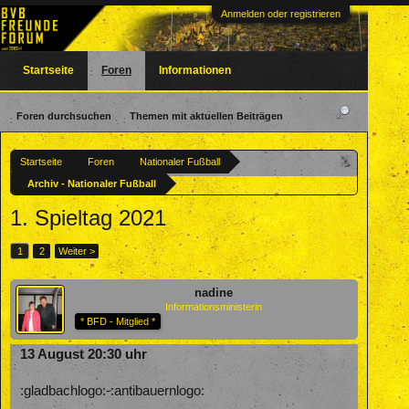
Anmelden oder registrieren
Startseite
Foren
Informationen
Foren durchsuchen
Themen mit aktuellen Beiträgen
Startseite
Foren
Nationaler Fußball
Archiv - Nationaler Fußball
1. Spieltag 2021
1
2
Weiter >
nadine
Informationsministerin
* BFD - Mitglied *
13 August 20:30 uhr
:gladbachlogo:-:antibauernlogo: