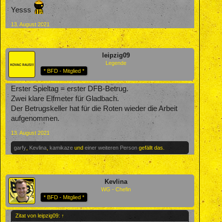
Yesss
13. August 2021
leipzig09
Legende
* BFD - Mitglied *
Erster Spieltag = erster DFB-Betrug.
Zwei klare Elfmeter für Gladbach.
Der Betrugskeller hat für die Roten wieder die Arbeit
aufgenommen.
13. August 2021
garfy
,
Kevlina
,
kamikaze
und
einer weiteren Person
gefällt das.
Kevlina
WG - Chefin
* BFD - Mitglied *
Zitat von leipzig09:
↑