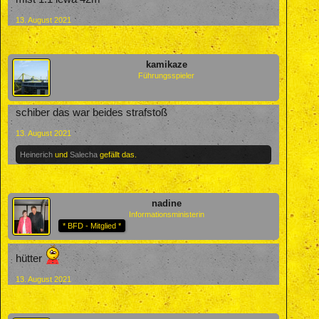
13. August 2021
kamikaze
Führungsspieler
schiber das war beides strafstoß
13. August 2021
Heinerich
und
Salecha
gefällt das.
nadine
Informationsministerin
* BFD - Mitglied *
hütter
13. August 2021