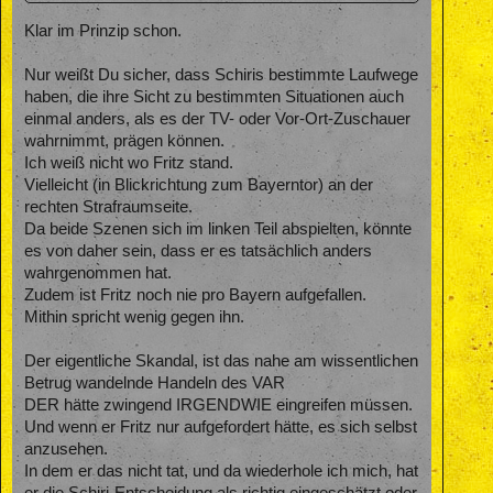
Klar im Prinzip schon.
Nur weißt Du sicher, dass Schiris bestimmte Laufwege
haben, die ihre Sicht zu bestimmten Situationen auch
einmal anders, als es der TV- oder Vor-Ort-Zuschauer
wahrnimmt, prägen können.
Ich weiß nicht wo Fritz stand.
Vielleicht (in Blickrichtung zum Bayerntor) an der
rechten Strafraumseite.
Da beide Szenen sich im linken Teil abspielten, könnte
es von daher sein, dass er es tatsächlich anders
wahrgenommen hat.
Zudem ist Fritz noch nie pro Bayern aufgefallen.
Mithin spricht wenig gegen ihn.
Der eigentliche Skandal, ist das nahe am wissentlichen
Betrug wandelnde Handeln des VAR
DER hätte zwingend IRGENDWIE eingreifen müssen.
Und wenn er Fritz nur aufgefordert hätte, es sich selbst
anzusehen.
In dem er das nicht tat, und da wiederhole ich mich, hat
er die Schiri-Entscheidung als richtig eingeschätzt oder