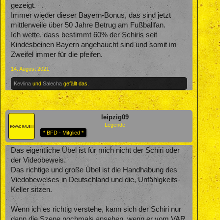
gezeigt.
Immer wieder dieser Bayern-Bonus, das sind jetzt
mittlerweile über 50 Jahre Betrug am Fußballfan.
Ich wette, dass bestimmt 60% der Schiris seit
Kindesbeinen Bayern angehaucht sind und somit im
Zweifel immer für die pfeifen.
14. August 2021
Kevlina
und
Salecha
gefällt das.
leipzig09
Legende
* BFD - Mitglied *
Das eigentliche Übel ist für mich nicht der Schiri oder
der Videobeweis.
Das richtige und große Übel ist die Handhabung des
Viedobeweises in Deutschland und die, Unfähigkeits-
Keller sitzen.
Wenn ich es richtig verstehe, kann sich der Schiri nur
dann die Szene nochmals ansehen, wenn er vom VAR