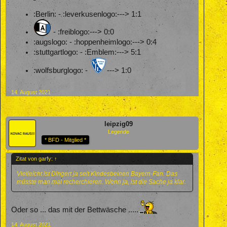
:Berlin: - :leverkusenlogo:---> 1:1
- :freiblogo:---> 0:0
:augslogo: - :hoppenheimlogo:---> 0:4
:stuttgartlogo: - :Emblem:---> 5:1
:wolfsburglogo: -
---> 1:0
14. August 2021
leipzig09
Legende
* BFD - Mitglied *
Zitat von garfy:
↑
Vielleicht ist Dingert ja seit Kindesbeinen Bayern-Fan. Das
müsste man mal recherchieren. Wenn ja, ist die Sache ja klar.
Oder so ... das mit der Bettwäsche .....
14. August 2021