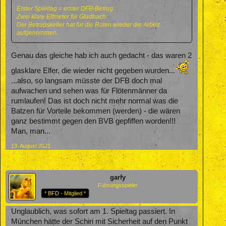
Erster Spieltag = erster DFB-Betrug.
Zwei klare Elfmeter für Gladbach.
Der Betrugskeller hat für die Roten wieder die Arbeit
aufgenommen.
Genau das gleiche hab ich auch gedacht - das waren 2
glasklare Elfer, die wieder nicht gegeben wurden...
...also, so langsam müsste der DFB doch mal
aufwachen und sehen was für Flötenmänner da
rumlaufen! Das ist doch nicht mehr normal was die
Batzen für Vorteile bekommen (werden) - die wären
ganz bestimmt gegen den BVB gepfiffen worden!!!
Man, man...
13. August 2021
garfy
Führungsspieler
* BFD - Mitglied *
Unglaublich, was sofort am 1. Spieltag passiert. In
München hätte der Schiri mit Sicherheit auf den Punkt