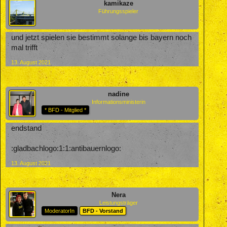
kamikaze
Führungsspieler
und jetzt spielen sie bestimmt solange bis bayern noch
mal trifft
13. August 2021
nadine
Informationsministerin
* BFD - Mitglied *
endstand
:gladbachlogo:1:1:antibauernlogo:
13. August 2021
Nera
Leistungsträger
ModeratorIn
BFD - Vorstand