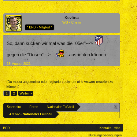
Kevlina
WG - Chefin
* BFD - Mitglied *
So, dann kucken wir mal was die "05er"--->
gegen die "Dosen"--->
ausrichten können...
15. August 2021
(Du musst angemeldet oder registriert sein, um eine Antwort erstellen zu
können.)
1
2
Weiter >
Startseite
Foren
Nationaler Fußball
Archiv - Nationaler Fußball
BFD
Kontakt
Hilfe
Nutzungsbedingungen