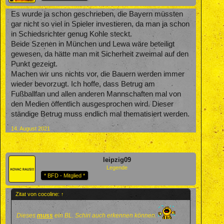
Es wurde ja schon geschrieben, die Bayern müssten
gar nicht so viel in Spieler investieren, da man ja schon
in Schiedsrichter genug Kohle steckt.
Beide Szenen in München und Lewa wäre beteiligt
gewesen, da hätte man mit Sicherheit zweimal auf den
Punkt gezeigt.
Machen wir uns nichts vor, die Bauern werden immer
wieder bevorzugt. Ich hoffe, dass Betrug am
Fußballfan und allen anderen Mannschaften mal von
den Medien öffentlich ausgesprochen wird. Dieser
ständige Betrug muss endlich mal thematisiert werden.
14. August 2021
leipzig09
Legende
* BFD - Mitglied *
Zitat von cocoline:
↑
Dieses
muss
ein BL. Schiri auch erkennen können.