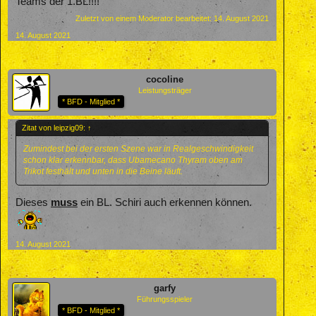
Teams der 1.BL!!!!
Zuletzt von einem Moderator bearbeitet:
14. August 2021
14. August 2021
cocoline
Leistungsträger
* BFD - Mitglied *
Zitat von leipzig09:
↑
Zumindest bei der ersten Szene war in Realgeschwindigkeit
schon klar erkennbar, dass Ubamecano Thyram oben am
Trikot festhält und unten in die Beine läuft.
Dieses
muss
ein BL. Schiri auch erkennen können.
14. August 2021
garfy
Führungsspieler
* BFD - Mitglied *