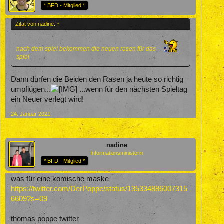
* BFD - Mitglied *
Zitat von nadine:
↑
nach dem spiel bekommen die neuen rasen für das
spiel
Dann dürfen die Beiden den Rasen ja heute so richtig
umpflügen...
...wenn für den nächsten Spieltag
ein Neuer verlegt wird!
24. Januar 2021
nadine
Informationsministerin
* BFD - Mitglied *
was für eine komische maske
https://twitter.com/DerPoppe/status/135334886007315
6609?s=09
thomas poppe twitter