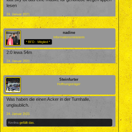
lesen
24. Januar 2021
nadine
Informationsministerin
* BFD - Mitglied *
2:0 lewa 54m
24. Januar 2021
Steinfurter
Hoffnungsträger
Was haben die einen Acker in der Turnhalle,
unglaublich.
24. Januar 2021
Kevlina
gefällt das.