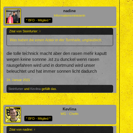
nadine
Informationsministerin
* BFD - Mitglied *
Zitat von Steinfurter:
↑
Was haben die einen Acker in der Turnhalle, unglaublich.
die tolle technick macht aber den rasen mehr kaputt
wegen keine sonnne .ist zu dunckel wenn rasen
rausgefahren wird und in dortmund wird unser
beleuchtet und hat immer sonnen licht dadurch
24. Januar 2021
Steinfurter
und
Kevlina
gefällt das.
Kevlina
WG - Chefin
* BFD - Mitglied *
Zitat von nadine:
↑