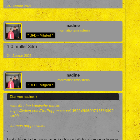
24. Januar 2021
nadine
Informationsministerin
* BFD - Mitglied *
1:0 müller 33m
24. Januar 2021
nadine
Informationsministerin
* BFD - Mitglied *
Zitat von nadine:
↑
was für eine komische maske
https://twitter.com/DerPoppe/status/1353348860073156609?
s=09
thomas poppe twitter
laut sky ist das eine maske für gehörlose wegen lippen