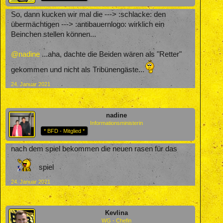
So, dann kucken wir mal die ---> :schlacke: den
übermächtigen ---> :antibauernlogo: wirklich ein
Beinchen stellen können...
@nadine
...aha, dachte die Beiden wären als "Retter"
gekommen und nicht als Tribünengäste...
24. Januar 2021
nadine
Informationsministerin
* BFD - Mitglied *
nach dem spiel bekommen die neuen rasen für das
spiel
24. Januar 2021
Kevlina
WG - Chefin