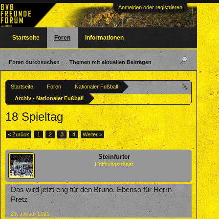
Anmelden oder registrieren
Startseite
Foren
Informationen
Foren durchsuchen
Themen mit aktuellen Beiträgen
Startseite
Foren
Nationaler Fußball
Archiv - Nationaler Fußball
18 Spieltag
< Zurück
1
2
3
4
Weiter >
Steinfurter
Hoffnungsträger
Das wird jetzt eng für den Bruno. Ebenso für Herrn
Pretz
23. Januar 2021