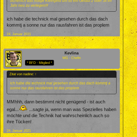
sicherlich das nötige Kleingeld um so ein Geläuf 2 oder 3x im
Jahr neu zu verlegen!!!
ich habe die technick mal gesehen durch das dach
kommtj a sonne nur das rausfahren ist das proplem
24. Januar 2021
Kevlina
WG - Chefin
* BFD - Mitglied *
Zitat von nadine:
↑
ich habe die technick mal gesehen durch das dach kommtj a
sonne nur das rausfahren ist das proplem
MMhhh, dann bestimmt nicht genügend - ist auch
egal...
...sagte ja, wenn man was Spezielles haben
möchte und die Technik hat wahrscheinlich auch so
ihre Tücken!
24. Januar 2021