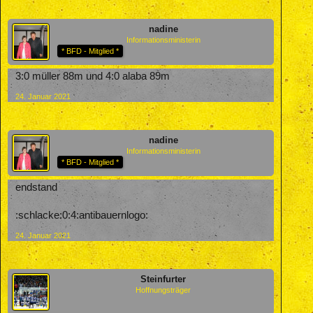
nadine
Informationsministerin
* BFD - Mitglied *
3:0 müller 88m und 4:0 alaba 89m
24. Januar 2021
nadine
Informationsministerin
* BFD - Mitglied *
endstand
:schlacke:0:4:antibauernlogo:
24. Januar 2021
Steinfurter
Hoffnungsträger