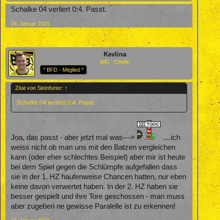
Schalke 04 verliert 0:4. Passt.
24. Januar 2021
Kevlina
WG - Chefin
* BFD - Mitglied *
Zitat von Steinfurter:
↑
Schalke 04 verliert 0:4. Passt.
Joa, das passt - aber jetzt mal was--->
....ich
weiss nicht ob man uns mit den Batzen vergleichen
kann (oder eher schlechtes Beispiel) aber mir ist heute
bei dem Spiel gegen die Schlümpfe aufgefallen dass
sie in der 1. HZ haufenweise Chancen hatten, nur eben
keine davon verwertet haben. In der 2. HZ haben sie
besser gespielt und ihre Tore geschossen - man muss
aber zugeben ne gewisse Paralelle ist zu erkennen!