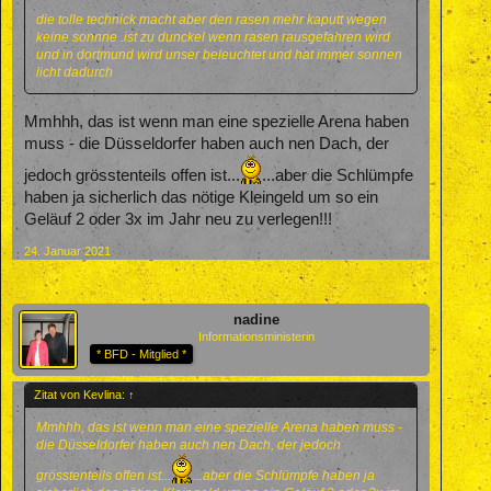
die tolle technick macht aber den rasen mehr kaputt wegen
keine sonnne .ist zu dunckel wenn rasen rausgefahren wird
und in dortmund wird unser beleuchtet und hat immer sonnen
licht dadurch
Mmhhh, das ist wenn man eine spezielle Arena haben
muss - die Düsseldorfer haben auch nen Dach, der
jedoch grösstenteils offen ist...
...aber die Schlümpfe
haben ja sicherlich das nötige Kleingeld um so ein
Geläuf 2 oder 3x im Jahr neu zu verlegen!!!
24. Januar 2021
nadine
Informationsministerin
* BFD - Mitglied *
Zitat von Kevlina:
↑
Mmhhh, das ist wenn man eine spezielle Arena haben muss -
die Düsseldorfer haben auch nen Dach, der jedoch
grösstenteils offen ist...
...aber die Schlümpfe haben ja