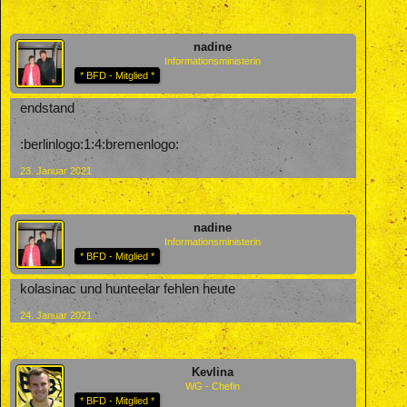
nadine
Informationsministerin
* BFD - Mitglied *
endstand
:berlinlogo:1:4:bremenlogo:
23. Januar 2021
nadine
Informationsministerin
* BFD - Mitglied *
kolasinac und hunteelar fehlen heute
24. Januar 2021
Kevlina
WG - Chefin
* BFD - Mitglied *