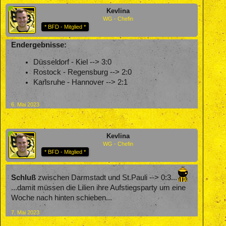
Kevlina
WG - Chefin
* BFD - Mitglied *
Endergebnisse:
Düsseldorf - Kiel --> 3:0
Rostock - Regensburg --> 2:0
Karlsruhe - Hannover --> 2:1
6. Mai 2023
Kevlina
WG - Chefin
* BFD - Mitglied *
Schluß
zwischen Darmstadt und St.Pauli --> 0:3...
...damit müssen die Lilien ihre Aufstiegsparty um eine
Woche nach hinten schieben...
7. Mai 2023