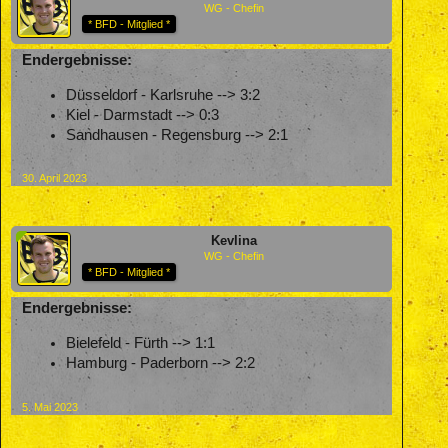
WG - Chefin
* BFD - Mitglied *
Endergebnisse:
Düsseldorf - Karlsruhe --> 3:2
Kiel - Darmstadt --> 0:3
Sandhausen - Regensburg --> 2:1
30. April 2023
Kevlina
WG - Chefin
* BFD - Mitglied *
Endergebnisse:
Bielefeld - Fürth --> 1:1
Hamburg - Paderborn --> 2:2
5. Mai 2023