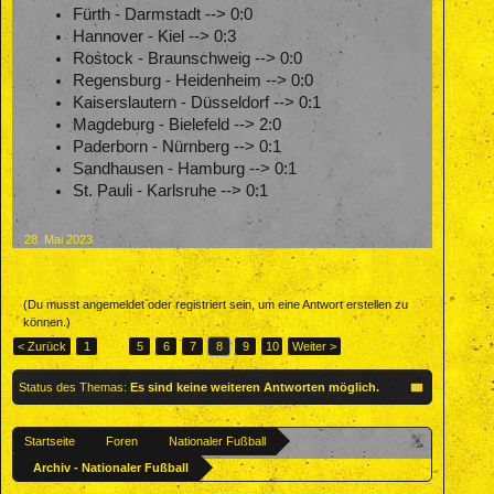
Fürth - Darmstadt --> 0:0
Hannover - Kiel --> 0:3
Rostock - Braunschweig --> 0:0
Regensburg - Heidenheim --> 0:0
Kaiserslautern - Düsseldorf --> 0:1
Magdeburg - Bielefeld --> 2:0
Paderborn - Nürnberg --> 0:1
Sandhausen - Hamburg --> 0:1
St. Pauli - Karlsruhe --> 0:1
28. Mai 2023
(Du musst angemeldet oder registriert sein, um eine Antwort erstellen zu
können.)
< Zurück
1
←
5
6
7
8
9
10
Weiter >
Status des Themas:
Es sind keine weiteren Antworten möglich.
Startseite
Foren
Nationaler Fußball
Archiv - Nationaler Fußball