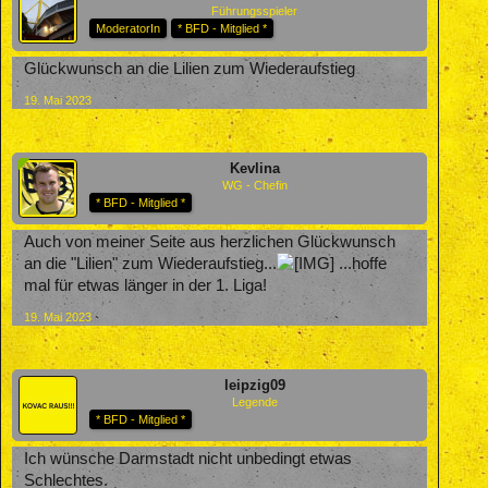
Führungsspieler
ModeratorIn
* BFD - Mitglied *
Glückwunsch an die Lilien zum Wiederaufstieg
19. Mai 2023
Kevlina
WG - Chefin
* BFD - Mitglied *
Auch von meiner Seite aus herzlichen Glückwunsch
an die "Lilien" zum Wiederaufstieg...
...hoffe
mal für etwas länger in der 1. Liga!
19. Mai 2023
leipzig09
Legende
* BFD - Mitglied *
Ich wünsche Darmstadt nicht unbedingt etwas
Schlechtes.