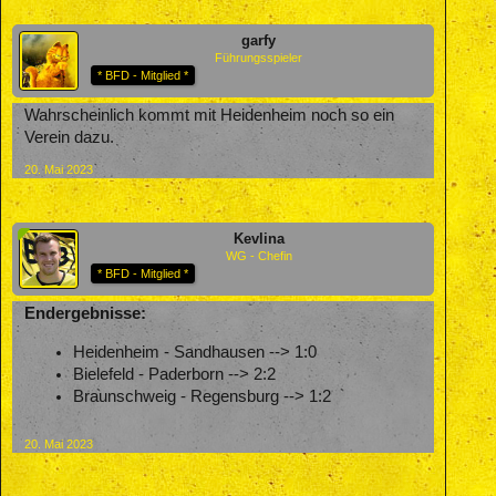
garfy
Führungsspieler
* BFD - Mitglied *
Wahrscheinlich kommt mit Heidenheim noch so ein
Verein dazu.
20. Mai 2023
Kevlina
WG - Chefin
* BFD - Mitglied *
Endergebnisse:
Heidenheim - Sandhausen --> 1:0
Bielefeld - Paderborn --> 2:2
Braunschweig - Regensburg --> 1:2
20. Mai 2023