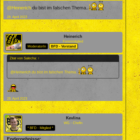
@Heinerich
du bist im falschen Thema..
28. April 2023
Heinerich
Forenmitglied
ModeratorIn
BFD - Vorstand
Zitat von Salecha:
↑
@Heinerich
du bist im falschen Thema..
28. April 2023
Kevlina
WG - Chefin
* BFD - Mitglied *
Endergebnisse: