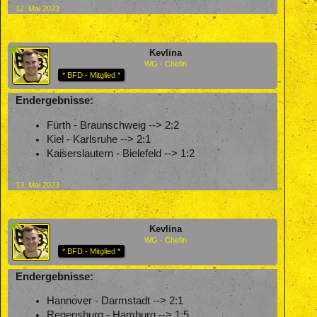
12. Mai 2023
Kevlina
WG - Chefin
* BFD - Mitglied *
Endergebnisse:
Fürth - Braunschweig --> 2:2
Kiel - Karlsruhe --> 2:1
Kaiserslautern - Bielefeld --> 1:2
13. Mai 2023
Kevlina
WG - Chefin
* BFD - Mitglied *
Endergebnisse:
Hannover - Darmstadt --> 2:1
Regensburg - Hamburg --> 1:5