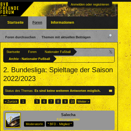
Anmelden oder registrieren
Startseite
Foren
Informationen
Foren durchsuchen
Themen mit aktuellen Beiträgen
Startseite
Foren
Nationaler Fußball
Archiv - Nationaler Fußball
2. Bundesliga: Spieltage der Saison
2022/2023
Status des Themas:
Es sind keine weiteren Antworten möglich.
< Zurück
1
←
5
6
7
8
9
10
Weiter >
Salecha
Führungsspieler
ModeratorIn
* BFD - Mitglied *