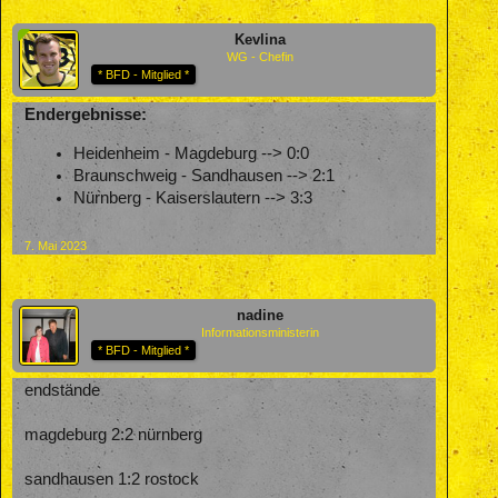
Kevlina
WG - Chefin
* BFD - Mitglied *
Endergebnisse:
Heidenheim - Magdeburg --> 0:0
Braunschweig - Sandhausen --> 2:1
Nürnberg - Kaiserslautern --> 3:3
7. Mai 2023
nadine
Informationsministerin
* BFD - Mitglied *
endstände
magdeburg 2:2 nürnberg
sandhausen 1:2 rostock