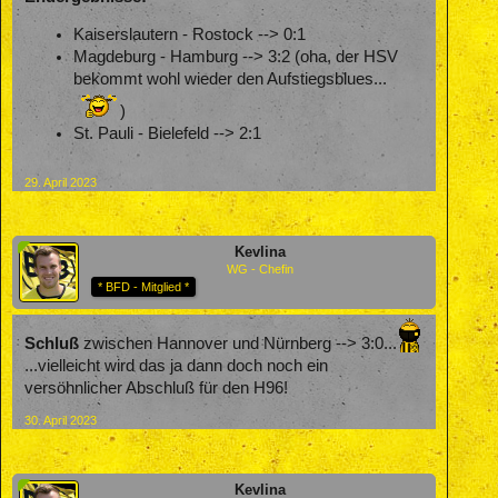
Kaiserslautern - Rostock --> 0:1
Magdeburg - Hamburg --> 3:2 (oha, der HSV
bekommt wohl wieder den Aufstiegsblues...
)
St. Pauli - Bielefeld --> 2:1
29. April 2023
Kevlina
WG - Chefin
* BFD - Mitglied *
Schluß
zwischen Hannover und Nürnberg --> 3:0...
...vielleicht wird das ja dann doch noch ein
versöhnlicher Abschluß für den H96!
30. April 2023
Kevlina