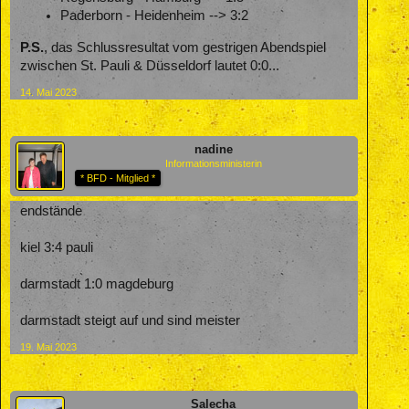
Paderborn - Heidenheim --> 3:2
P.S.
, das Schlussresultat vom gestrigen Abendspiel
zwischen St. Pauli & Düsseldorf lautet 0:0...
14. Mai 2023
nadine
Informationsministerin
* BFD - Mitglied *
endstände
kiel 3:4 pauli
darmstadt 1:0 magdeburg
darmstadt steigt auf und sind meister
19. Mai 2023
Salecha