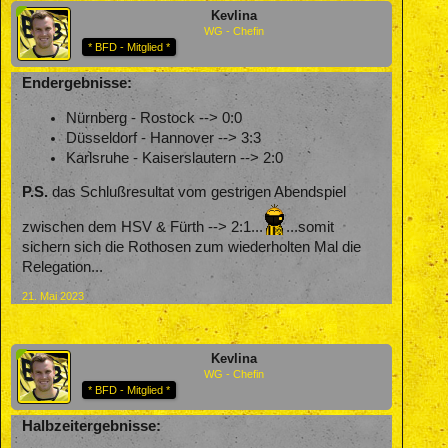
Kevlina
WG - Chefin
* BFD - Mitglied *
Endergebnisse:
Nürnberg - Rostock --> 0:0
Düsseldorf - Hannover --> 3:3
Karlsruhe - Kaiserslautern --> 2:0
P.S.
das Schlußresultat vom gestrigen Abendspiel
zwischen dem HSV & Fürth --> 2:1...
...somit
sichern sich die Rothosen zum wiederholten Mal die
Relegation...
21. Mai 2023
Kevlina
WG - Chefin
* BFD - Mitglied *
Halbzeitergebnisse: