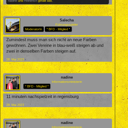
nadine
und
Heinerich
gefällt das.
Salecha
Führungsspieler
ModeratorIn
* BFD - Mitglied *
Zumindest muss man sich nicht an neue Farben
gewöhnen. Zwei Vereine in blau-weiß steigen ab und
zwei in denselben Farben steigen auf.
28. Mai 2023
nadine
Informationsministerin
* BFD - Mitglied *
11 minuten nachspielzeit in regensburg
28. Mai 2023
nadine
Informationsministerin