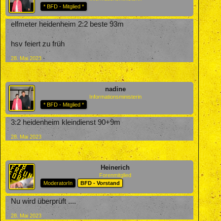
* BFD - Mitglied *
elfmeter heidenheim 2:2 beste 93m
hsv feiert zu früh
28. Mai 2023
nadine
Informationsministerin
* BFD - Mitglied *
3:2 heidenheim kleindienst 90+9m
28. Mai 2023
Heinerich
Forenmitglied
ModeratorIn
BFD - Vorstand
Nu wird überprüft ....
28. Mai 2023