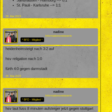
Sandhausen - Hamburg --> 0:1
St. Pauli - Karlsruhe --> 1:1
28. Mai 2023
nadine
Informationsministerin
* BFD - Mitglied *
heidenheimsteigt nach 3:2 auf
hsv religation nach 1:0
fürth 4:0 gegen darmstadt
28. Mai 2023
nadine
Informationsministerin
* BFD - Mitglied *
hsv laut fuss 8 minuten aufsteiger jetzt gegen stuttgart