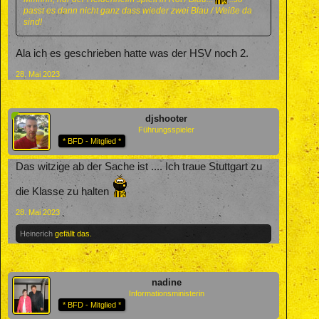
passt es dann nicht ganz dass wieder zwei Blau / Weiße da
sind!
Ala ich es geschrieben hatte was der HSV noch 2.
28. Mai 2023
djshooter
Führungsspieler
* BFD - Mitglied *
Das witzige ab der Sache ist .... Ich traue Stuttgart zu
die Klasse zu halten
28. Mai 2023
Heinerich
gefällt das.
nadine
Informationsministerin
* BFD - Mitglied *