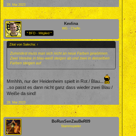
28. Mai 2023
Kevlina
WG - Chefin
* BFD - Mitglied *
Zitat von Salecha:
↑
Zumindest muss man sich nicht an neue Farben gewöhnen.
Zwei Vereine in blau-weiß steigen ab und zwei in denselben
Farben steigen auf.
Mmhhh, nur der Heidenheim spielt in Rot / Blau...
..so passt es dann nicht ganz dass wieder zwei Blau /
Weiße da sind!
28. Mai 2023
BoRusSenZauBeR09
Stammspieler