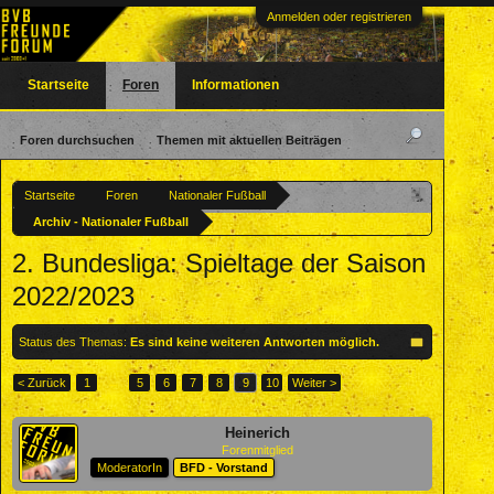
Anmelden oder registrieren
Startseite
Foren
Informationen
Foren durchsuchen
Themen mit aktuellen Beiträgen
Startseite
Foren
Nationaler Fußball
Archiv - Nationaler Fußball
2. Bundesliga: Spieltage der Saison
2022/2023
Status des Themas:
Es sind keine weiteren Antworten möglich.
< Zurück
1
←
5
6
7
8
9
10
Weiter >
Heinerich
Forenmitglied
ModeratorIn
BFD - Vorstand