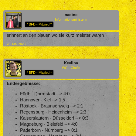
nadine
Informationsministerin
* BFD - Mitglied *
erinnert an den blauen wo sie kurz meister waren
28. Mai 2023
Kevlina
WG - Chefin
* BFD - Mitglied *
Endergebnisse:
Fürth - Darmstadt --> 4:0
Hannover - Kiel --> 1:5
Rostock - Braunschweig --> 2:1
Regensburg - Heidenheim --> 2:3
Kaiserslautern - Düsseldorf --> 0:3
Magdeburg - Bielefeld --> 4:0
Paderborn - Nürnberg --> 0:1