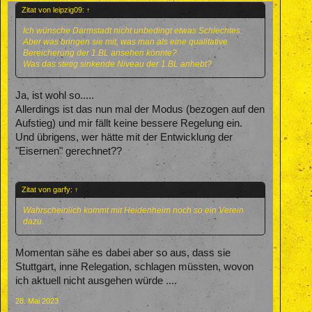
Zitat von leipzig09:
↑
Ich wünsche Darmstadt nicht unbedingt etwas Schlechtes.
Aber was bringen sie mit, was man als eine qualitative
Bereicherung der 1.BL ansehen könnte?
Was das stetig sinkende Niveau der 1.BL anhebt?
Ja, ist wohl so.....
Allerdings ist das nun mal der Modus (bezogen auf den
Aufstieg) und mir fällt keine bessere Regelung ein.
Und übrigens, wer hätte mit der Entwicklung der
"Eisernen" gerechnet??
Zitat von garfy:
↑
Wahrscheinlich kommt mit Heidenheim noch so ein Verein
dazu.
Momentan sähe es dabei aber so aus, dass sie
Stuttgart, inne Relegation, schlagen müssten, wovon
ich aktuell nicht ausgehen würde ....
28. Mai 2023