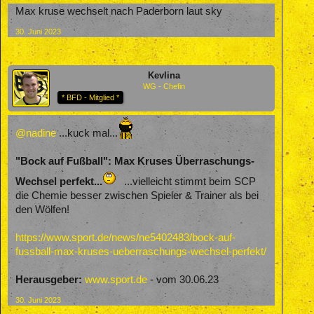
Max kruse wechselt nach Paderborn laut sky
30. Juni 2023
Kevlina
WG - Chefin
* BFD - Mitglied *
@nadine
...kuck mal...
"Bock auf Fußball": Max Kruses Überraschungs-
Wechsel perfekt...
...vielleicht stimmt beim SCP
die Chemie besser zwischen Spieler & Trainer als bei
den Wölfen!
https://www.sport.de/news/ne5402483/bock-auf-
fussball-max-kruses-ueberraschungs-wechsel-perfekt/
Herausgeber:
www.sport.de
- vom 30.06.23
30. Juni 2023