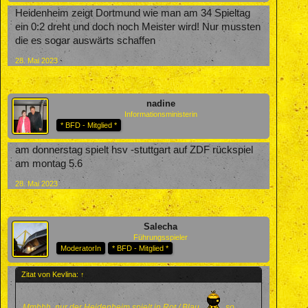
Heidenheim zeigt Dortmund wie man am 34 Spieltag
ein 0:2 dreht und doch noch Meister wird! Nur mussten
die es sogar auswärts schaffen
28. Mai 2023
nadine
Informationsministerin
* BFD - Mitglied *
am donnerstag spielt hsv -stuttgart auf ZDF rückspiel
am montag 5.6
28. Mai 2023
Salecha
Führungsspieler
ModeratorIn
* BFD - Mitglied *
Zitat von Kevlina:
↑
Mmhhh, nur der Heidenheim spielt in Rot / Blau...
..so