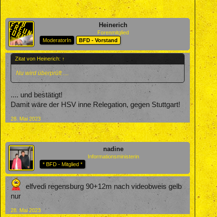
Heinerich
Forenmitglied
ModeratorIn
BFD - Vorstand
Zitat von Heinerich:
↑
Nu wird überprüft ....
.... und bestätigt!
Damit wäre der HSV inne Relegation, gegen Stuttgart!
28. Mai 2023
nadine
Informationsministerin
* BFD - Mitglied *
elfvedi regensburg 90+12m nach videobweis gelb
nur
28. Mai 2023