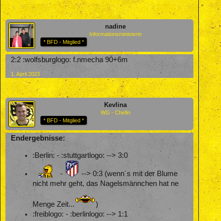
nadine
Informationsministerin
* BFD - Mitglied *
2:2 :wolfsburglogo: f.nmecha 90+6m
1. April 2023
Kevlina
WG - Chefin
* BFD - Mitglied *
Endergebnisse:
:Berlin: - :stuttgartlogo: --> 3:0
-
--> 0:3 (wenn´s mit der Blume
nicht mehr geht, das Nagelsmännchen hat ne
Menge Zeit...
)
:freiblogo: - :berlinlogo: --> 1:1