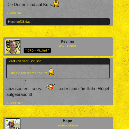
Die Dosen sind auf Kurs.
1. April 2023
Hope
gefällt das.
Kevlina
WG - Chefin
* BFD - Mitglied *
Zitat von Saar-Borusse:
↑
Die Dosen sind auf Kurs.
abzusaufen...sorry...
...oder sind sämtliche Flügel
aufgebraucht!
1. April 2023
Hope
Leistungsträger