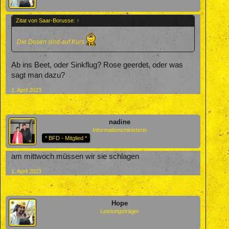
Zitat von Saar-Borusse:
↑
Die Dosen sind auf Kurs.
Ab ins Beet, oder Sinkflug? Rose geerdet, oder was
sagt man dazu?
1. April 2023
nadine
Informationsministerin
* BFD - Mitglied *
am mittwoch müssen wir sie schlagen
1. April 2023
Hope
Leistungsträger