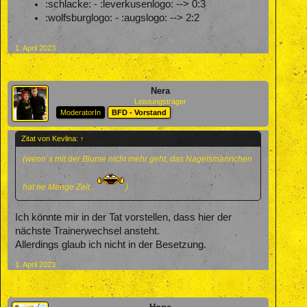
:schlacke: - :leverkusenlogo: --> 0:3
:wolfsburglogo: - :augslogo: --> 2:2
1. April 2023
Nera
Leistungsträger
ModeratorIn
BFD - Vorstand
Zitat von Kevlina:
↑
(wenn´s mit der Blume nicht mehr geht, das Nagelsmännchen
hat ne Menge Zeit...
)
Ich könnte mir in der Tat vorstellen, dass hier der
nächste Trainerwechsel ansteht.
Allerdings glaub ich nicht in der Besetzung.
1. April 2023