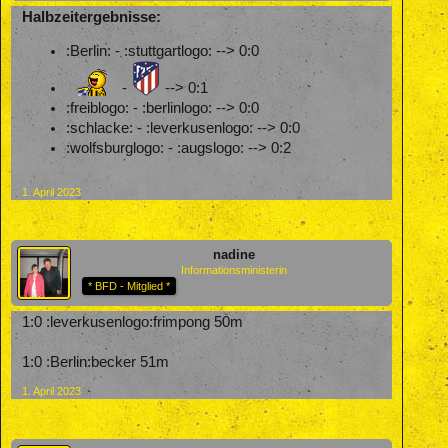
Halbzeitergebnisse:
:Berlin: - :stuttgartlogo: --> 0:0
-
--> 0:1
:freiblogo: - :berlinlogo: --> 0:0
:schlacke: - :leverkusenlogo: --> 0:0
:wolfsburglogo: - :augslogo: --> 0:2
1. April 2023
nadine
Informationsministerin
* BFD - Mitglied *
1:0 :leverkusenlogo:frimpong 50m
1:0 :Berlin:becker 51m
1. April 2023