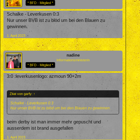
* BFD - Mitglied *
Schalke - Leverkusen 0:3
Nur unser BVB ist zu blöd um bei den Blauen zu
gewinnen.
1. April 2023
nadine
Informationsministerin
* BFD - Mitglied *
3:0 :leverkusenlogo: azmoun 90+2m
Zitat von garfy:
↑
Schalke - Leverkusen 0:3
Nur unser BVB ist zu blöd um bei den Blauen zu gewinnen.
beim derby ist man immer mehr gepuscht und
ausserdem ist brand ausgefallen
1. April 2023