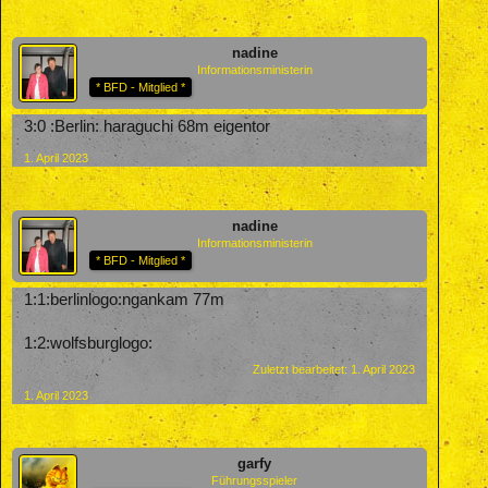
nadine
Informationsministerin
* BFD - Mitglied *
3:0 :Berlin: haraguchi 68m eigentor
1. April 2023
nadine
Informationsministerin
* BFD - Mitglied *
1:1:berlinlogo:ngankam 77m
1:2:wolfsburglogo:
Zuletzt bearbeitet:
1. April 2023
1. April 2023
garfy
Führungsspieler