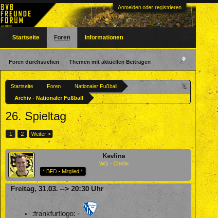
Anmelden oder registrieren
Startseite
Foren
Informationen
Foren durchsuchen
Themen mit aktuellen Beiträgen
Startseite
Foren
Nationaler Fußball
Archiv - Nationaler Fußball
26. Spieltag
1
2
Weiter >
Kevlina
WG - Chefin
* BFD - Mitglied *
Freitag, 31.03. --> 20:30 Uhr
:frankfurtlogo: -