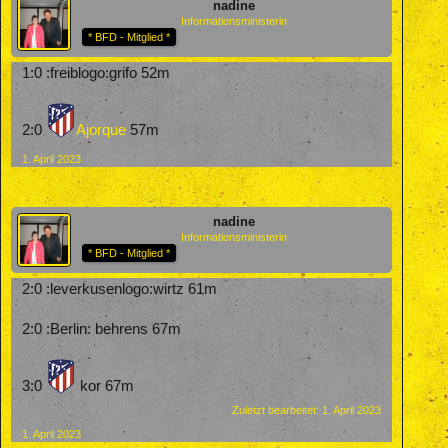
nadine
Informationsministerin
* BFD - Mitglied *
1:0 :freiblogo:grifo 52m
2:0
Ajorque
57m
1. April 2023
nadine
Informationsministerin
* BFD - Mitglied *
2:0 :leverkusenlogo:wirtz 61m
2:0 :Berlin: behrens 67m
3:0
kor 67m
Zuletzt bearbeitet:
1. April 2023
1. April 2023