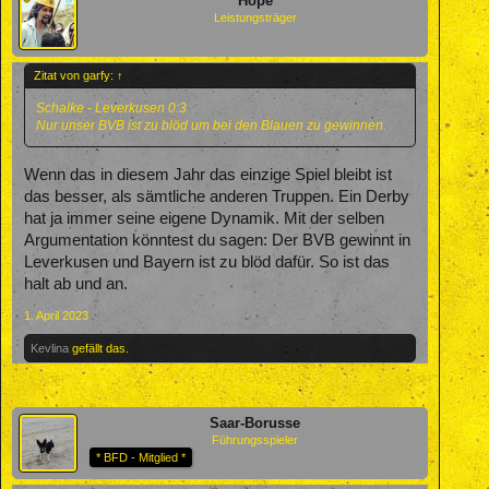
Hope
Leistungsträger
Zitat von garfy:
↑
Schalke - Leverkusen 0:3
Nur unser BVB ist zu blöd um bei den Blauen zu gewinnen.
Wenn das in diesem Jahr das einzige Spiel bleibt ist
das besser, als sämtliche anderen Truppen. Ein Derby
hat ja immer seine eigene Dynamik. Mit der selben
Argumentation könntest du sagen: Der BVB gewinnt in
Leverkusen und Bayern ist zu blöd dafür. So ist das
halt ab und an.
1. April 2023
Kevlina
gefällt das.
Saar-Borusse
Führungsspieler
* BFD - Mitglied *