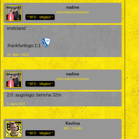
nadine
Informationsministerin
* BFD - Mitglied *
endstand
:frankfurtlogo:1:1
31. März 2023
nadine
Informationsministerin
* BFD - Mitglied *
2:0 :augslogo: berisha 32m
1. April 2023
Kevlina
WG - Chefin
* BFD - Mitglied *