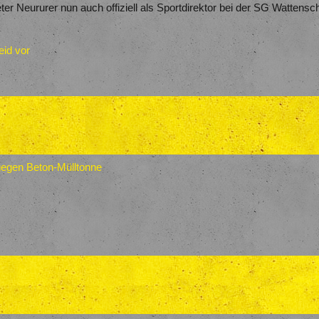
r Neururer nun auch offiziell als Sportdirektor bei der SG Wattensche
eid vor
 gegen Beton-Mülltonne