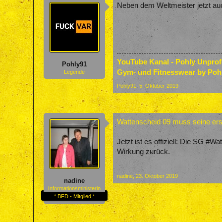
Neben dem Weltmeister jetzt au
YouTube Kanal - Pohly Unpro
Pohly91
Gym- und Fitnesswear by Poh
Legende
Pohly91
,
5. Oktober 2019
Wattenscheid 09 muss seine er
Jetzt ist es offiziell: Die SG #W
Wirkung zurück.
nadine
,
23. Oktober 2019
nadine
Informationsministerin
* BFD - Mitglied *