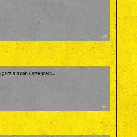
#21
so ganz auf den Betzenberg...
#22