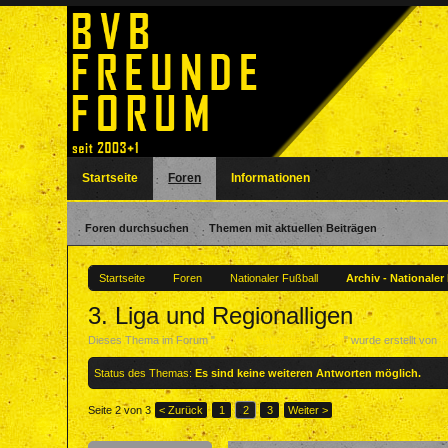
Startseite
Foren
Informationen
Foren durchsuchen
Themen mit aktuellen Beiträgen
Startseite
Foren
Nationaler Fußball
Archiv - Nationaler
3. Liga und Regionalligen
Dieses Thema im Forum "
Archiv - Nationaler Fußball
" wurde erstellt von
F
Status des Themas:
Es sind keine weiteren Antworten möglich.
Seite 2 von 3
< Zurück
1
2
3
Weiter >