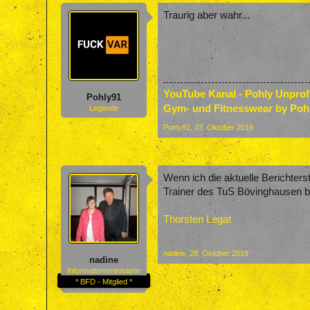
Traurig aber wahr...
YouTube Kanal - Pohly Unpro
Pohly91
Gym- und Fitnesswear by Poh
Legende
Pohly91
,
23. Oktober 2019
Wenn ich die aktuelle Berichterst
Trainer des TuS Bövinghausen bi
Thorsten Legat
nadine
,
28. Oktober 2019
nadine
Informationsministerin
* BFD - Mitglied *