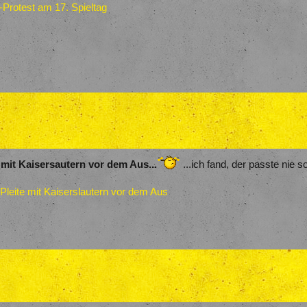
ga-Protest am 17. Spieltag
 mit Kaisersautern vor dem Aus...
...ich fand, der passte nie 
 Pleite mit Kaiserslautern vor dem Aus