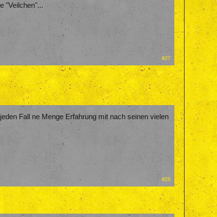
 "Veilchen"...
#27
uf jeden Fall ne Menge Erfahrung mit nach seinen vielen
#28