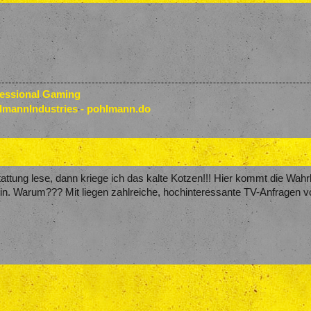
fessional Gaming
lmannIndustries - pohlmann.do
attung lese, dann kriege ich das kalte Kotzen!!! Hier kommt die Wahrhei
n. Warum??? Mit liegen zahlreiche, hochinteressante TV-Anfragen vo