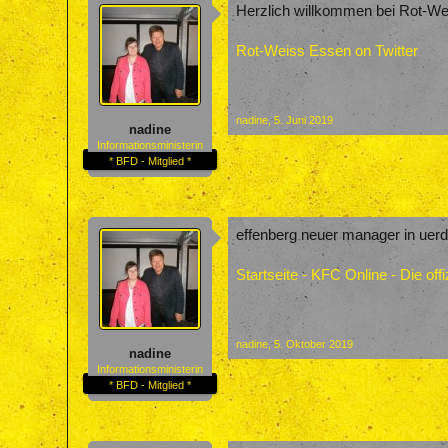
Herzlich willkommen bei Rot-Weis
Rot-Weiss Essen on Twitter
nadine
,
5. Juni 2019
nadine
Informationsministerin
* BFD - Mitglied *
effenberg neuer manager in uer
Startseite - KFC Online - Die o
nadine
,
5. Oktober 2019
nadine
Informationsministerin
* BFD - Mitglied *