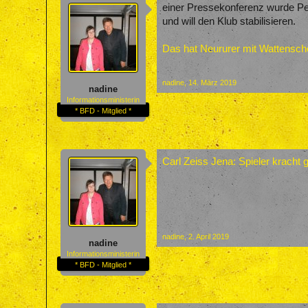
einer Pressekonferenz wurde Pete
und will den Klub stabilisieren.
Das hat Neururer mit Wattensch
nadine
,
14. März 2019
nadine
Informationsministerin
* BFD - Mitglied *
Carl Zeiss Jena: Spieler kracht
nadine
,
2. April 2019
nadine
Informationsministerin
* BFD - Mitglied *