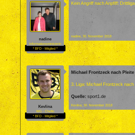
Kein Angriff nach Anpfiff: Drittli
nadine
,
30. November 2018
nadine
Informationsministerin
* BFD - Mitglied *
Michael Frontzeck nach Pleite
3. Liga: Michael Frontzeck nach
Quelle:
sport1.de
Kevlina
,
30. November 2018
Kevlina
WG - Chefin
* BFD - Mitglied *