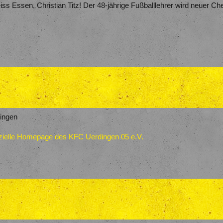
s Essen, Christian Titz! Der 48-jährige Fußballlehrer wird neuer Che
dingen
ffizielle Homepage des KFC Uerdingen 05 e.V.