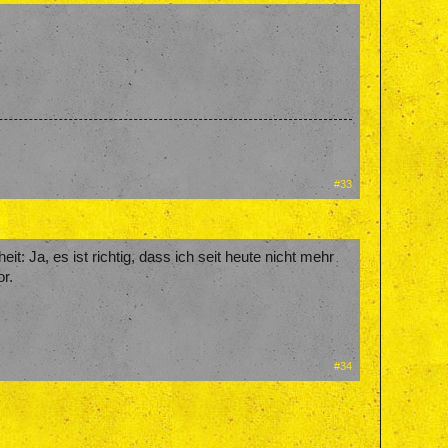
#33
t: Ja, es ist richtig, dass ich seit heute nicht mehr
r.
#34