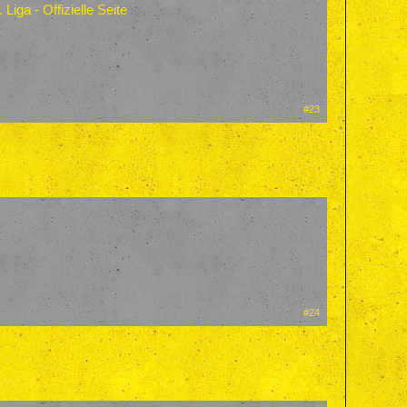
ga - Offizielle Seite
#23
#24