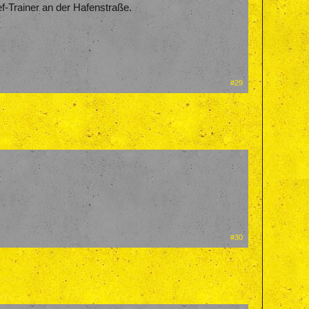
f-Trainer an der Hafenstraße.
#29
#30