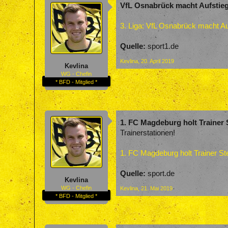
VfL Osnabrück macht Aufstieg i
3. Liga: VfL Osnabrück macht Auf
Quelle:
sport1.de
Kevlina
,
20. April 2019
Kevlina
WG - Chefin
* BFD - Mitglied *
1. FC Magdeburg holt Trainer 
Trainerstationen!
1. FC Magdeburg holt Trainer St
Quelle:
sport.de
Kevlina
WG - Chefin
Kevlina
,
21. Mai 2019
* BFD - Mitglied *