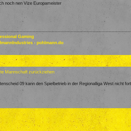
ch noch nen Vize Europameister
fessional Gaming
lmannIndustries - pohlmann.do
ste Mannschaft zurückziehen
attenscheid 09 kann den Spielbetrieb in der Regionalliga West nicht fo