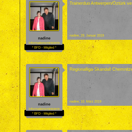
Trainerduo Antwerpen/Öztürk ver
nadine
,
29. Januar 2019
nadine
Informationsministerin
* BFD - Mitglied *
Regionalliga-Skandal! Chemnitz
nadine
,
10. März 2019
nadine
Informationsministerin
* BFD - Mitglied *