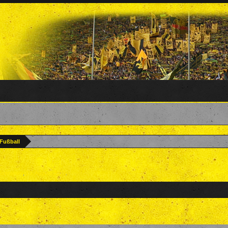
 Fußball
orenteam
,
13. August 2017
.