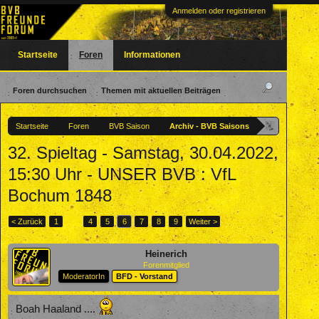
Anmelden oder registrieren
Startseite
Foren
Informationen
Foren durchsuchen
Themen mit aktuellen Beiträgen
Startseite
Foren
BVB Saison
Archiv - BVB Saisons
32. Spieltag - Samstag, 30.04.2022,
15:30 Uhr - UNSER BVB : VfL
Bochum 1848
< Zurück
1
←
4
5
6
7
8
9
Weiter >
Heinerich
Forenmitglied
ModeratorIn
BFD - Vorstand
Boah Haaland ....