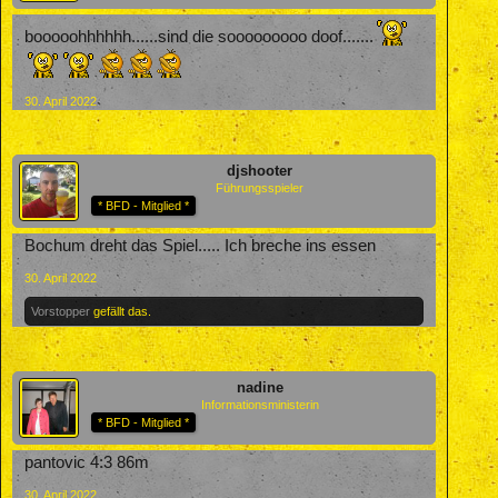
booooohhhhhh......sind die sooooooooo doof.......
30. April 2022
djshooter
Führungsspieler
* BFD - Mitglied *
Bochum dreht das Spiel..... Ich breche ins essen
30. April 2022
Vorstopper
gefällt das.
nadine
Informationsministerin
* BFD - Mitglied *
pantovic 4:3 86m
30. April 2022