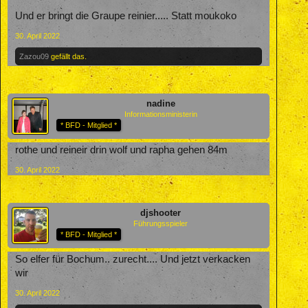
Und er bringt die Graupe reinier..... Statt moukoko
30. April 2022
Zazou09
gefällt das.
nadine
Informationsministerin
* BFD - Mitglied *
rothe und reineir drin wolf und rapha gehen 84m
30. April 2022
djshooter
Führungsspieler
* BFD - Mitglied *
So elfer für Bochum.. zurecht.... Und jetzt verkacken
wir
30. April 2022