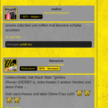
nadine
Informationsministerin
* BFD - Mitglied *
unsere rutschen viel sollten mal bessere schuhe
anziehen
30. April 2022
Vorstopper
gefällt das.
Heinerich
Forenmitglied
ModeratorIn
BFD - Vorstand
Lindeschwätz halt Maul! Watn "großes
(Revier-)DERBY is, entscheiden 2 andere Vereine und
deren Fans ...
Geh nach Hause und laber Deine Frau zu!!!!
30. April 2022