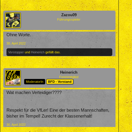
Zazou09
Führungsspieler
Ohne Worte.
30. April 2022
Vorstopper
und
Heinerich
gefällt das.
Heinerich
Forenmitglied
ModeratorIn
BFD - Vorstand
Wat machen Verteidiger????
Respekt für die VfLer! Eine der besten Mannschaften,
bisher im Tempel! Zurecht der Klassenerhalt!
30. April 2022