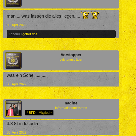
man.....was lassen die alles liegen.....
30. April 2022
Zazou09
gefällt das.
Vorstopper
Leistungsträger
was ein Schei..........
30. April 2022
nadine
Informationsministerin
* BFD - Mitglied *
3:3 81m locadia
30. April 2022