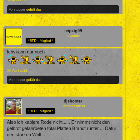
Vorstopper
gefällt das.
leipzig09
Legende
* BFD - Mitglied *
Ichvkann nur noch
30. April 2022
Vorstopper
gefällt das.
djshooter
Führungsspieler
* BFD - Mitglied *
Also ich kapiere Rode nicht...... Er nimmt nicht den
gelbrot gefährdeten total Platten Brandt runter ... Dafür
den starken Wolf...