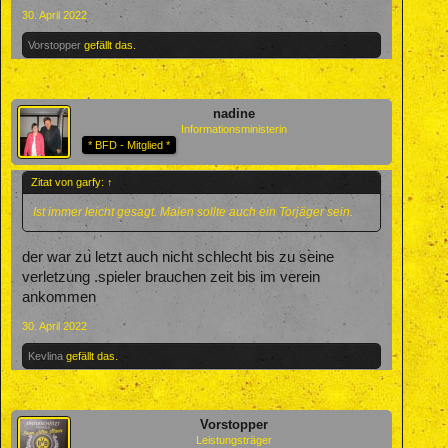
30. April 2022
Vorstopper
gefällt das.
nadine
Informationsministerin
* BFD - Mitglied *
Zitat von garfy:
↑
Ist immer leicht gesagt. Malen sollte auch ein Torjäger sein.
der war zu letzt auch nicht schlecht bis zu seine
verletzung .spieler brauchen zeit bis im verein
ankommen
30. April 2022
Kevlina
gefällt das.
Vorstopper
Leistungsträger