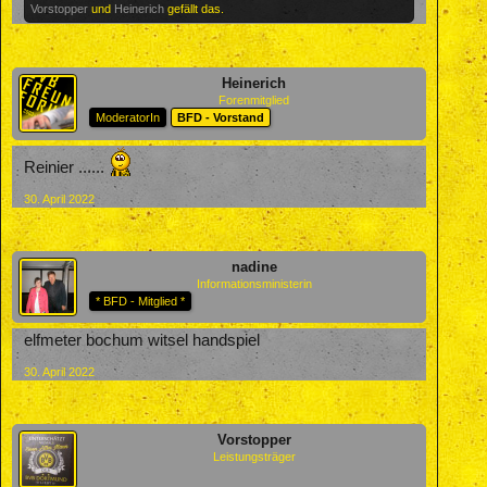
Vorstopper
und
Heinerich
gefällt das.
Heinerich
Forenmitglied
ModeratorIn
BFD - Vorstand
Reinier ......
30. April 2022
nadine
Informationsministerin
* BFD - Mitglied *
elfmeter bochum witsel handspiel
30. April 2022
Vorstopper
Leistungsträger