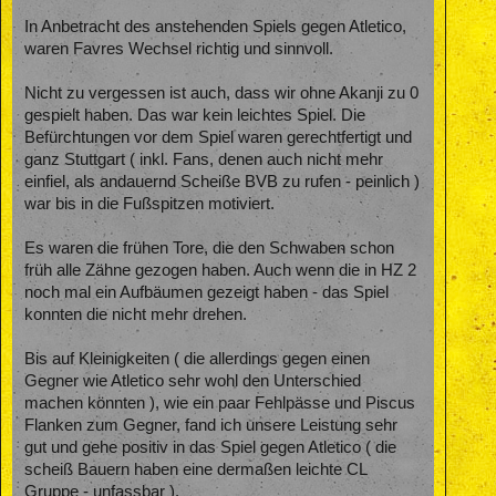
In Anbetracht des anstehenden Spiels gegen Atletico,
waren Favres Wechsel richtig und sinnvoll.
Nicht zu vergessen ist auch, dass wir ohne Akanji zu 0
gespielt haben. Das war kein leichtes Spiel. Die
Befürchtungen vor dem Spiel waren gerechtfertigt und
ganz Stuttgart ( inkl. Fans, denen auch nicht mehr
einfiel, als andauernd Scheiße BVB zu rufen - peinlich )
war bis in die Fußspitzen motiviert.
Es waren die frühen Tore, die den Schwaben schon
früh alle Zähne gezogen haben. Auch wenn die in HZ 2
noch mal ein Aufbäumen gezeigt haben - das Spiel
konnten die nicht mehr drehen.
Bis auf Kleinigkeiten ( die allerdings gegen einen
Gegner wie Atletico sehr wohl den Unterschied
machen könnten ), wie ein paar Fehlpässe und Piscus
Flanken zum Gegner, fand ich unsere Leistung sehr
gut und gehe positiv in das Spiel gegen Atletico ( die
scheiß Bauern haben eine dermaßen leichte CL
Gruppe - unfassbar ).