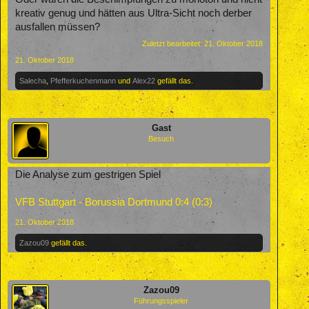
kreativ genug und hätten aus Ultra-Sicht noch derber
ausfallen müssen?
Zuletzt bearbeitet:
21. Oktober 2018
21. Oktober 2018
Salecha
,
Pfefferkuchenmann
und
Alex22
gefällt das.
Gast
Besuch
Die Analyse zum gestrigen Spiel
VFB Stuttgart - Borussia Dortmund 0:4 (0:3)
21. Oktober 2018
Zazou09
gefällt das.
Zazou09
Führungsspieler