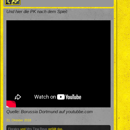
Und hier die PK nach dem Spiel:
Quelle: Borussia Dortmund auf youtubbe.com
21. Oktober 2018
Floralys
und
Mrs Tina Reus
gefällt das.