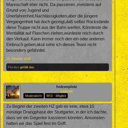
Mannschaft eher nicht. Da passieren ,meistens auf
Grund von Jugend und
Unerfahrenheit,Nachlässigkeiten,aber die jüngere
Vergangenheit hat doch gezeigt,daß selbst Rückstände
diese Truppe nicht aus der Bahn werfen. Könnteste die
Mentalität auf Flaschen ziehen,würdeste reich durch
den Verkauf. Kann immer noch den ein oder anderen
Einbruch geben,akut sehe ich dieses Team nicht
besonders gefährdet.
21. Oktober 2018
Floralys
gefällt das.
hotzenplotz
Legende
ModeratorIn
BFD - Mitglied
Zu Beginn der zweiten HZ gab es eine, etwa 10
minütige Drangphase der Stuttgarter, in der ich dachte,
dass wir ein Gegentor kassieren könnten. Ansonsten
hatten wir das Spiel fest im Griff.