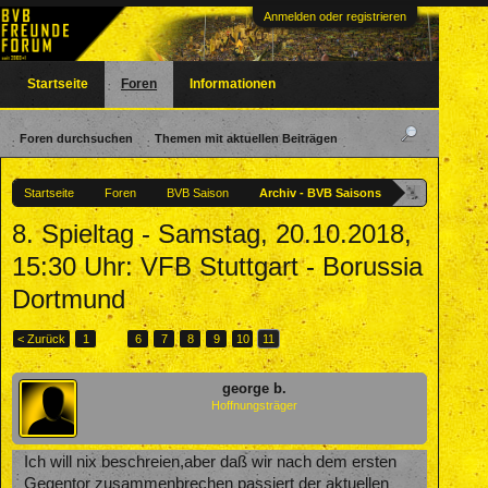
Anmelden oder registrieren
Startseite
Foren
Informationen
Foren durchsuchen
Themen mit aktuellen Beiträgen
Startseite
Foren
BVB Saison
Archiv - BVB Saisons
8. Spieltag - Samstag, 20.10.2018,
15:30 Uhr: VFB Stuttgart - Borussia
Dortmund
< Zurück
1
←
6
7
8
9
10
11
george b.
Hoffnungsträger
Ich will nix beschreien,aber daß wir nach dem ersten
Gegentor zusammenbrechen passiert der aktuellen