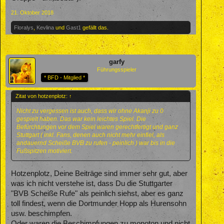
21. Oktober 2018
Floralys
,
Kevlina
und
Gast1
gefällt das.
garfy
Führungsspieler
* BFD - Mitglied *
Zitat von hotzenplotz:
↑
Nicht zu vergessen ist auch, dass wir ohne Akanji zu 0
gespielt haben. Das war kein leichtes Spiel. Die
Befürchtungen vor dem Spiel waren gerechtfertigt und ganz
Stuttgart ( inkl. Fans, denen auch nicht mehr einfiel, als
andauernd Scheiße BVB zu rufen - peinlich ) war bis in die
Fußspitzen motiviert.
Hotzenplotz, Deine Beiträge sind immer sehr gut, aber
was ich nicht verstehe ist, dass Du die Stuttgarter
"BVB Scheiße Rufe" als peinlich siehst, aber es ganz
toll findest, wenn die Dortmunder Hopp als Hurensohn
usw. beschimpfen.
Oder waren die Beschimpfungen zu monoton und nicht