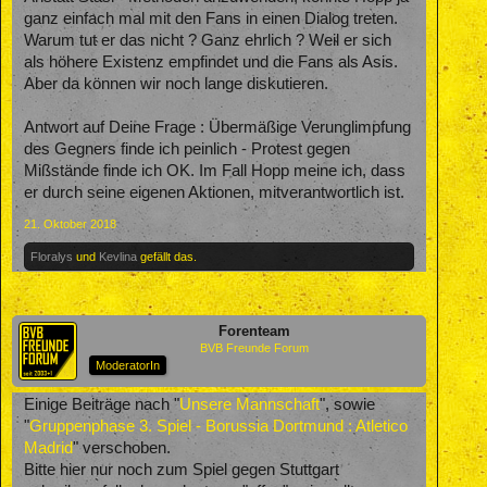
ganz einfach mal mit den Fans in einen Dialog treten.
Warum tut er das nicht ? Ganz ehrlich ? Weil er sich
als höhere Existenz empfindet und die Fans als Asis.
Aber da können wir noch lange diskutieren.
Antwort auf Deine Frage : Übermäßige Verunglimpfung
des Gegners finde ich peinlich - Protest gegen
Mißstände finde ich OK. Im Fall Hopp meine ich, dass
er durch seine eigenen Aktionen, mitverantwortlich ist.
21. Oktober 2018
Floralys
und
Kevlina
gefällt das.
Forenteam
BVB Freunde Forum
ModeratorIn
Einige Beiträge nach "
Unsere Mannschaft
", sowie
"
Gruppenphase 3. Spiel - Borussia Dortmund : Atletico
Madrid
" verschoben.
Bitte hier nur noch zum Spiel gegen Stuttgart