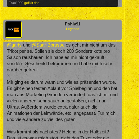
Frau1909
gefällt das.
Pohly91
Legende
@garfy
und
@Saar-Borusse
es geht mir nicht um das
Trikot per se. Sollen sie doch 200 Sondertrikots pro
Saison raushauen. Ich habe es mir nicht gekauft
sondern Geschenkt bekommen und habe mich sehr
darüber gefreut.
Mir ging es darum wann und wie es präsentiert wurde.
Es gibt einen festen Ablauf vor Spielbeginn und den hat
man aus Marketing Gründen verändert, das ist mir und
vielen anderen sehr sauer aufgestoßen, nicht nur
Ultras. Außerdem würde extra dafür auch die
Animationen der Leinwände, etc. angepasst. Für mich
und viele andere zu viel des guten.
Was kommt als nächstes? Helene in der Halbzeit?
Das ist es was mich stört, nicht das Trikot oder die