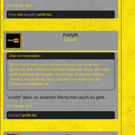
21. Februar 2023
Hope
und
leipzig09
gefällt das.
Pohly91
Legende
Zitat von hotzenplotz:
↑
Ich bin noch nicht mal in diesem Riesen Fan Shop drin
gewesen. Die weiblichen Familienmitglieder schon. Resultat :
BVB Aufkleber, Hundebett, Zahnbürste, Klobürste, Eieruhr,
Wecker, Hausschuhe, Buch, Stadion zum Aufbauen, div.
Fahnen und Wimpel etc.
"schön" dass es anderen Menschen auch so geht...
21. Februar 2023
leipzig09
gefällt das.