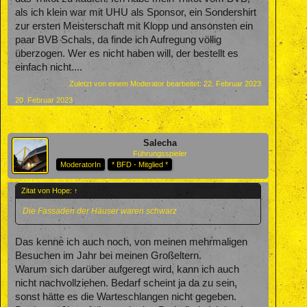
als ich klein war mit UHU als Sponsor, ein Sondershirt
zur ersten Meisterschaft mit Klopp und ansonsten ein
paar BVB Schals, da finde ich Aufregung völlig
überzogen. Wer es nicht haben will, der bestellt es
einfach nicht....
Zuletzt von einem Moderator bearbeitet:
22. Februar 2023
20. Februar 2023
Salecha
Führungsspieler
ModeratorIn
* BFD - Mitglied *
Zitat von Hope:
↑
Die Fassaden der Häuser waren schwarz
Das kenne ich auch noch, von meinen mehrmaligen
Besuchen im Jahr bei meinen Großeltern.
Warum sich darüber aufgeregt wird, kann ich auch
nicht nachvollziehen. Bedarf scheint ja da zu sein,
sonst hätte es die Warteschlangen nicht gegeben.