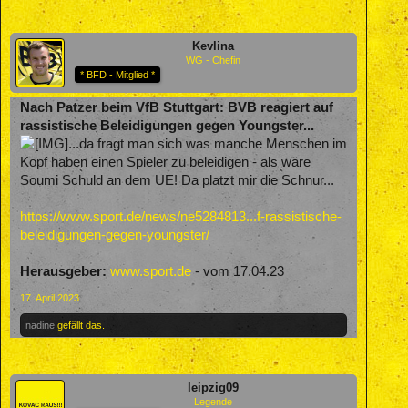
Kevlina
WG - Chefin
* BFD - Mitglied *
Nach Patzer beim VfB Stuttgart: BVB reagiert auf
rassistische Beleidigungen gegen Youngster...
...da fragt man sich was manche Menschen im
Kopf haben einen Spieler zu beleidigen - als wäre
Soumi Schuld an dem UE! Da platzt mir die Schnur...
https://www.sport.de/news/ne5284813...f-rassistische-
beleidigungen-gegen-youngster/
Herausgeber:
www.sport.de
- vom 17.04.23
17. April 2023
nadine
gefällt das.
leipzig09
Legende