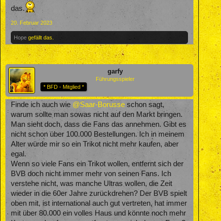
das.
20. Februar 2023
Hope
gefällt das.
garfy
Führungsspieler
* BFD - Mitglied *
Finde ich auch wie
@Saar-Borusse
schon sagt,
warum sollte man sowas nicht auf den Markt bringen.
Man sieht doch, dass die Fans das annehmen. Gibt es
nicht schon über 100.000 Bestellungen. Ich in meinem
Alter würde mir so ein Trikot nicht mehr kaufen, aber
egal.
Wenn so viele Fans ein Trikot wollen, entfernt sich der
BVB doch nicht immer mehr von seinen Fans. Ich
verstehe nicht, was manche Ultras wollen, die Zeit
wieder in die 60er Jahre zurückdrehen? Der BVB spielt
oben mit, ist international auch gut vertreten, hat immer
mit über 80.000 ein volles Haus und könnte noch mehr