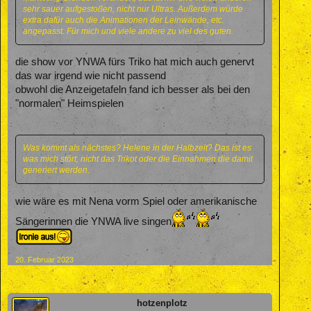
sehr sauer aufgestoßen, nicht nur Ultras. Außerdem würde
extra dafür auch die Animationen der Leinwände, etc.
angepasst. Für mich und viele andere zu viel des guten.
die show vor YNWA fürs Triko hat mich auch genervt
das war irgend wie nicht passend
obwohl die Anzeigetafeln fand ich besser als bei den
"normalen" Heimspielen
Was kommt als nächstes? Helene in der Halbzeit? Das ist es
was mich stört, nicht das Trikot oder die Einnahmen die damit
generiert werden.
wie wäre es mit Nena vorm Spiel oder amerikanische
Sängerinnen die YNWA live singen
20. Februar 2023
hotzenplotz