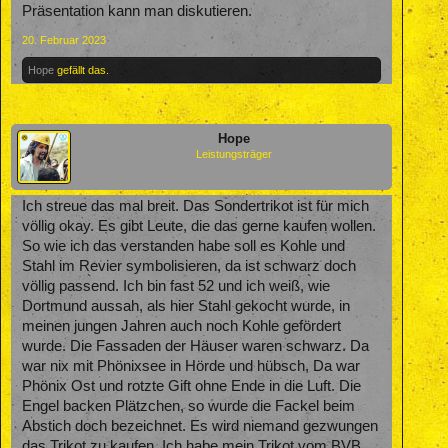
Präsentation kann man diskutieren.
20. Februar 2023
Hope
gefällt das.
Hope
Leistungsträger
Ich streue das mal breit. Das Sondertrikot ist für mich
völlig okay. Es gibt Leute, die das gerne kaufen wollen.
So wie ich das verstanden habe soll es Kohle und
Stahl im Revier symbolisieren, da ist schwarz doch
völlig passend. Ich bin fast 52 und ich weiß, wie
Dortmund aussah, als hier Stahl gekocht wurde, in
meinen jungen Jahren auch noch Kohle gefördert
wurde. Die Fassaden der Häuser waren schwarz. Da
war nix mit Phönixsee in Hörde und hübsch, Da war
Phönix Ost und rotzte Gift ohne Ende in die Luft. Die
Engel backen Plätzchen, so wurde die Fackel beim
Abstich doch bezeichnet. Es wird niemand gezwungen
das Trikot zu kaufen. Ich habe mein Trikot vom BVB,