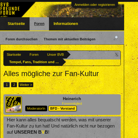
Anmelden oder registrieren
Startseite
Foren
Informationen
Foren durchsuchen
Themen mit aktuellen Beiträgen
Startseite
Foren
Unser BVB
Tempel, Fans, Tradition und Kultur
Alles mögliche zur Fan-Kultur
1
2
Weiter >
Heinerich
Forenmitglied
ModeratorIn
BFD - Vorstand
Hier kann alles bequatscht werden, was mit unserer
Fan-Kultur zu tun hat! Und natürlich nicht nur bezogen
auf
UNSEREN B
V
B
!