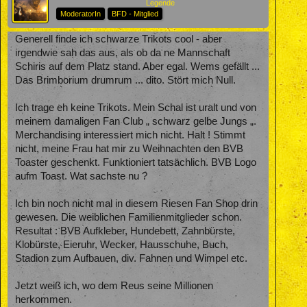
Legende
ModeratorIn
BFD - Mitglied
Generell finde ich schwarze Trikots cool - aber
irgendwie sah das aus, als ob da ne Mannschaft
Schiris auf dem Platz stand. Aber egal. Wems gefällt ...
Das Brimborium drumrum ... dito. Stört mich Null.
Ich trage eh keine Trikots. Mein Schal ist uralt und von
meinem damaligen Fan Club „ schwarz gelbe Jungs „.
Merchandising interessiert mich nicht. Halt ! Stimmt
nicht, meine Frau hat mir zu Weihnachten den BVB
Toaster geschenkt. Funktioniert tatsächlich. BVB Logo
aufm Toast. Wat sachste nu ?
Ich bin noch nicht mal in diesem Riesen Fan Shop drin
gewesen. Die weiblichen Familienmitglieder schon.
Resultat : BVB Aufkleber, Hundebett, Zahnbürste,
Klobürste, Eieruhr, Wecker, Hausschuhe, Buch,
Stadion zum Aufbauen, div. Fahnen und Wimpel etc.
Jetzt weiß ich, wo dem Reus seine Millionen
herkommen.