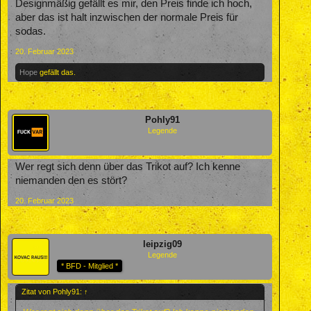
Designmäßig gefällt es mir, den Preis finde ich hoch,
aber das ist halt inzwischen der normale Preis für
sodas.
20. Februar 2023
Hope
gefällt das.
Pohly91
Legende
Wer regt sich denn über das Trikot auf? Ich kenne
niemanden den es stört?
20. Februar 2023
leipzig09
Legende
* BFD - Mitglied *
Zitat von Pohly91:
↑