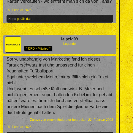
Karten verkaufen - wo entfernt man sich da von Fans?
20. Februar 2023
Hope
gefällt das.
leipzig09
Legende
* BFD - Mitglied *
Sorry, unabhängig von Marketing fand ich dieses
Tarauerschwarz trist und unpassend für einen
freudhaften Fußballsport.
Egal unter welchem Motto, mir gefällt solch ein Trikot
nicht.
Und, wenn es scheiße läuft und wir z.B. Meier und
nicht einen erneut super haltenden Kobel im Tor gehabt
hätten, wäre es für mich durchaus vorstellbar, dass
unsere Mienen nach dem Spiel die gleiche Farbe wie
die Trikots gehabt hätten.
Zuletzt von einem Moderator bearbeitet:
22. Februar 2023
20. Februar 2023