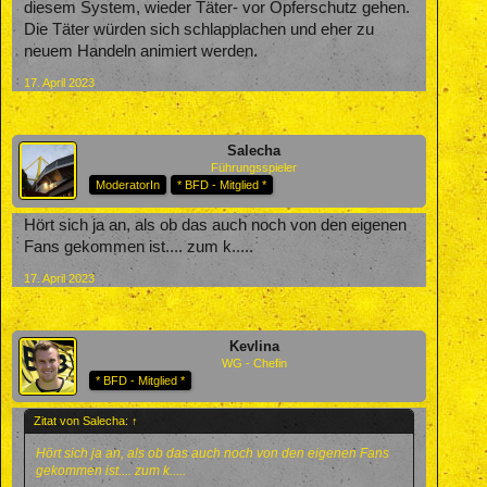
diesem System, wieder Täter- vor Opferschutz gehen.
Die Täter würden sich schlapplachen und eher zu
neuem Handeln animiert werden.
17. April 2023
Salecha
Führungsspieler
ModeratorIn
* BFD - Mitglied *
Hört sich ja an, als ob das auch noch von den eigenen
Fans gekommen ist.... zum k.....
17. April 2023
Kevlina
WG - Chefin
* BFD - Mitglied *
Zitat von Salecha:
↑
Hört sich ja an, als ob das auch noch von den eigenen Fans
gekommen ist.... zum k.....