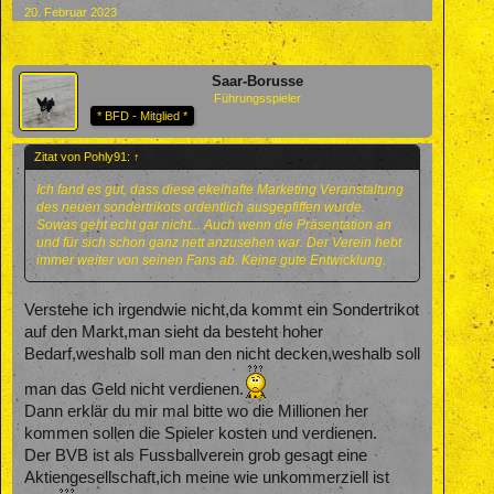
20. Februar 2023
Saar-Borusse
Führungsspieler
* BFD - Mitglied *
Zitat von Pohly91:
↑
Ich fand es gut, dass diese ekelhafte Marketing Veranstaltung
des neuen sondertrikots ordentlich ausgepfiffen wurde.
Sowas geht echt gar nicht... Auch wenn die Präsentation an
und für sich schon ganz nett anzusehen war. Der Verein hebt
immer weiter von seinen Fans ab. Keine gute Entwicklung.
Verstehe ich irgendwie nicht,da kommt ein Sondertrikot
auf den Markt,man sieht da besteht hoher
Bedarf,weshalb soll man den nicht decken,weshalb soll
man das Geld nicht verdienen.
Dann erklär du mir mal bitte wo die Millionen her
kommen sollen die Spieler kosten und verdienen.
Der BVB ist als Fussballverein grob gesagt eine
Aktiengesellschaft,ich meine wie unkommerziell ist