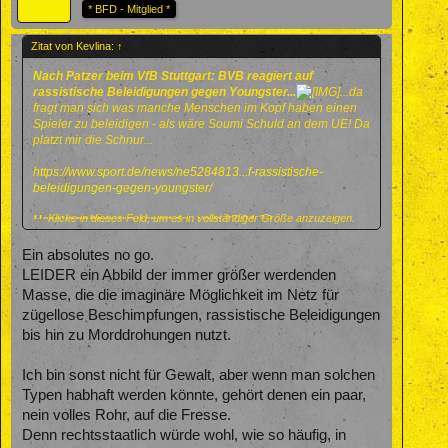
* BFD - Mitglied *
Zitat von Kevlina:
↑
Nach Patzer beim VfB Stuttgart: BVB reagiert auf
rassistische Beleidigungen gegen Youngster...
...da
fragt man sich was manche Menschen im Kopf haben einen
Spieler zu beleidigen - als wäre Soumi Schuld an dem UE! Da
platzt mir die Schnur...
https://www.sport.de/news/ne5284813...f-rassistische-
beleidigungen-gegen-youngster/
Klicke in dieses Feld, um es in vollständiger Größe anzuzeigen.
Herausgeber:
www.sport.de
- vom 17.04.23
Ein absolutes no go.
LEIDER ein Abbild der immer größer werdenden
Masse, die die imaginäre Möglichkeit im Netz für
zügellose Beschimpfungen, rassistische Beleidigungen
bis hin zu Morddrohungen nutzt.
Ich bin sonst nicht für Gewalt, aber wenn man solchen
Typen habhaft werden könnte, gehört denen ein paar,
nein volles Rohr, auf die Fresse.
Denn rechtsstaatlich würde wohl, wie so häufig, in