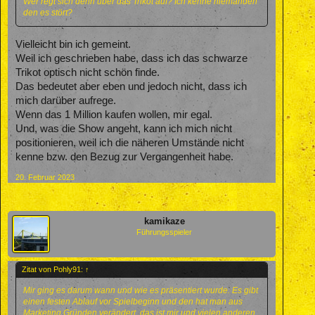
Wer regt sich denn über das Trikot auf? Ich kenne niemanden
den es stört?
Vielleicht bin ich gemeint.
Weil ich geschrieben habe, dass ich das schwarze
Trikot optisch nicht schön finde.
Das bedeutet aber eben und jedoch nicht, dass ich
mich darüber aufrege.
Wenn das 1 Million kaufen wollen, mir egal.
Und, was die Show angeht, kann ich mich nicht
positionieren, weil ich die näheren Umstände nicht
kenne bzw. den Bezug zur Vergangenheit habe.
20. Februar 2023
kamikaze
Führungsspieler
Zitat von Pohly91:
↑
Mir ging es darum wann und wie es präsentiert wurde. Es gibt
einen festen Ablauf vor Spielbeginn und den hat man aus
Marketing Gründen verändert, das ist mir und vielen anderen