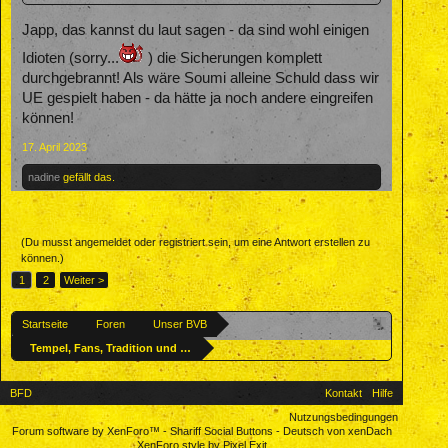
Japp, das kannst du laut sagen - da sind wohl einigen
Idioten (sorry...
) die Sicherungen komplett
durchgebrannt! Als wäre Soumi alleine Schuld dass wir
UE gespielt haben - da hätte ja noch andere eingreifen
können!
17. April 2023
nadine
gefällt das.
(Du musst angemeldet oder registriert sein, um eine Antwort erstellen zu
können.)
1
2
Weiter >
Startseite
Foren
Unser BVB
Tempel, Fans, Tradition und Kultur
BFD
Kontakt
Hilfe
Nutzungsbedingungen
Forum software by XenForo™
-
Shariff Social Buttons
-
Deutsch von xenDach
XenForo style by Pixel Exit