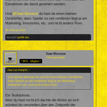
Einnahmen die damit generiert werden.
Und
@Saar-Borusse
du hast da einen kleinen
Denkfehler, dass Spieler so viel verdienen liegt ja am
Marketing, Investoren, etc. und nicht anders Rum.
20. Februar 2023
leipzig09
gefällt das.
Saar-Borusse
Führungsspieler
* BFD - Mitglied *
Zitat von Pohly91:
↑
Und
@Saar-Borusse
du hast da einen kleinen Denkfehler,
dass Spieler so viel verdienen liegt ja am Marketing,
Investoren, etc. und nicht anders Rum.
Ein Teufelskreis.
Aber du hast recht,ich dachte die Aktion an sich
würdest du verurteilen,über den Zeitpunkt der