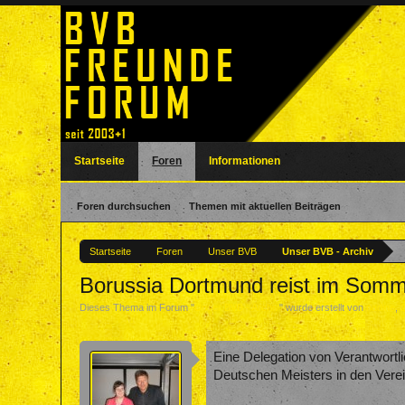
Startseite
Foren
Informationen
Foren durchsuchen
Themen mit aktuellen Beiträgen
Startseite
Foren
Unser BVB
Unser BVB - Archiv
Borussia Dortmund reist im Som
Dieses Thema im Forum "
Unser BVB - Archiv
" wurde erstellt von
nadine
,
Eine Delegation von Verantwortl
Deutschen Meisters in den Verein