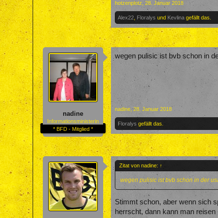
hotzenplotz
,
28. Januar 2018
Alex22
,
Floralys
und
Kevlina
gefällt das.
wegen pulisic ist bvb schon in de
nadine
,
28. Januar 2018
nadine
Informationsministerin
Floralys
gefällt das.
* BFD - Mitglied *
Zitat von nadine:
↑
wegen pulisic ist bvb schon in der us
Stimmt schon, aber wenn sich sp
herrscht, dann kann man reisen