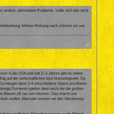
 andere, elementare Probleme. Sollte sich das nicht
r Vorbereitung. Meiner Meinung nach, können wir uns
#2
mer in die USA und seit 2- 3 Jahren gibt es neben
olg auf der wirtschaftlichen bzw Marketingseite. Da
es. Da hängen dann 3-4 verschiedene Teams pro Marke
itungs)Turnieren spielen dann auch nur die großen
 die Blauen zB nur von träumen. Das macht uns
inkeln wollen. Alternativ können wir den Werderweg