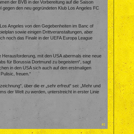
men der BVB in der Vorbereitung auf die Saison
piel gegen den neu gegründeten Klub Los Angeles FC
n Los Angeles von den Gegebenheiten im Banc of
elplan sowie einigen Drittveranstaltungen, aber
ch noch das Finale in der UEFA Europa League
die Herausforderung, mit den USA abermals eine neue
s für Borussia Dortmund zu begeistern“, sagt
chen in den USA sich auch auf den erstmaligen
ulisic, freuen.“
eichnung“, über die er „sehr erfreut“ sei: „Mehr und
s der Welt zu werden, unterstreicht in erster Linie
#1