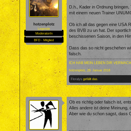
D.h., Kader in Ordnung bringen, 
mit einem neuen Trainer UNUMGÄ
hotzenplotz
Ob ich all das gegen eine USA R
Legende
des BVB zu un hat. Der sportlich
ModeratorIn
beschissenen Saison, in den Hin
BFD - Mitglied
Dass das so nicht geschehen wird
falsch.
ICH HAB MEIN LEBEN DIR VERMACH
hotzenplotz
,
28. Januar 2018
Floralys
gefällt das.
Ob es richtig oder falsch ist, ent
Alles andere ist deine Meinung, 
Aber wie du schon sagst, dass G