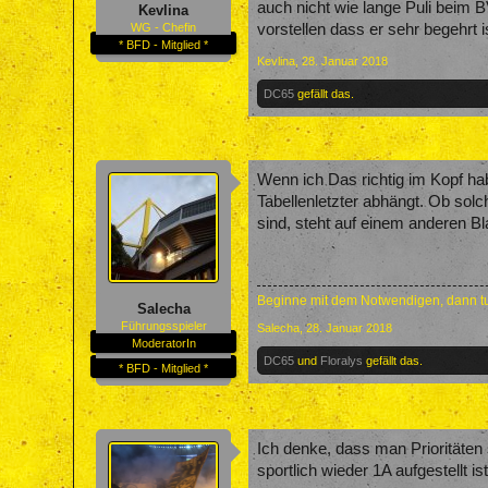
auch nicht wie lange Puli beim BV
Kevlina
vorstellen dass er sehr begehrt is
WG - Chefin
* BFD - Mitglied *
Kevlina
,
28. Januar 2018
DC65
gefällt das.
Wenn ich Das richtig im Kopf ha
Tabellenletzter abhängt. Ob sol
sind, steht auf einem anderen Bl
Beginne mit dem Notwendigen, dann tu
Salecha
Führungsspieler
Salecha
,
28. Januar 2018
ModeratorIn
DC65
und
Floralys
gefällt das.
* BFD - Mitglied *
Ich denke, dass man Prioritäten
sportlich wieder 1A aufgestellt ist