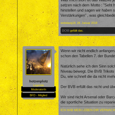
Was mich stört ist das Watzke je
setzen nach dem Motto : "Seht he
hinstellen und sagen wir haben s
Verstärkungen" , was gleichbedeut
webdawg18
,
28. Januar 2018
DC65
gefällt das.
Wenn wir nicht endlich anfangen
schon den Tabellen 7. der Bunde
Natürlich sehe ich den Sinn solc
Niveau bewegt. Die BVB Trikots 
Du, wie schnell die da nicht me
hotzenplotz
Legende
Der BVB erfüllt das nicht und üb
ModeratorIn
BFD - Mitglied
Wir sind nicht Arsenal oder Barc
die sportliche Situation zu repar
ICH HAB MEIN LEBEN DIR VERMACH