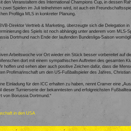
 den Veranstaltern des International Champions Cup, in dessen Rah
 zwei Spielen im Juli teilnehmen wird, ist auch ein Freundschaftss
en Profiliga MLS in konkreter Planung.
VB-Direktor Vertrieb & Marketing, überzeugte sich die Delegation i
Terminierung des Spiels ist noch abhängig unter anderem vom MLS-Spi
ussia Dortmund nach Ende der laufenden Bundesliga-Saison womögli
nsiven Arbeitswoche vor Ort wieder ein Stück besser vorbereitet auf 
Menschen dort mit einem sympathischen Auftreten des gesamten Klub
r hoffen und sehen aber auch positive Zeichen dafür, dass die Mens
 Profimannschaft um den US-Fußballspieler des Jahres, Christian P
ine Einladung für den ICC erhalten zu haben, nennt Cramer eine „Ausz
 dieser Turnierserie der bekanntesten und erfolgreichsten Fußballteam
rt von Borussia Dortmund.“
nnschaft in den USA