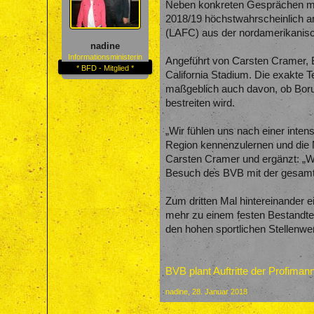
Neben konkreten Gesprächen mit
2018/19 höchstwahrscheinlich an
(LAFC) aus der nordamerikanisch
nadine
Informationsministerin
Angeführt von Carsten Cramer, B
* BFD - Mitglied *
California Stadium. Die exakte 
maßgeblich auch davon, ob Bor
bestreiten wird.
„Wir fühlen uns nach einer inte
Region kennenzulernen und die 
Carsten Cramer und ergänzt: „Wi
Besuch des BVB mit der gesamten
Zum dritten Mal hintereinander e
mehr zu einem festen Bestandteil
den hohen sportlichen Stellenwe
BVB plant Auftritte der Profima
nadine
,
28. Januar 2018