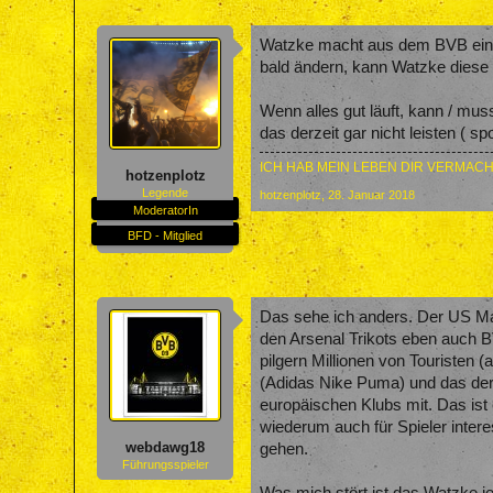
Watzke macht aus dem BVB einen
bald ändern, kann Watzke diese
Wenn alles gut läuft, kann / mu
das derzeit gar nicht leisten ( sp
ICH HAB MEIN LEBEN DIR VERMACH
hotzenplotz
Legende
hotzenplotz
,
28. Januar 2018
ModeratorIn
BFD - Mitglied
Das sehe ich anders. Der US Mar
den Arsenal Trikots eben auch BV
pilgern Millionen von Touristen
(Adidas Nike Puma) und das der 
europäischen Klubs mit. Das ist
wiederum auch für Spieler inter
webdawg18
gehen.
Führungsspieler