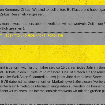
 Kommerz Zirkus. Wir sind aktuell untere BL Klasse und haben ganz
 Zirkus Reisen eh vergessen.
ss man sowas machen, aber so, verlieren wir nur wertvolle Zeit in de
ortlich gesehen ).
T - JEDEN TAG UND JEDE NACHT - FORZA BVB
kt ist enorm wichtig . Ich fahre seid ca 15 Jahren jedes Jahr im Som
B Trikots in den Outlets im Pumastore. Das ist einfach ein Riesenerf
 (aus aller Welt Asien Südamerika usw) jedes Jahr durch diese Stor
BVB dabei ist hat einen enormen Marketingwert .Bei diesen (Vorbere
 einfach ein Priveleg da überhaupt eingeladen zu werden, da können
esannt wir müssen uns internationalisieren wenn wir mit den großen p