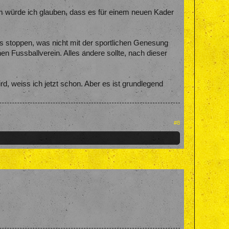
llem würde ich glauben, dass es für einem neuen Kader
es stoppen, was nicht mit der sportlichen Genesung
n Fussballverein. Alles andere sollte, nach dieser
d, weiss ich jetzt schon. Aber es ist grundlegend
#8