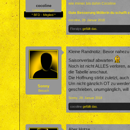
wie immer, bis dahin Cocoline
cocoline
Leistungsträger
Gute Besserung Möllerin du schafft 
* BFD - Mitglied *
cocoline
,
28. Januar 2018
Floralys
gefällt das.
Kleine Randnotiz: Bevor nahezu a
Saisonverlauf abwarten
Noch ist nicht ALLES verloren, 
die Tabelle anschaut.
Die Hoffnung stirbt zuletzt, au
Um nicht gänzlich OT zu werden, 
Sonny
geschrieben, unumgänglich, will
Besuch
Sonny
,
29. Januar 2018
cocoline
gefällt das.
Aber Hotze,