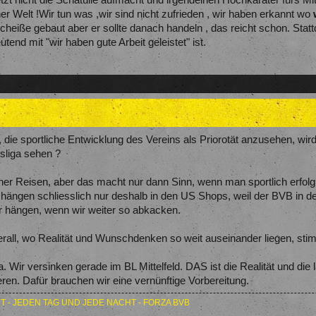
tzt nicht die Schatulle aufmacht und irgendeinen Hochkaräter fürs Mitt
r Welt !Wir tun was ,wir sind nicht zufrieden , wir haben erkannt wo
cheiße gebaut aber er sollte danach handeln , das reicht schon. Stat
end mit "wir haben gute Arbeit geleistet" ist.
, die sportliche Entwicklung des Vereins als Priorotät anzusehen, wi
sliga sehen ?
her Reisen, aber das macht nur dann Sinn, wenn man sportlich erfolgr
hängen schliesslich nur deshalb in den US Shops, weil der BVB in de
hr hängen, wenn wir weiter so abkacken.
erall, wo Realität und Wunschdenken so weit auseinander liegen, sti
a. Wir versinken gerade im BL Mittelfeld. DAS ist die Realität und di
ieren. Dafür brauchen wir eine vernünftige Vorbereitung.
T - JEDEN TAG UND JEDE NACHT - FORZA BVB