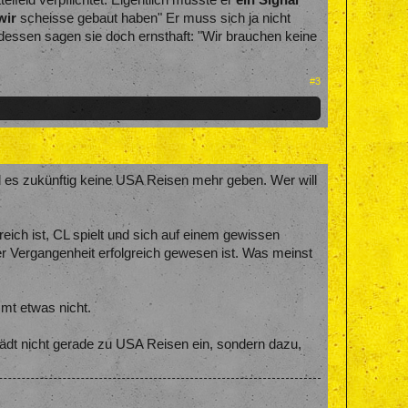
elfeld verpflichtet. Eigentlich müsste er
ein Signal
wir
scheisse gebaut haben" Er muss sich ja nicht
tdessen sagen sie doch ernsthaft: "Wir brauchen keine
#3
rd es zukünftig keine USA Reisen mehr geben. Wer will
eich ist, CL spielt und sich auf einem gewissen
r Vergangenheit erfolgreich gewesen ist. Was meinst
mmt etwas nicht.
e lädt nicht gerade zu USA Reisen ein, sondern dazu,