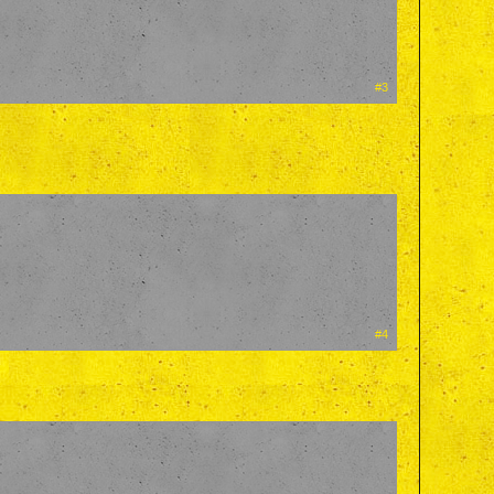
#3
#4