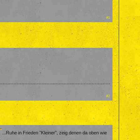
#1
#2
...Ruhe in Frieden "Kleiner", zeig denen da oben wie