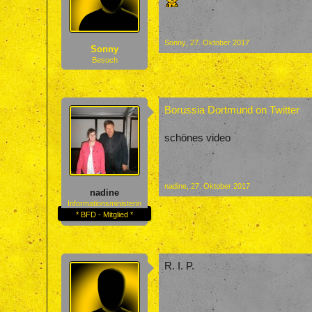
Sonny
,
27. Oktober 2017
Sonny
Besuch
Borussia Dortmund on Twitter
schönes video
nadine
,
27. Oktober 2017
nadine
Informationsministerin
* BFD - Mitglied *
R. I. P.