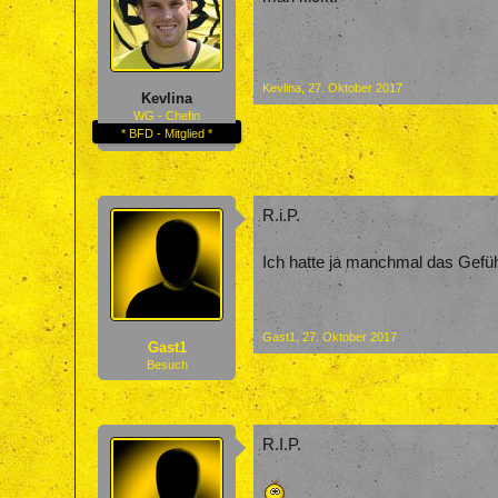
Kevlina
,
27. Oktober 2017
Kevlina
WG - Chefin
* BFD - Mitglied *
R.i.P.
Ich hatte ja manchmal das Gefü
Gast1
,
27. Oktober 2017
Gast1
Besuch
R.I.P.