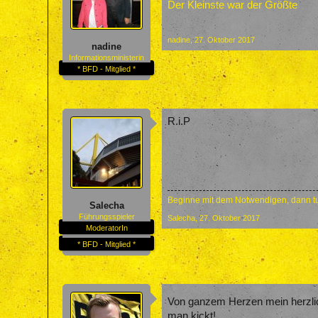
Der Kleinste war der Größte
nadine
,
27. Oktober 2017
nadine
Informationsministerin
* BFD - Mitglied *
R.i.P
Beginne mit dem Notwendigen, dann tu
Salecha
Führungsspieler
Salecha
,
27. Oktober 2017
ModeratorIn
* BFD - Mitglied *
Von ganzem Herzen mein herzlic
man kickt!