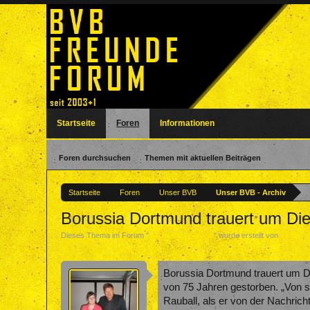
Startseite
Foren
Informationen
Foren durchsuchen
Themen mit aktuellen Beiträgen
Startseite
Foren
Unser BVB
Unser BVB - Archiv
Borussia Dortmund trauert um Die
Dieses Thema im Forum "
Unser BVB - Archiv
" wurde erstellt von
nadine
,
Borussia Dortmund trauert um Die
von 75 Jahren gestorben. „Von se
Rauball, als er von der Nachricht