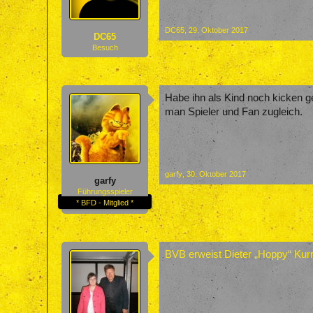
DC65
,
29. Oktober 2017
DC65
Besuch
Habe ihn als Kind noch kicken g
man Spieler und Fan zugleich.
garfy
,
30. Oktober 2017
garfy
Führungsspieler
* BFD - Mitglied *
BVB erweist Dieter „Hoppy“ Kurra