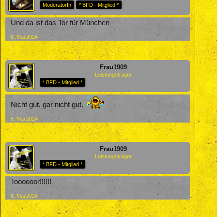
ModeratorIn
* BFD - Mitglied *
Und da ist das Tor für München
8. Mai 2024
Frau1909
Leistungsträger
* BFD - Mitglied *
Nicht gut, gar nicht gut.
8. Mai 2024
Frau1909
Leistungsträger
* BFD - Mitglied *
Toooooor!!!!!!
8. Mai 2024