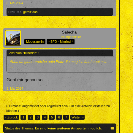
8. Mai 2024
Frau1909
gefällt das.
Salecha
Führungsspieler
ModeratorIn
* BFD - Mitglied *
Zitat von Heinerich:
↑
Abba da gibbet welche aufn Platz die mag ich übahaupt ncih
....
Geht mir genau so.
8. Mai 2024
(Du musst angemeldet oder registriert sein, um eine Antwort erstellen zu
können.)
< Zurück
1
2
3
4
5
6
7
Weiter >
Status des Themas:
Es sind keine weiteren Antworten möglich.