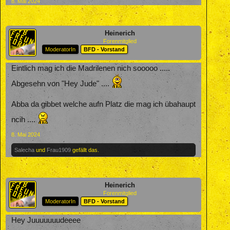
8. Mai 2024
Heinerich
Forenmitglied
ModeratorIn
BFD - Vorstand
Eintlich mag ich die Madrilenen nich sooooo .....
Abgesehn von "Hey Jude" ....
Abba da gibbet welche aufn Platz die mag ich übahaupt
ncih ....
8. Mai 2024
Salecha
und
Frau1909
gefällt das.
Heinerich
Forenmitglied
ModeratorIn
BFD - Vorstand
Hey Juuuuuuudeeee