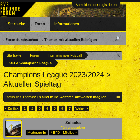
Anmelden oder registrieren
Startseite
Foren
Informationen
Foren durchsuchen
Themen mit aktuellen Beiträgen
Startseite
Foren
Internationaler Fußball
UEFA Champions League
Champions League 2023/2024 >
Aktueller Spieltag
Status des Themas:
Es sind keine weiteren Antworten möglich.
< Zurück
1
2
3
4
5
6
7
Weiter >
Salecha
Führungsspieler
ModeratorIn
* BFD - Mitglied *