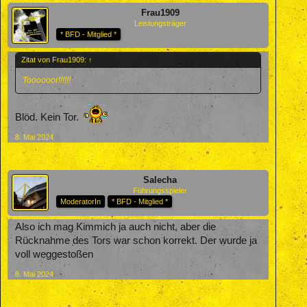
Frau1909
Leistungsträger
* BFD - Mitglied *
Zitat von Frau1909:
↑
Toooooor!!!!!!
Blöd. Kein Tor.
8. Mai 2024
Salecha
Führungsspieler
ModeratorIn
* BFD - Mitglied *
Also ich mag Kimmich ja auch nicht, aber die
Rücknahme des Tors war schon korrekt. Der wurde ja
voll weggestoßen
8. Mai 2024