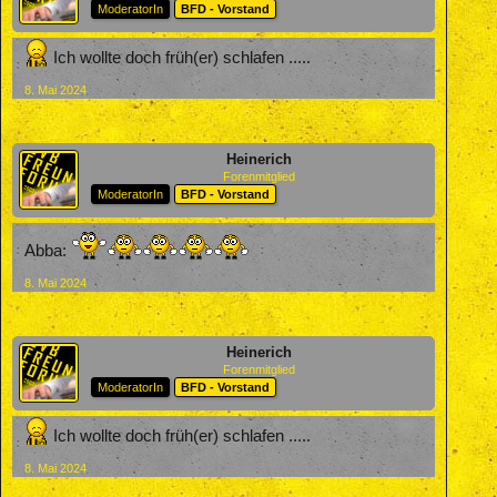
ModeratorIn
BFD - Vorstand
Ich wollte doch früh(er) schlafen .....
8. Mai 2024
Heinerich
Forenmitglied
ModeratorIn
BFD - Vorstand
Abba:
8. Mai 2024
Heinerich
Forenmitglied
ModeratorIn
BFD - Vorstand
Ich wollte doch früh(er) schlafen .....
8. Mai 2024