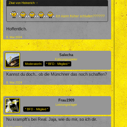
Zitat von Heinerich:
↑
Ich kann früher schlafen??????
Hoffentlich.
8. Mai 2024
Salecha
Führungsspieler
ModeratorIn
* BFD - Mitglied *
Kannst du doch.. ob die Münchner das noch schaffen?
8. Mai 2024
Frau1909
Leistungsträger
* BFD - Mitglied *
Nu krampft's bei Real. Jaja, wie du mir, so ich dir.