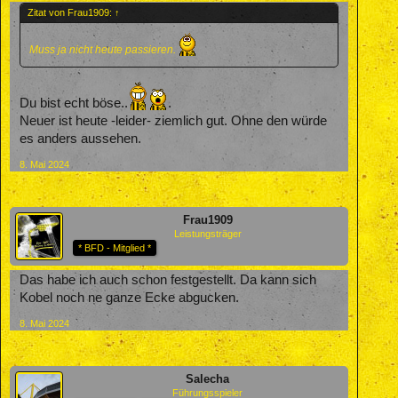
Zitat von Frau1909:
↑
Muss ja nicht heute passieren.
Du bist echt böse..
.
Neuer ist heute -leider- ziemlich gut. Ohne den würde
es anders aussehen.
8. Mai 2024
Frau1909
Leistungsträger
* BFD - Mitglied *
Das habe ich auch schon festgestellt. Da kann sich
Kobel noch ne ganze Ecke abgucken.
8. Mai 2024
Salecha
Führungsspieler