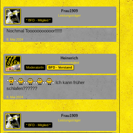
Frau1909
Leistungsträger
* BFD - Mitglied *
Nochmal Tooooooooooor!!!!!!
8. Mai 2024
Heinerich
Forenmitglied
ModeratorIn
BFD - Vorstand
Ich kann früher
schlafen??????
8. Mai 2024
Frau1909
Leistungsträger
* BFD - Mitglied *