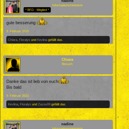
nadine
Informationsministerin
* BFD - Mitglied *
gute besserung
9. Februar 2020
Chiara
,
Floralys
und
Kevlina
gefällt das.
Chiara
Besuch
Danke das ist lieb von euch
Bis bald
9. Februar 2020
Kevlina
,
Floralys
und
Zazou09
gefällt das.
nadine
Informationsministerin