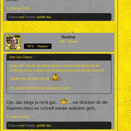
9. Februar 2020
Chiara
und
Floralys
gefällt das.
Kevlina
WG - Chefin
* BFD - Mitglied *
Zitat von Chiara:
↑
Zazou09..Danke für deine lieben Zeilen und Worte,leider
nicht.Ich muss morgen ins Krankenhaus und werde operiert..
Danke das ist lieb von dir
ich melde mich wieder sobald es geht
Oje, das klingt ja nicht gut...
...wir drücken dir die
Daumen dass es schnell wieder aufwärts geht.
9. Februar 2020
Chiara
und
Floralys
gefällt das.