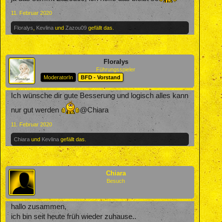
11. Februar 2020
Floralys
,
Kevlina
und
Zazou09
gefällt das.
Floralys
Führungsspieler
ModeratorIn
BFD - Vorstand
Ich wünsche dir gute Besserung und logisch alles kann
nur gut werden
@Chiara
11. Februar 2020
Chiara
und
Kevlina
gefällt das.
Chiara
Besuch
hallo zusammen,
ich bin seit heute früh wieder zuhause..