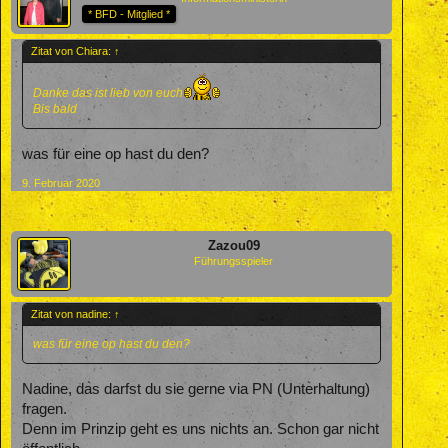
* BFD - Mitglied *
Zitat von Chiara:
↑
Danke das ist lieb von euch
Bis bald
was für eine op hast du den?
9. Februar 2020
Zazou09
Führungsspieler
Zitat von nadine:
↑
was für eine op hast du den?
Nadine, das darfst du sie gerne via PN (Unterhaltung)
fragen.
Denn im Prinzip geht es uns nichts an. Schon gar nicht