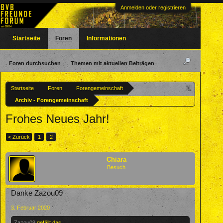
Anmelden oder registrieren
Startseite
Foren
Informationen
Foren durchsuchen
Themen mit aktuellen Beiträgen
Startseite
Foren
Forengemeinschaft
Archiv - Forengemeinschaft
Frohes Neues Jahr!
< Zurück
1
2
Chiara
Besuch
Danke Zazou09
3. Februar 2020
Zazou09
gefällt das.