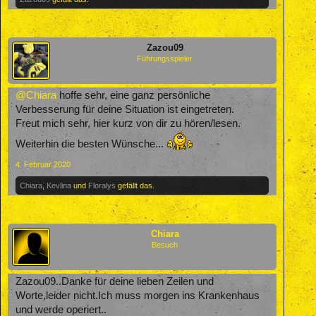
Zazou09
Führungsspieler
@Chiara
hoffe sehr, eine ganz persönliche
Verbesserung für deine Situation ist eingetreten.
Freut mich sehr, hier kurz von dir zu hören/lesen.
Weiterhin die besten Wünsche...
4. Februar 2020
Chiara
,
Kevlina
und
Floralys
gefällt das.
Chiara
Besuch
Zazou09..Danke für deine lieben Zeilen und
Worte,leider nicht.Ich muss morgen ins Krankenhaus
und werde operiert..