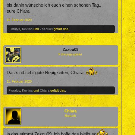
bis dahin wünsche ich euch einen schönen Tag..
eure Chiara
11. Februar 2020
Floralys
,
Kevlina
und
Zazou09
gefällt das.
Zazou09
Führungsspieler
Das sind sehr gute Neuigkeiten, Chiara.
11. Februar 2020
Floralys
,
Kevlina
und
Chiara
gefällt das.
Chiara
Besuch
ja das stimmt Zazou09, ich hoffe das bleibt so