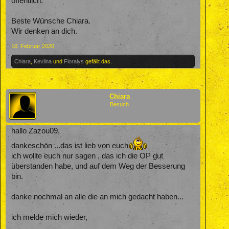
öffentlich.
Beste Wünsche Chiara.
Wir denken an dich.
10. Februar 2020
Chiara
,
Kevlina
und
Floralys
gefällt das.
Chiara
Besuch
hallo Zazou09,
dankeschön ...das ist lieb von euch
ich wollte euch nur sagen , das ich die OP gut
überstanden habe, und auf dem Weg der Besserung
bin.
danke nochmal an alle die an mich gedacht haben...
ich melde mich wieder,