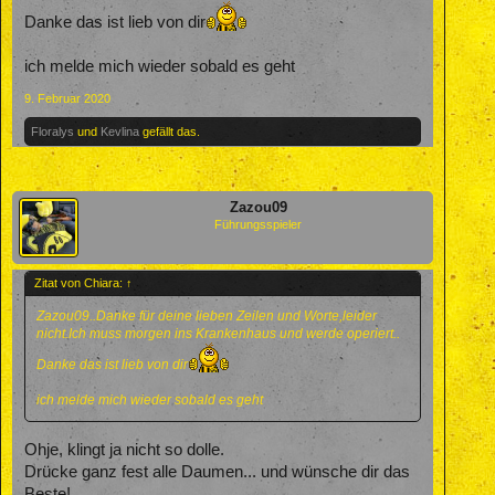
Danke das ist lieb von dir
ich melde mich wieder sobald es geht
9. Februar 2020
Floralys
und
Kevlina
gefällt das.
Zazou09
Führungsspieler
Zitat von Chiara:
↑
Zazou09..Danke für deine lieben Zeilen und Worte,leider
nicht.Ich muss morgen ins Krankenhaus und werde operiert..
Danke das ist lieb von dir
ich melde mich wieder sobald es geht
Ohje, klingt ja nicht so dolle.
Drücke ganz fest alle Daumen... und wünsche dir das
Beste!