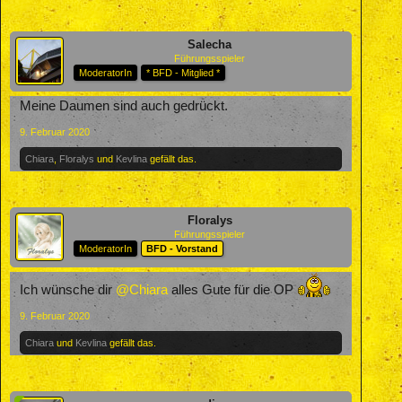
Salecha
Führungsspieler
ModeratorIn
* BFD - Mitglied *
Meine Daumen sind auch gedrückt.
9. Februar 2020
Chiara
,
Floralys
und
Kevlina
gefällt das.
Floralys
Führungsspieler
ModeratorIn
BFD - Vorstand
Ich wünsche dir
@Chiara
alles Gute für die OP
9. Februar 2020
Chiara
und
Kevlina
gefällt das.