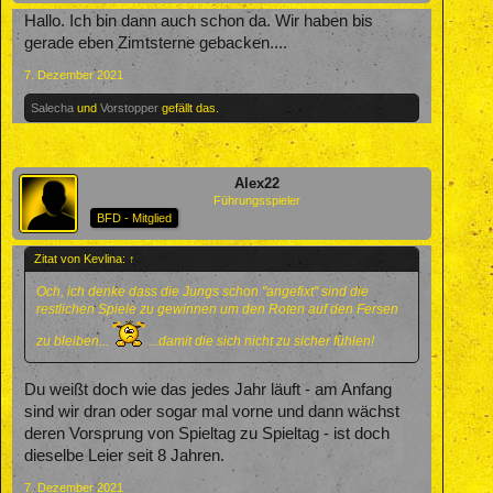
Hallo. Ich bin dann auch schon da. Wir haben bis
gerade eben Zimtsterne gebacken....
7. Dezember 2021
Salecha
und
Vorstopper
gefällt das.
Alex22
Führungsspieler
BFD - Mitglied
Zitat von Kevlina:
↑
Och, ich denke dass die Jungs schon "angefixt" sind die
restlichen Spiele zu gewinnen um den Roten auf den Fersen
zu bleiben...
...damit die sich nicht zu sicher fühlen!
Du weißt doch wie das jedes Jahr läuft - am Anfang
sind wir dran oder sogar mal vorne und dann wächst
deren Vorsprung von Spieltag zu Spieltag - ist doch
dieselbe Leier seit 8 Jahren.
7. Dezember 2021