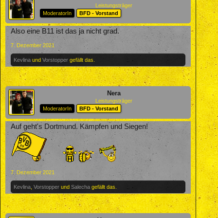
Leistungsträger
ModeratorIn
BFD - Vorstand
Also eine B11 ist das ja nicht grad.
7. Dezember 2021
Kevlina
und
Vorstopper
gefällt das.
Nera
Leistungsträger
ModeratorIn
BFD - Vorstand
Auf geht's Dortmund. Kämpfen und Siegen!
7. Dezember 2021
Kevlina
,
Vorstopper
und
Salecha
gefällt das.