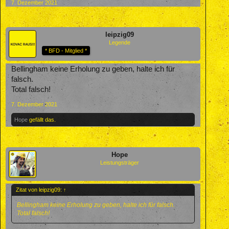
7. Dezember 2021
leipzig09
Legende
* BFD - Mitglied *
Bellingham keine Erholung zu geben, halte ich für
falsch.
Total falsch!
7. Dezember 2021
Hope
gefällt das.
Hope
Leistungsträger
Zitat von leipzig09:
↑
Bellingham keine Erholung zu geben, halte ich für falsch.
Total falsch!