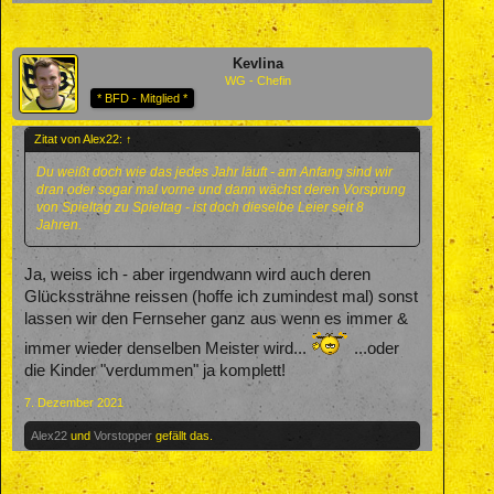
Kevlina
WG - Chefin
* BFD - Mitglied *
Zitat von Alex22:
↑
Du weißt doch wie das jedes Jahr läuft - am Anfang sind wir
dran oder sogar mal vorne und dann wächst deren Vorsprung
von Spieltag zu Spieltag - ist doch dieselbe Leier seit 8
Jahren.
Ja, weiss ich - aber irgendwann wird auch deren
Glückssträhne reissen (hoffe ich zumindest mal) sonst
lassen wir den Fernseher ganz aus wenn es immer &
immer wieder denselben Meister wird...
...oder
die Kinder "verdummen" ja komplett!
7. Dezember 2021
Alex22
und
Vorstopper
gefällt das.