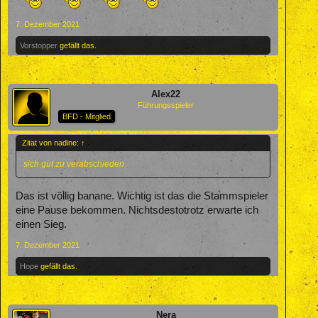
7. Dezember 2021
Vorstopper
gefällt das.
Alex22
Führungsspieler
BFD - Mitglied
Zitat von nadine:
↑
sich gut zu verabschieden
Das ist völlig banane. Wichtig ist das die Stammspieler
eine Pause bekommen. Nichtsdestotrotz erwarte ich
einen Sieg.
7. Dezember 2021
Hope
gefällt das.
Nera