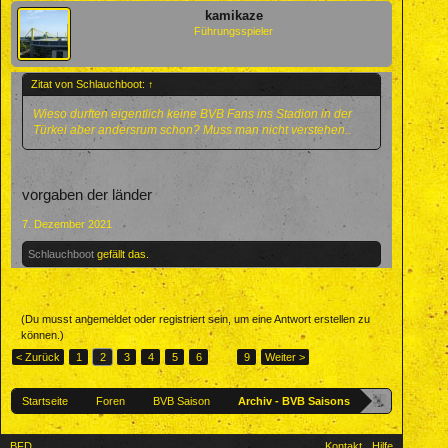
kamikaze
Führungsspieler
Zitat von Schlauchboot:
↑
Wieso durften eigentlich keine BVB Fans ins Stadion in der
Türkei aber andersrum schon? Muss man nicht verstehen..
vorgaben der länder
7. Dezember 2021
Schlauchboot
gefällt das.
(Du musst angemeldet oder registriert sein, um eine Antwort erstellen zu
können.)
< Zurück
1
2
3
4
5
6
→
9
Weiter >
Startseite
Foren
BVB Saison
Archiv - BVB Saisons
BFD
Kontakt
Hilfe