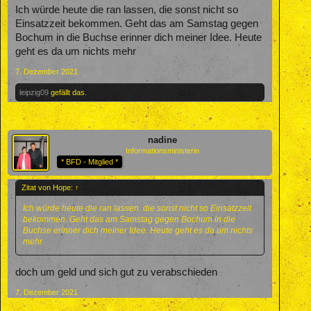
Ich würde heute die ran lassen, die sonst nicht so
Einsatzzeit bekommen. Geht das am Samstag gegen
Bochum in die Buchse erinner dich meiner Idee. Heute
geht es da um nichts mehr
7. Dezember 2021
leipzig09
gefällt das.
nadine
Informationsministerin
* BFD - Mitglied *
Zitat von Hope:
↑
Ich würde heute die ran lassen, die sonst nicht so Einsatzzeit
bekommen. Geht das am Samstag gegen Bochum in die
Buchse erinner dich meiner Idee. Heute geht es da um nichts
mehr
doch um geld und sich gut zu verabschieden
7. Dezember 2021