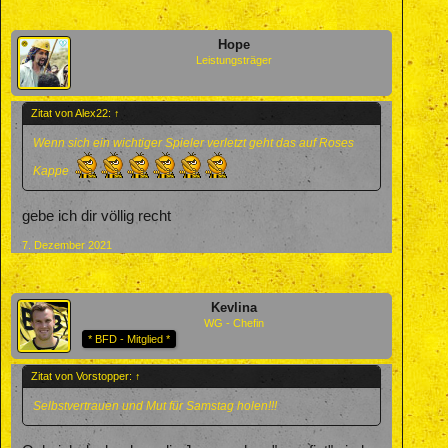
Hope
Leistungsträger
Zitat von Alex22:
↑
Wenn sich ein wichtiger Spieler verletzt geht das auf Roses
Kappe
gebe ich dir völlig recht
7. Dezember 2021
Kevlina
WG - Chefin
* BFD - Mitglied *
Zitat von Vorstopper:
↑
Selbstvertrauen und Mut für Samstag holen!!!