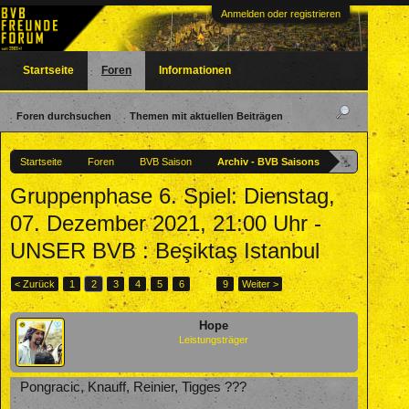
Anmelden oder registrieren
Startseite
Foren
Informationen
Foren durchsuchen
Themen mit aktuellen Beiträgen
Startseite
Foren
BVB Saison
Archiv - BVB Saisons
Gruppenphase 6. Spiel: Dienstag,
07. Dezember 2021, 21:00 Uhr -
UNSER BVB : Beşiktaş Istanbul
< Zurück
1
2
3
4
5
6
→
9
Weiter >
Hope
Leistungsträger
Pongracic, Knauff, Reinier, Tigges ???