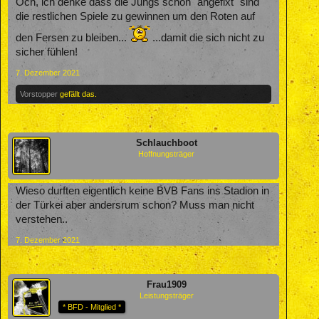
Och, ich denke dass die Jungs schon "angefixt" sind
die restlichen Spiele zu gewinnen um den Roten auf
den Fersen zu bleiben...
...damit die sich nicht zu
sicher fühlen!
7. Dezember 2021
Vorstopper
gefällt das.
Schlauchboot
Hoffnungsträger
Wieso durften eigentlich keine BVB Fans ins Stadion in
der Türkei aber andersrum schon? Muss man nicht
verstehen..
7. Dezember 2021
Frau1909
Leistungsträger
* BFD - Mitglied *