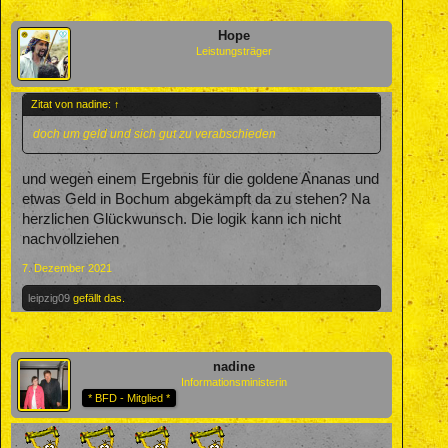
Hope
Leistungsträger
Zitat von nadine:
↑
doch um geld und sich gut zu verabschieden
und wegen einem Ergebnis für die goldene Ananas und
etwas Geld in Bochum abgekämpft da zu stehen? Na
herzlichen Glückwunsch. Die logik kann ich nicht
nachvollziehen
7. Dezember 2021
leipzig09
gefällt das.
nadine
Informationsministerin
* BFD - Mitglied *