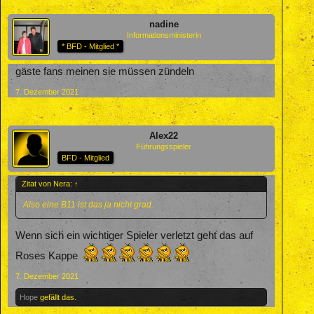
nadine
Informationsministerin
* BFD - Mitglied *
gäste fans meinen sie müssen zündeln
7. Dezember 2021
Alex22
Führungsspieler
BFD - Mitglied
Zitat von Nera:
↑
Also eine B11 ist das ja nicht grad.
Wenn sich ein wichtiger Spieler verletzt geht das auf
Roses Kappe
7. Dezember 2021
Hope
gefällt das.