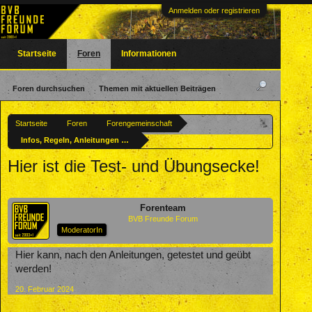
Anmelden oder registrieren
Startseite
Foren
Informationen
Foren durchsuchen
Themen mit aktuellen Beiträgen
Startseite
Foren
Forengemeinschaft
Infos, Regeln, Anleitungen & Testecke
Hier ist die Test- und Übungsecke!
Forenteam
BVB Freunde Forum
ModeratorIn
Hier kann, nach den Anleitungen, getestet und geübt
werden!
20. Februar 2024