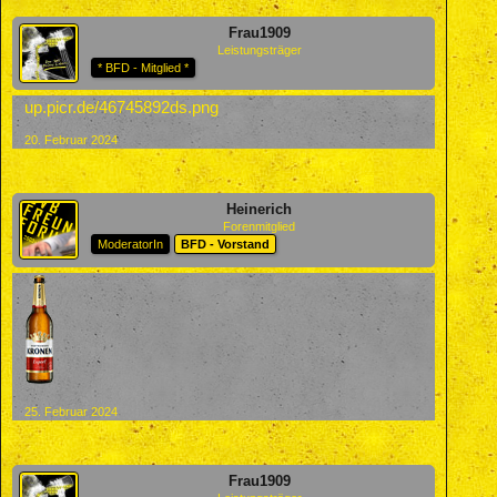
Frau1909
Leistungsträger
* BFD - Mitglied *
up.picr.de/46745892ds.png
20. Februar 2024
Heinerich
Forenmitglied
ModeratorIn
BFD - Vorstand
25. Februar 2024
Frau1909