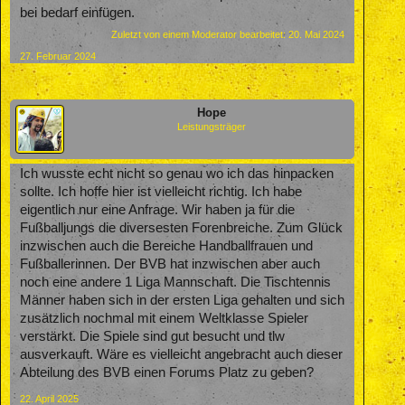
bei bedarf einfügen.
Zuletzt von einem Moderator bearbeitet:
20. Mai 2024
27. Februar 2024
Hope
Leistungsträger
Ich wusste echt nicht so genau wo ich das hinpacken
sollte. Ich hoffe hier ist vielleicht richtig. Ich habe
eigentlich nur eine Anfrage. Wir haben ja für die
Fußballjungs die diversesten Forenbreiche. Zum Glück
inzwischen auch die Bereiche Handballfrauen und
Fußballerinnen. Der BVB hat inzwischen aber auch
noch eine andere 1 Liga Mannschaft. Die Tischtennis
Männer haben sich in der ersten Liga gehalten und sich
zusätzlich nochmal mit einem Weltklasse Spieler
verstärkt. Die Spiele sind gut besucht und tlw
ausverkauft. Wäre es vielleicht angebracht auch dieser
Abteilung des BVB einen Forums Platz zu geben?
22. April 2025