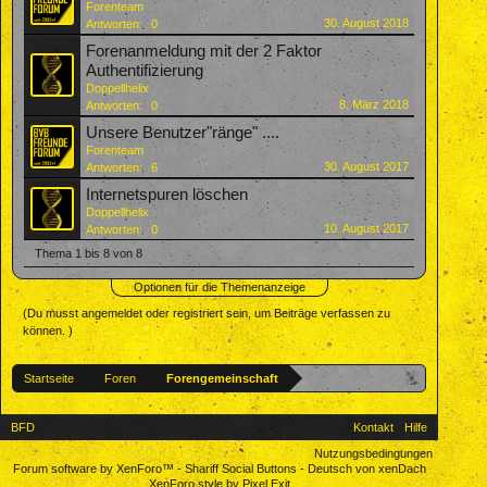
Forenteam
30. August 2018
Antworten:
0
Forenanmeldung mit der 2 Faktor
Authentifizierung
Doppellhelix
8. März 2018
Antworten:
0
Unsere Benutzer"ränge" ....
Forenteam
30. August 2017
Antworten:
6
Internetspuren löschen
Doppellhelix
10. August 2017
Antworten:
0
Thema 1 bis 8 von 8
Optionen für die Themenanzeige
(Du musst angemeldet oder registriert sein, um Beiträge verfassen zu
können. )
Startseite
Foren
Forengemeinschaft
BFD
Kontakt
Hilfe
Nutzungsbedingungen
Forum software by XenForo™
-
Shariff Social Buttons
-
Deutsch von xenDach
XenForo style by Pixel Exit