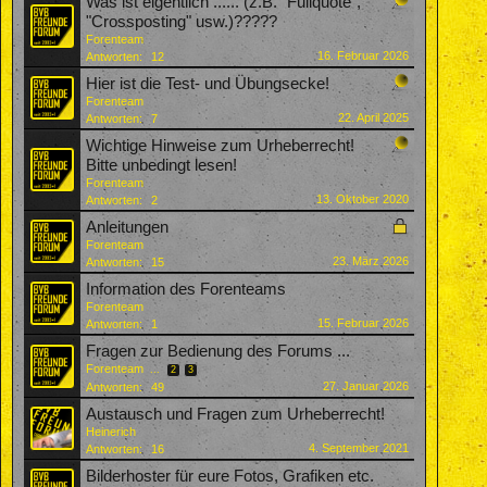
Was ist eigentlich ...... (z.B. "Fullquote",
"Crossposting" usw.)?????
Forenteam
16. Februar 2026
Antworten:
12
Hier ist die Test- und Übungsecke!
Forenteam
22. April 2025
Antworten:
7
Wichtige Hinweise zum Urheberrecht!
Bitte unbedingt lesen!
Forenteam
13. Oktober 2020
Antworten:
2
Anleitungen
Forenteam
23. März 2026
Antworten:
15
Information des Forenteams
Forenteam
15. Februar 2026
Antworten:
1
Fragen zur Bedienung des Forums ...
Forenteam
...
2
3
27. Januar 2026
Antworten:
49
Austausch und Fragen zum Urheberrecht!
Heinerich
4. September 2021
Antworten:
16
Bilderhoster für eure Fotos, Grafiken etc.