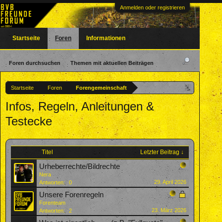
Anmelden oder registrieren
Startseite
Foren
Informationen
Foren durchsuchen
Themen mit aktuellen Beiträgen
Startseite
Foren
Forengemeinschaft
Infos, Regeln, Anleitungen &
Testecke
Titel
Letzter Beitrag ↓
Urheberrechte/Bildrechte
Nera
29. April 2026
Antworten:
0
Unsere Forenregeln
Forenteam
23. März 2026
Antworten:
2