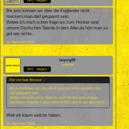
* BFD - Mitglied *
Bis jetzt können wir über die Engländer nicht
meckern,man darf gespannt sein.
Wobei ich mich schon frage,wo zum Henker sind
unsere Deutschen Talente in dem Alter,da hört man so
gut wie nichts.
24. September 2020
leipzig09
Legende
* BFD - Mitglied *
Zitat von Saar-Borusse:
↑
Bis jetzt können wir über die Engländer nicht meckern,man
darf gespannt sein.
Wobei ich mich schon frage,wo zum Henker sind unsere
Deutschen Talente in dem Alter,da hört man so gut wie nichts.
Weil wir kaum welche haben.
24. September 2020