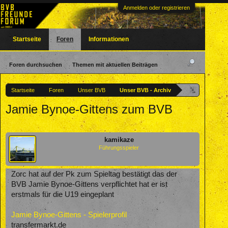
Anmelden oder registrieren
Startseite
Foren
Informationen
Foren durchsuchen
Themen mit aktuellen Beiträgen
Startseite
Foren
Unser BVB
Unser BVB - Archiv
Jamie Bynoe-Gittens zum BVB
kamikaze
Führungsspieler
Zorc hat auf der Pk zum Spieltag bestätigt das der
BVB Jamie Bynoe-Gittens verpflichtet hat er ist
erstmals für die U19 eingeplant
Jamie Bynoe-Gittens - Spielerprofil
transfermarkt.de