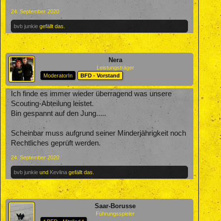
24. September 2020
bvb junkie
gefällt das.
Nera
Leistungsträger
ModeratorIn
BFD - Vorstand
Ich finde es immer wieder überragend was unsere
Scouting-Abteilung leistet.
Bin gespannt auf den Jung.....
Scheinbar muss aufgrund seiner Minderjährigkeit noch
Rechtliches geprüft werden.
24. September 2020
bvb junkie
und
Kevlina
gefällt das.
Saar-Borusse
Führungsspieler