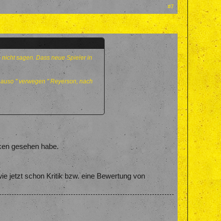
#7
m nicht sagen. Dass neue Spieler in
enauso " verwegen " Reyerson, nach
nken gesehen habe.
ie jetzt schon Kritik bzw. eine Bewertung von