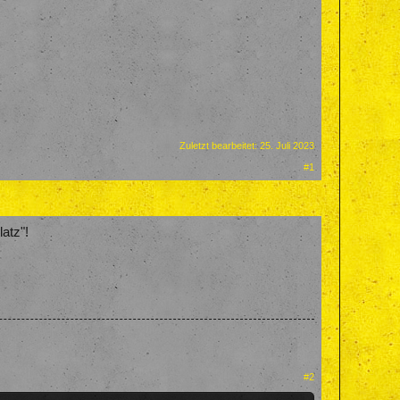
Zuletzt bearbeitet:
25. Juli 2023
#1
atz"!
#2