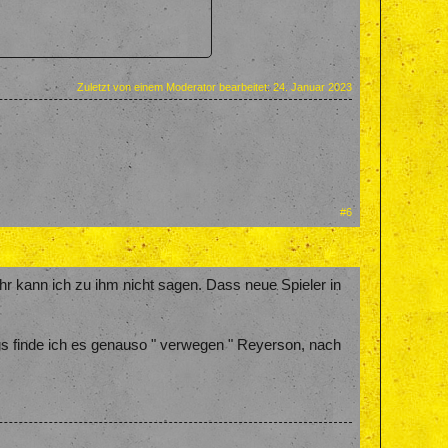
kennbar sein müssen und stand
Zuletzt von einem Moderator bearbeitet:
24. Januar 2023
ern quasi eine Art von Erschwernis
zumindest nicht erleichterte.
#6
en Verdacht, dass Du ihn quasi nur
ehr kann ich zu ihm nicht sagen. Dass neue Spieler in
kommen", sich an unser System
ngs finde ich es genauso " verwegen " Reyerson, nach