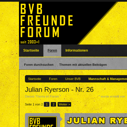
Startseite
Foren
Informationen
Foren durchsuchen
Themen mit aktuellen Beiträgen
Startseite
Foren
Unser BVB
Mannschaft & Manageme
Julian Ryerson - Nr. 26
Dieses Thema im Forum "
Mannschaft & Management
" wurde erstellt von
Seite 1 von 2
1
2
Weiter >