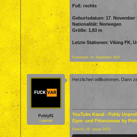
Fuß:
rechts
Geburtsdatum:
17. November 
Nationalität:
Norwegen
Größe:
1,83 m
Letzte Stationen:
Viking FK, U
Forenteam
,
15. September 2022
Herzlichen willkommen. Dann zei
YouTube Kanal - Pohly Unpro
Pohly91
Gym- und Fitnesswear by Poh
Legende
Pohly91
,
18. Januar 2023