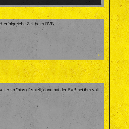
 & erfolgreiche Zeit beim BVB...
#3
eiter so "bissig" spielt, dann hat der BVB bei ihm voll