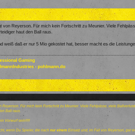
gt von Reyerson. Für mich kein Fortschritt zu Meunier. Viele Fehlpäss
rteidiger haut den Ball raus.
nd weiß daß er nur 5 Mio gekostet hat, besser macht es die Leistungen
fessional Gaming
lmannIndustries - pohlmann.do
n Reyerson. Für mich kein Fortschritt zu Meunier. Viele Fehlpässe, viele Ballverlu
den Ball raus.
n Vorwurf sein!!!!!
cht, wenn Du Spieler, die nach
nur
einem
Einsatz und, im Fall von Reyerson, gar er