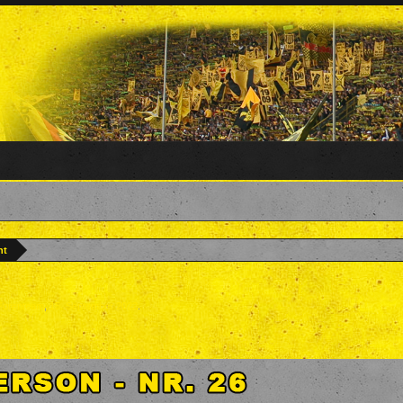
nt
Forenteam
,
15. September 2022
.