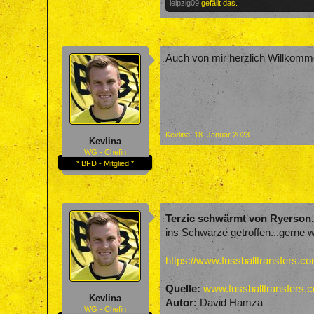
leipzig09
gefällt das.
Auch von mir herzlich Willkomme
Kevlina
,
18. Januar 2023
Kevlina
WG - Chefin
* BFD - Mitglied *
Terzic schwärmt von Ryerson.
ins Schwarze getroffen...gerne w
https://www.fussballtransfers
Quelle:
www.fussballtransfers.
Kevlina
Autor:
David Hamza
WG - Chefin