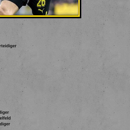
teidiger
diger
elfeld
diger