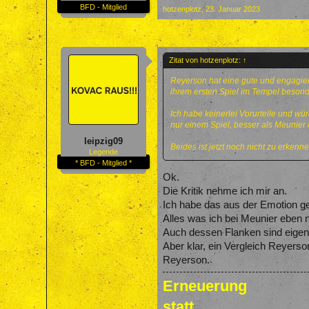
BFD - Mitglied
hotzenplotz
,
23. Januar 2023
Zitat von hotzenplotz:
↑
Reyerson hat eine gute und engagiert
ihrem ersten Spiel im Tempel besonde
Ich habe keinerlei Vorurteile und wü
nur einem Spiel, besser als Meunier 
leipzig09
Beides ist jetzt noch nicht zu erkenne
Legende
* BFD - Mitglied *
Ok.
Die Kritik nehme ich mir an.
Ich habe das aus der Emotion ge
Alles was ich bei Meunier eben 
Auch dessen Flanken sind eigent
Aber klar, ein Vergleich Reyerso
Reyerson.
Erneuerung
statt