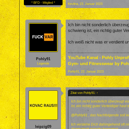
* BFD - Mitglied *
Kevlina
,
23. Januar 2023
Ich bin nicht sonderlich überzeu
schwierig ist, ein richtig guter Ve
Ich weiß nicht was er verdient u
YouTube Kanal - Pohly Unpro
Pohly91
Gym- und Fitnesswear by Poh
Legende
Pohly91
,
23. Januar 2023
Zitat von Pohly91:
↑
Ich bin nicht sonderlich überzeugt vo
ist, ein richtig guter Verteidiger haut 
@Pohly91
, das Nachfolgende soll kei
Ich verstehe Dich dahingehend oft ni
leipzig09