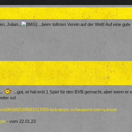
n, Julian...
...beim tollsten Verein auf der Welt! Auf eine gute
..
...gut, er hat erst 1 Spiel für den BVB gemacht, aber wenn er w
eiter so!
.com/a961682069083317093-bvb-terzic-schwaermt-von-ryerson
com
- vom 22.01.23