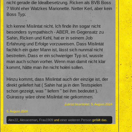
nicht gerade die Idealbesetzung. Ricken als BVB Boss
? Wohl eher Watzkes Marionette. Netter Kerl, aber kein
Boss Typ.
Ich kenne Mislintat nicht. Ich finde ihn sogar nicht
besonders sympathisch - ABER, im Gegensatz zu
Sahin, Ricken und Kehl, hat er in seinem Job
Erfahrung und Erfolge vorzuweisen. Dass Mislintat
fachlich ein guter Mann ist, lässt sich nunmal nicht
bestreiten. Dass er ein schwieriger Typ ist, wusste
man auch schon vorher. Wenn man damit nicht klar
kommt, hätte man ihn nicht holen sollen.
Hinzu kommt, dass Mislintat auch der einzige ist, der
direkt geliefert hat ( Sahin hat ja in den Testspielen
schon gezeigt, was " liefern " bei ihm bedeutet ).
Guirassy wäre ohne Mislintat nie gekommen.
Zuletzt bearbeitet:
5. August 2024
5. August 2024
Alex22
,
Alexaceman
,
Frau1909
und
einer weiteren Person
gefällt das.