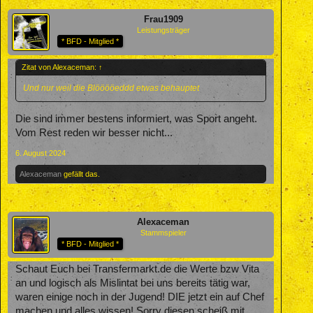
Frau1909
Leistungsträger
* BFD - Mitglied *
Zitat von Alexaceman:
↑
Und nur weil die Blööööeddd etwas behauptet
Die sind immer bestens informiert, was Sport angeht.
Vom Rest reden wir besser nicht...
6. August 2024
Alexaceman
gefällt das.
Alexaceman
Stammspieler
* BFD - Mitglied *
Schaut Euch bei Transfermarkt.de die Werte bzw Vita
an und logisch als Mislintat bei uns bereits tätig war,
waren einige noch in der Jugend! DIE jetzt ein auf Chef
machen und alles wissen! Sorry diesen scheiß mit