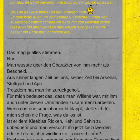
bei Ajax im Streit geworfen und nach kurzer Zeit knallt es beim
BVB,ob das jetzt immer an den anderen liegt.
Es geht wohl auch um Kompentenzüberschreitungen von
Mislintat,eigentlich schade,ich hatte mir von Mislintat schon
was erwartet,aber wenn es menschlich nicht passt dann
besser ein Ende mit Schrecken als.........
Das mag ja alles stimmen.
Nur:
Man wusste über den Charakter von ihm mehr als
Bescheid.
Aus seiner langen Zeit bei uns, seiner Zeit bei Arsenal,
Stuttgart und Ajax.
Trotzdem hat man ihn zurückgeholt.
Für mich bedeutet das, dass man Willens war, mit ihm
auch unter diesen Umständen zusammenzuarbeiten.
Wenn das nun scheinbar nicht klappt, stellt sich für
mich schon die Frage, was da los ist.
Ist er dem Kleeblatt Ricken, Kehl und Sahin zu
unbequem und man versucht ihn jetzt loszuwerden
oder ist es mit ihm wirklich so....ooo schlimm?
Egal was es auch immer ist, der Kern des Ganzen liegt