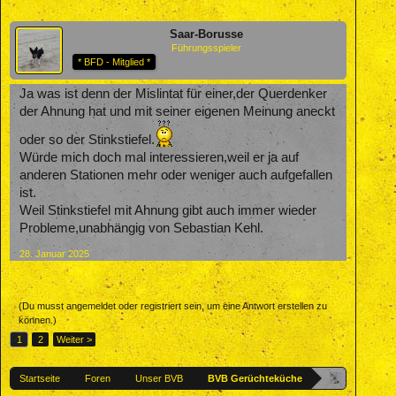
Saar-Borusse
Führungsspieler
* BFD - Mitglied *
Ja was ist denn der Mislintat für einer,der Querdenker
der Ahnung hat und mit seiner eigenen Meinung aneckt
oder so der Stinkstiefel.
Würde mich doch mal interessieren,weil er ja auf
anderen Stationen mehr oder weniger auch aufgefallen
ist.
Weil Stinkstiefel mit Ahnung gibt auch immer wieder
Probleme,unabhängig von Sebastian Kehl.
28. Januar 2025
(Du musst angemeldet oder registriert sein, um eine Antwort erstellen zu
können.)
1
2
Weiter >
Startseite
Foren
Unser BVB
BVB Gerüchteküche