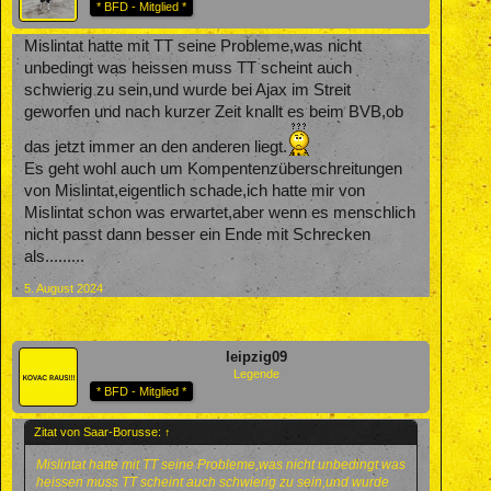
* BFD - Mitglied *
Mislintat hatte mit TT seine Probleme,was nicht
unbedingt was heissen muss TT scheint auch
schwierig zu sein,und wurde bei Ajax im Streit
geworfen und nach kurzer Zeit knallt es beim BVB,ob
das jetzt immer an den anderen liegt.
Es geht wohl auch um Kompentenzüberschreitungen
von Mislintat,eigentlich schade,ich hatte mir von
Mislintat schon was erwartet,aber wenn es menschlich
nicht passt dann besser ein Ende mit Schrecken
als.........
5. August 2024
leipzig09
Legende
* BFD - Mitglied *
Zitat von Saar-Borusse:
↑
Mislintat hatte mit TT seine Probleme,was nicht unbedingt was
heissen muss TT scheint auch schwierig zu sein,und wurde