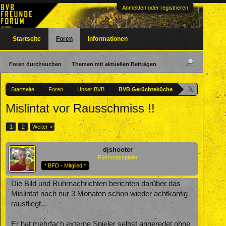
Anmelden oder registrieren
Startseite
Foren
Informationen
Foren durchsuchen
Themen mit aktuellen Beiträgen
Startseite
Foren
Unser BVB
BVB Gerüchteküche
Mislintat vor Rausschmiss !!
1
2
Weiter >
djshooter
Führungsspieler
* BFD - Mitglied *
Die Bild und Ruhrnachrichten berichten darüber das
Mislintat nach nur 3 Monaten schon wieder achtkantig
rausfliegt...
Er hat mehrfach externe Spieler selbst angeredet ohne