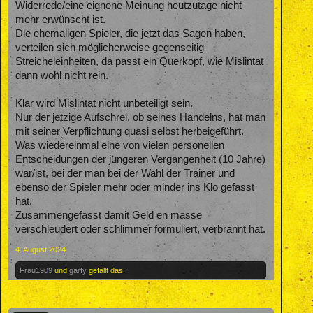
Widerrede/eine eignene Meinung heutzutage nicht
mehr erwünscht ist.
Die ehemaligen Spieler, die jetzt das Sagen haben,
verteilen sich möglicherweise gegenseitig
Streicheleinheiten, da passt ein Querkopf, wie Mislintat
dann wohl nicht rein.
Klar wird Mislintat nicht unbeteiligt sein.
Nur der jetzige Aufschrei, ob seines Handelns, hat man
mit seiner Verpflichtung quasi selbst herbeigeführt.
Was wiedereinmal eine von vielen personellen
Entscheidungen der jüngeren Vergangenheit (10 Jahre)
war/ist, bei der man bei der Wahl der Trainer und
ebenso der Spieler mehr oder minder ins Klo gefasst
hat.
Zusammengefasst damit Geld en masse
verschleudert oder schlimmer formuliert, verbrannt hat.
4. August 2024
Frau1909
und
garfy
gefällt das.