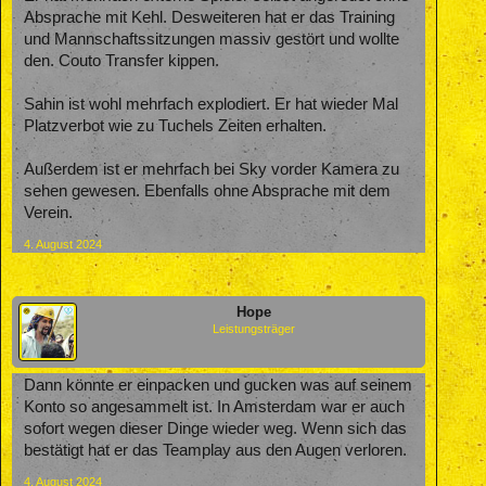
Absprache mit Kehl. Desweiteren hat er das Training
und Mannschaftssitzungen massiv gestört und wollte
den. Couto Transfer kippen.
Sahin ist wohl mehrfach explodiert. Er hat wieder Mal
Platzverbot wie zu Tuchels Zeiten erhalten.
Außerdem ist er mehrfach bei Sky vorder Kamera zu
sehen gewesen. Ebenfalls ohne Absprache mit dem
Verein.
4. August 2024
Hope
Leistungsträger
Dann könnte er einpacken und gucken was auf seinem
Konto so angesammelt ist. In Amsterdam war er auch
sofort wegen dieser Dinge wieder weg. Wenn sich das
bestätigt hat er das Teamplay aus den Augen verloren.
4. August 2024