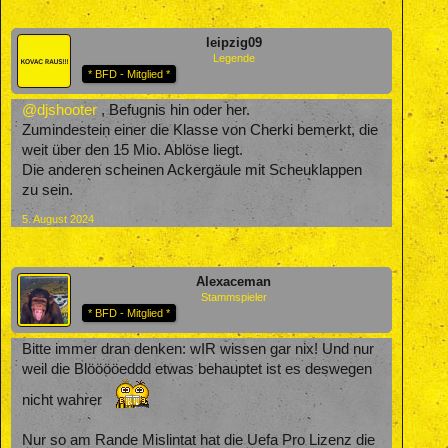
leipzig09
Legende
* BFD - Mitglied *
@djshooter
, Befugnis hin oder her.
Zumindestein einer die Klasse von Cherki bemerkt, die
weit über den 15 Mio. Ablöse liegt.
Die anderen scheinen Ackergäule mit Scheuklappen
zu sein.
5. August 2024
Alexaceman
Stammspieler
* BFD - Mitglied *
Bitte immer dran denken: wIR wissen gar nix! Und nur
weil die Blööööeddd etwas behauptet ist es deswegen
nicht wahrer
Nur so am Rande Mislintat hat die Uefa Pro Lizenz die