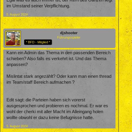
im Umstand seiner Verpflichtung.
5. August 2024
djshooter
Führungsspieler
* BFD - Mitglied *
Kann ein Admin das Thema in den passenden Bereich
schieben? Also falls es verkehrt ist. Und das Thema
anpassen?
Mislintat stark angezählt? Oder kann man einen thread
im Team/staff Bereich aufmachen ?
Edit sagt: die Parteien haben sich vorerst
ausgesprochen und probieren es nochmal. Er war es
wohl der cherki mit aller Macht im Alleingang holen
wollte obwohl er dazu keine Befugnisse hatte.
5. August 2024