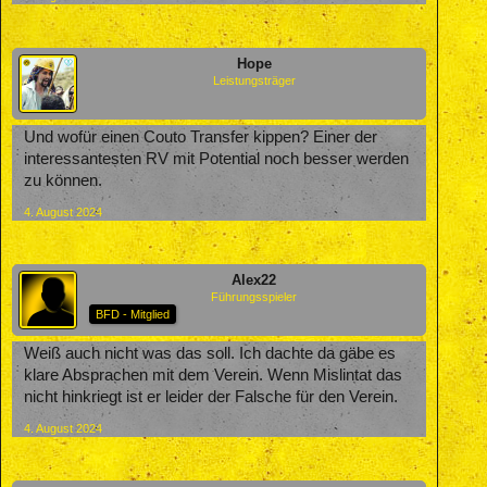
Hope
Leistungsträger
Und wofür einen Couto Transfer kippen? Einer der
interessantesten RV mit Potential noch besser werden
zu können.
4. August 2024
Alex22
Führungsspieler
BFD - Mitglied
Weiß auch nicht was das soll. Ich dachte da gäbe es
klare Absprachen mit dem Verein. Wenn Mislintat das
nicht hinkriegt ist er leider der Falsche für den Verein.
4. August 2024