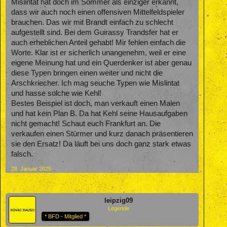
Mislintat hat doch im Sommer als einziger erkannt,
dass wir auch noch einen offensiven Mittelfeldspieler
brauchen. Das wir mit Brandt einfach zu schlecht
aufgestellt sind. Bei dem Guirassy Trandsfer hat er
auch erheblichen Anteil gehabt! Mir fehlen einfach die
Worte. Klar ist er sicherlich unangenehm, weil er eine
eigene Meinung hat und ein Querdenker ist aber genau
diese Typen bringen einen weiter und nicht die
Arschkriecher. Ich mag seuche Typen wie Mislintat
und hasse solche wie Kehl!
Bestes Beispiel ist doch, man verkauft einen Malen
und hat kein Plan B. Da hat Kehl seine Hausaufgaben
nicht gemacht! Schaut euch Frankfurt an. Die
verkaufen einen Stürmer und kurz danach präsentieren
sie den Ersatz! Da läuft bei uns doch ganz stark etwas
falsch.
28. Januar 2025
leipzig09
Legende
* BFD - Mitglied *