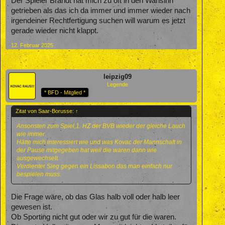
Der Spieler Brandt hat mich zu oft in den Wahsinn
getrieben als das ich da immer und immer wieder nach
irgendeiner Rechtfertigung suchen will warum es jetzt
gerade wieder nicht klappt.
12. Februar 2025
leipzig09
Legende
* BFD - Mitglied *
Zitat von Saar-Borusse:
↑
Ansonsten zum Spiel,1. HZ der BVB wieder der gleiche Lauch
wie immer.
Hätte mich interessiert wie und was Kovac der Mannschaft in
der Pause mitgegeben hat weil die waren dann wie
ausgewechselt.
Verdienter Sieg gegen ein Lissabon das man einfach nur
bespielen muss.
Die Frage wäre, ob das Glas halb voll oder halb leer
gewesen ist.
Ob Sporting nicht gut oder wir zu gut für die waren.