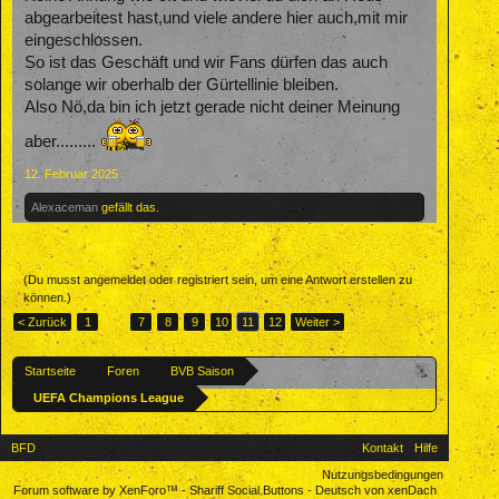
abgearbeitest hast,und viele andere hier auch,mit mir
eingeschlossen.
So ist das Geschäft und wir Fans dürfen das auch
solange wir oberhalb der Gürtellinie bleiben.
Also Nö,da bin ich jetzt gerade nicht deiner Meinung
aber.........
12. Februar 2025
Alexaceman
gefällt das.
(Du musst angemeldet oder registriert sein, um eine Antwort erstellen zu
können.)
< Zurück
1
←
7
8
9
10
11
12
Weiter >
Startseite
Foren
BVB Saison
UEFA Champions League
BFD
Kontakt
Hilfe
Nutzungsbedingungen
Forum software by XenForo™
-
Shariff Social Buttons
-
Deutsch von xenDach