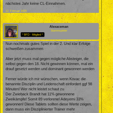
nächstes Jahr keine CL-Einnahmen.
12. Februar 2025
Alexaceman
Stammspieler
* BFD - Mitglied *
Nun nochmals gutes Spiel in der 2. Und klar Erfolge
schweißen zusammen
Aber jetzt muss mal gegen mögliche Absteiger, die
selbst gegen den 18. Nicht gewinnen können, mal ein
drauf gesetzt werden und dominant gewonnen werden
Ferner würde ich mir wünschen, wenn Kovac die
benannte Disziplin und Leidenschaft einfordert ggf 98
Minuten! Wer nicht leistet schaut zu
Der Zwieback Brandt hat 11% gewonnene
Zweikämpfe! Somit 89 verlorene! Adeyemi 33%
gewonnen! Diese Tablets sollten diese Werte zeigen,
dann muss ein Disziplinierter Trainer mehr