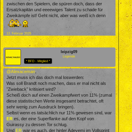
zwischen den Spielern, die spüren doch, dass der
Ersatzkapitän und eeeewiges Talent zu schade für
Zweikämpfe ist! Geht nicht, aber was weiß ich denn
12. Februar 2025
leipzig09
Legende
* BFD - Mitglied *
@Alexaceman
,
Jetzt muss ich das doch mal loswerden:
Was soll Brandt noch machen, dass er mal nicht als
"Zwieback" kritisiert wird?
Scheiß doch auf einen Zweikampfwert von 11% (zumal
diese statistischen Werte insgesamt betrachtet, oft
sehr wenig zum Ausdruck bringen).
Selbst wenn es tatsächlich nur 11% gewesen sind, war
ER
es, der eine Superflanke auf den Kopf von
Guirassy zu dessen Tor schlug.
Und
ER
war es auch, der hinter Adeyemi im Vollsprint