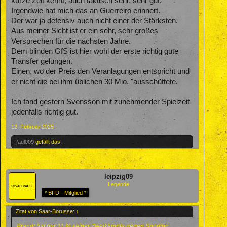
kurze Zeit kennt, auch taktisch sehr, sehr gut.
Irgendwie hat mich das an Guerreiro erinnert.
Der war ja defensiv auch nicht einer der Stärksten.
Aus meiner Sicht ist er ein sehr, sehr großes
Versprechen für die nächsten Jahre.
Dem blinden GfS ist hier wohl der erste richtig gute
Transfer gelungen.
Einen, wo der Preis den Veranlagungen entspricht und
er nicht die bei ihm üblichen 30 Mio. "ausschüttete.
Ich fand gestern Svensson mit zunehmender Spielzeit
jedenfalls richtig gut.
12. Februar 2025
Paul009
gefällt das.
leipzig09
Legende
* BFD - Mitglied *
Zitat von Saar-Borusse:
↑
Brandt hat nur 11 % seiner Zweikämpfe gegen Sporting