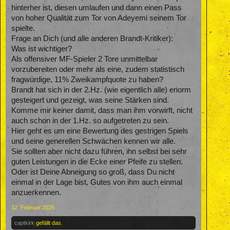
hinterher ist, diesen umlaufen und dann einen Pass
von hoher Qualität zum Tor von Adeyemi seinem Tor
spielte.
Frage an Dich (und alle anderen Brandt-Kritiker):
Was ist wichtiger?
Als offensiver MF-Spieler 2 Tore unmittelbar
vorzubereiten oder mehr als eine, zudem statistisch
fragwürdige, 11% Zweikampfquote zu haben?
Brandt hat sich in der 2.Hz. (wie eigentlich alle) enorm
gesteigert und gezeigt, was seine Stärken sind.
Komme mir keiner damit, dass man ihm vorwirft, nicht
auch schon in der 1.Hz. so aufgetreten zu sein.
Hier geht es um eine Bewertung des gestrigen Spiels
und seine generellen Schwächen kennen wir alle.
Sie sollten aber nicht dazu führen, ihn selbst bei sehr
guten Leistungen in die Ecke einer Pfeife zu stellen.
Oder ist Deine Abneigung so groß, dass Du nicht
einmal in der Lage bist, Gutes von ihm auch einmal
anzuerkennen.
12. Februar 2025
captkirk
gefällt das.