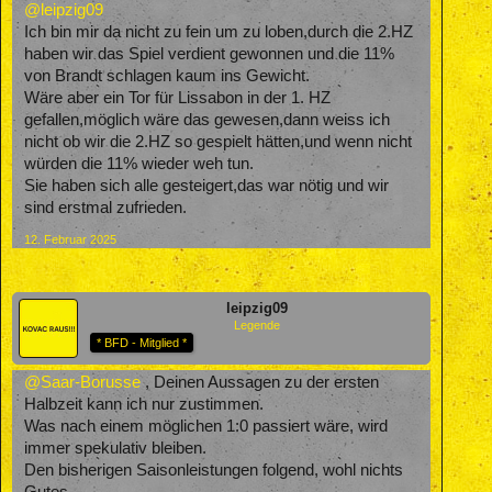
@leipzig09
Ich bin mir da nicht zu fein um zu loben,durch die 2.HZ
haben wir das Spiel verdient gewonnen und die 11%
von Brandt schlagen kaum ins Gewicht.
Wäre aber ein Tor für Lissabon in der 1. HZ
gefallen,möglich wäre das gewesen,dann weiss ich
nicht ob wir die 2.HZ so gespielt hätten,und wenn nicht
würden die 11% wieder weh tun.
Sie haben sich alle gesteigert,das war nötig und wir
sind erstmal zufrieden.
12. Februar 2025
leipzig09
Legende
* BFD - Mitglied *
@Saar-Borusse
, Deinen Aussagen zu der ersten
Halbzeit kann ich nur zustimmen.
Was nach einem möglichen 1:0 passiert wäre, wird
immer spekulativ bleiben.
Den bisherigen Saisonleistungen folgend, wohl nichts
Gutes.