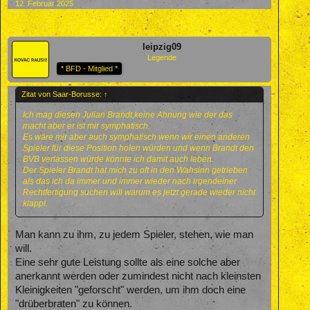
12. Februar 2025
leipzig09
Legende
* BFD - Mitglied *
Zitat von Saar-Borusse:
↑
Ich mag diesen Julian Brandt,keine Ahnung wie der das
macht aber er ist mir symphatisch.
Es wäre mir aber auch symphatisch wenn wir einen anderen
Spieler für diese Position holen würden und wenn Brandt den
BVB verlassen würde könnte ich damit auch leben.
Der Spieler Brandt hat mich zu oft in den Wahsinn getrieben
als das ich da immer und immer wieder nach irgendeiner
Rechtfertigung suchen will warum es jetzt gerade wieder nicht
klappt.
Man kann zu ihm, zu jedem Spieler, stehen, wie man
will.
Eine sehr gute Leistung sollte als eine solche aber
anerkannt werden oder zumindest nicht nach kleinsten
Kleinigkeiten "geforscht" werden, um ihm doch eine
"drüberbraten" zu können.