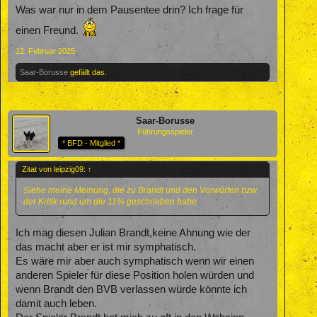
Was war nur in dem Pausentee drin? Ich frage für
einen Freund.
12. Februar 2025
Saar-Borusse
gefällt das.
Saar-Borusse
Führungsspieler
* BFD - Mitglied *
Zitat von leipzig09:
↑
Siehe meine Meinung, die zu Brandt und den Vorwürfen bzw.
der Kritik rund um die 11% geschrieben habe.
Ich mag diesen Julian Brandt,keine Ahnung wie der
das macht aber er ist mir symphatisch.
Es wäre mir aber auch symphatisch wenn wir einen
anderen Spieler für diese Position holen würden und
wenn Brandt den BVB verlassen würde könnte ich
damit auch leben.