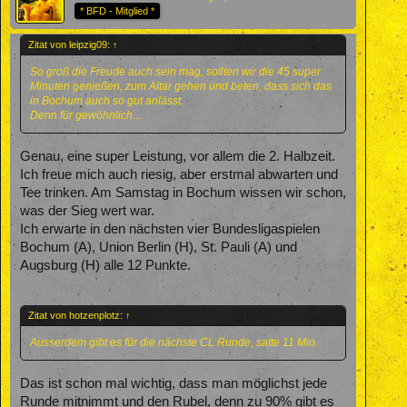
* BFD - Mitglied *
Zitat von leipzig09:
↑
So groß die Freude auch sein mag, sollten wir die 45 super
Minuten genießen, zum Altar gehen und beten, dass sich das
in Bochum auch so gut anlässt.
Denn für gewöhnlich....
Genau, eine super Leistung, vor allem die 2. Halbzeit.
Ich freue mich auch riesig, aber erstmal abwarten und
Tee trinken. Am Samstag in Bochum wissen wir schon,
was der Sieg wert war.
Ich erwarte in den nächsten vier Bundesligaspielen
Bochum (A), Union Berlin (H), St. Pauli (A) und
Augsburg (H) alle 12 Punkte.
Zitat von hotzenplotz:
↑
Ausserdem gibt es für die nächste CL Runde, satte 11 Mio.
Das ist schon mal wichtig, dass man möglichst jede
Runde mitnimmt und den Rubel, denn zu 90% gibt es