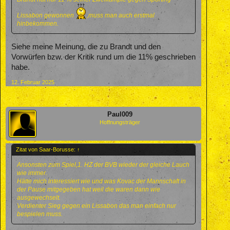
Lissabon gewonnen
,muss man auch erstmal
hinbekommen.
Siehe meine Meinung, die zu Brandt und den
Vorwürfen bzw. der Kritik rund um die 11% geschrieben
habe.
12. Februar 2025
Paul009
Hoffnungsträger
Zitat von Saar-Borusse:
↑
Ansonsten zum Spiel,1. HZ der BVB wieder der gleiche Lauch
wie immer.
Hätte mich interessiert wie und was Kovac der Mannschaft in
der Pause mitgegeben hat weil die waren dann wie
ausgewechselt.
Verdienter Sieg gegen ein Lissabon das man einfach nur
bespielen muss.