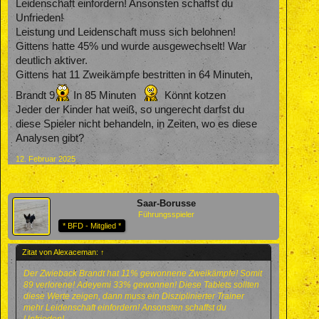
Leidenschaft einfordern! Ansonsten schaffst du
Unfrieden!
Leistung und Leidenschaft muss sich belohnen!
Gittens hatte 45% und wurde ausgewechselt! War
deutlich aktiver.
Gittens hat 11 Zweikämpfe bestritten in 64 Minuten,
Brandt 9
In 85 Minuten
Könnt kotzen
Jeder der Kinder hat weiß, so ungerecht darfst du
diese Spieler nicht behandeln, in Zeiten, wo es diese
Analysen gibt?
12. Februar 2025
Saar-Borusse
Führungsspieler
* BFD - Mitglied *
Zitat von Alexaceman:
↑
Der Zwieback Brandt hat 11% gewonnene Zweikämpfe! Somit
89 verlorene! Adeyemi 33% gewonnen! Diese Tablets sollten
diese Werte zeigen, dann muss ein Disziplinierter Trainer
mehr Leidenschaft einfordern! Ansonsten schaffst du
Unfrieden!