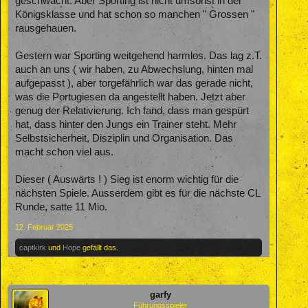
geschwächt. Aber Sporting ist nicht umsonst in der
Königsklasse und hat schon so manchen " Grossen "
rausgehauen.
Gestern war Sporting weitgehend harmlos. Das lag z.T.
auch an uns ( wir haben, zu Abwechslung, hinten mal
aufgepasst ), aber torgefährlich war das gerade nicht,
was die Portugiesen da angestellt haben. Jetzt aber
genug der Relativierung. Ich fand, dass man gespürt
hat, dass hinter den Jungs ein Trainer steht. Mehr
Selbstsicherheit, Disziplin und Organisation. Das
macht schon viel aus.
Dieser ( Auswärts ! ) Sieg ist enorm wichtig für die
nächsten Spiele. Ausserdem gibt es für die nächste CL
Runde, satte 11 Mio.
12. Februar 2025
captkirk
und
Hope
gefällt das.
garfy
Führungsspieler