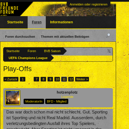
Anmelden oder registrieren
Startseite
Foren
Informationen
Foren durchsuchen
Themen mit aktuellen Beiträgen
Startseite
Foren
BVB Saison
UEFA Champions League
Play-Offs
< Zurück
1
←
7
8
9
10
11
12
Weiter >
hotzenplotz
Legende
ModeratorIn
BFD - Mitglied
Das war doch schon mal nicht schlecht. Gut. Sporting
ist Sporting und nicht Real Madrid. Ausserdem, durch
verletzungsbedingten Ausfall ihres Top Spielers,