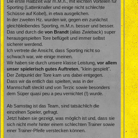
Die erste Halbzeit war m.M.n., mit leichten Vorteilen für
Sporting (Lattenknaller und einige nicht schlechte
Schüsse auf Kobel), in etwa ausgelichen.
In der zweiten Hz. wurden wir, gegen ein zunächst
gleichbleibendes Sporting, m.M.n. besser und besser.
Das und durch die
von Brandt
(alias Zwieback) super
herausgespielten Tore beflügelt und immer selbst
sicherer werdend.
Ich vertrete die Ansicht, dass Sporting nicht so
schwach war, wie einige meinen.
Wir haben sie durch unsere klasse Leistung,
vor allem
unser spielerisch
gutes Auftreten
, "klein gespielt".
Der Zeitpunkt der Tore kam uns dabei entgegen.
Dass wir da entlich das spielten, was in der
Mannschaft steckt und von Terzic sowie besonders
dem Süper quasi peu a peu vernichtet (!) wurde.
Ab Samstag ist das Team, sind tatsächlich die
einzelnen Spieler, gefragt.
Jetzt haben sie gezeigt, was möglich ist und, dass sie
sich nicht mehr hinter einem schlechten Trainer sowie
einer Trainer-Pfeife verstecken können.