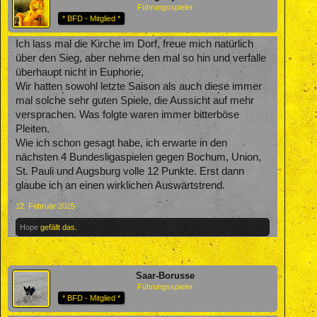
Führungsspieler
* BFD - Mitglied *
Ich lass mal die Kirche im Dorf, freue mich natürlich
über den Sieg, aber nehme den mal so hin und verfalle
überhaupt nicht in Euphorie,
Wir hatten sowohl letzte Saison als auch diese immer
mal solche sehr guten Spiele, die Aussicht auf mehr
versprachen. Was folgte waren immer bitterböse
Pleiten.
Wie ich schon gesagt habe, ich erwarte in den
nächsten 4 Bundesligaspielen gegen Bochum, Union,
St. Pauli und Augsburg volle 12 Punkte. Erst dann
glaube ich an einen wirklichen Auswärtstrend.
12. Februar 2025
Hope
gefällt das.
Saar-Borusse
Führungsspieler
* BFD - Mitglied *