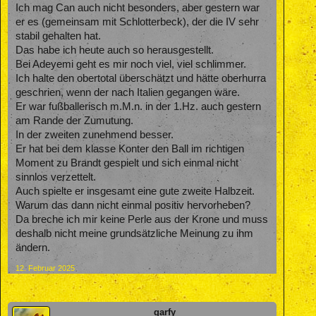
Ich mag Can auch nicht besonders, aber gestern war
er es (gemeinsam mit Schlotterbeck), der die IV sehr
stabil gehalten hat.
Das habe ich heute auch so herausgestellt.
Bei Adeyemi geht es mir noch viel, viel schlimmer.
Ich halte den obertotal überschätzt und hätte oberhurra
geschrien, wenn der nach Italien gegangen wäre.
Er war fußballerisch m.M.n. in der 1.Hz. auch gestern
am Rande der Zumutung.
In der zweiten zunehmend besser.
Er hat bei dem klasse Konter den Ball im richtigen
Moment zu Brandt gespielt und sich einmal nicht
sinnlos verzettelt.
Auch spielte er insgesamt eine gute zweite Halbzeit.
Warum das dann nicht einmal positiv hervorheben?
Da breche ich mir keine Perle aus der Krone und muss
deshalb nicht meine grundsätzliche Meinung zu ihm
ändern.
12. Februar 2025
garfy