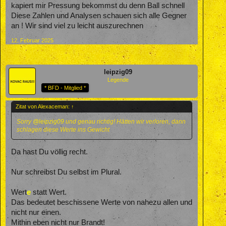
kapiert mir Pressung bekommst du denn Ball schnell
Diese Zahlen und Analysen schauen sich alle Gegner
an ! Wir sind viel zu leicht auszurechnen
12. Februar 2025
leipzig09
Legende
* BFD - Mitglied *
Zitat von Alexaceman:
↑
Sorry
@leipzig09
und genau richtig! Hätten wir verloren, dann
schlagen diese Werte ins Gewicht
Da hast Du völlig recht.
Nur schreibst Du selbst im Plural.
Wert
e
statt Wert.
Das bedeutet beschissene Werte von nahezu allen und
nicht nur einen.
Mithin eben nicht nur Brandt!