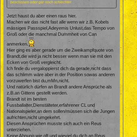
beschissen oder gar noch schlechter.
Jetzt haust du aber einen raus hier.
Machen wir das nicht fast alle wenn wir z.B. Kobels
mässiges Passspiel,Adeyemis Unlust,das Tempo von
Groß oder die manchmal Dummheit von Can
anmerken.
Hier ging es aber gerade um die Zweikampfquote von
Brandt,die wird ja nicht besser wenn man sie mit den
Ecken von Groß vergleicht.
Ich finde du vergaloppierst dich da gerade,nicht dass
das schlimm wäre aber in der Position sowas anderen
vorzuwerfen bist du,mMn,nicht.
Und natürlich dürfen an Brandt andere Ansprüche als
z.B.an Gittens gestellt werden.
Brandt ist im besten
Fussballalter,Dienstälteter,erfahrener CL und
Nationalspieler,an dem sollen/müssen sich die Jungen
aufrichten,nicht umgekehrt.
Diesen Ansprüchen musste sich auch ein Reus
unterziehen.
Keine Ahnung wie oft und wieviel du dich an Reus