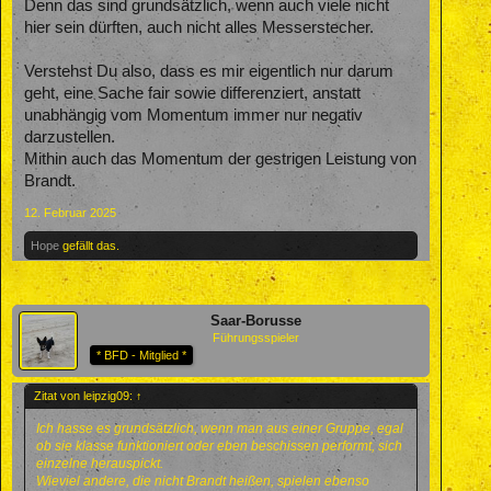
Denn das sind grundsätzlich, wenn auch viele nicht
hier sein dürften, auch nicht alles Messerstecher.
Verstehst Du also, dass es mir eigentlich nur darum
geht, eine Sache fair sowie differenziert, anstatt
unabhängig vom Momentum immer nur negativ
darzustellen.
Mithin auch das Momentum der gestrigen Leistung von
Brandt.
12. Februar 2025
Hope
gefällt das.
Saar-Borusse
Führungsspieler
* BFD - Mitglied *
Zitat von leipzig09:
↑
Ich hasse es grundsätzlich, wenn man aus einer Gruppe, egal
ob sie klasse funktioniert oder eben beschissen performt, sich
einzelne herauspickt.
Wieviel andere, die nicht Brandt heißen, spielen ebenso