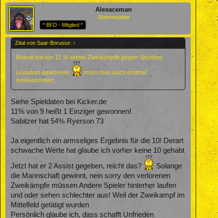
Alexaceman
Stammspieler
* BFD - Mitglied *
Zitat von Saar-Borusse:
↑
Brandt hat nur 11 % seiner Zweikämpfe gegen Sporting
Lissabon gewonnen
,muss man auch erstmal
hinbekommen.
Siehe Spieldaten bei Kicker.de
11% von 9 heißt 1 Einziger gewonnen!
Sabitzer hat 54% Ryerson 73
Ja eigentlich ein armseliges Ergebnis für die 10! Derart
schwache Werte hat glaube ich vorher keine 10 gehabt
Jetzt hat er 2 Assist gegeben, reicht das?
Solange
die Mannschaft gewinnt, nein sorry den verlorenen
Zweikämpfe müssen Andere Spieler hinterher laufen
und oder sehen schlechter aus! Weil der Zweikampf im
Mittelfeld getätigt wurden
Persönlich glaube ich, dass schafft Unfrieden