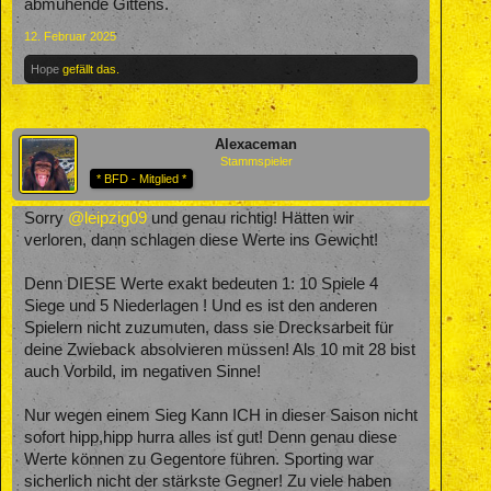
abmühende Gittens.
12. Februar 2025
Hope
gefällt das.
Alexaceman
Stammspieler
* BFD - Mitglied *
Sorry
@leipzig09
und genau richtig! Hätten wir
verloren, dann schlagen diese Werte ins Gewicht!
Denn DIESE Werte exakt bedeuten 1: 10 Spiele 4
Siege und 5 Niederlagen ! Und es ist den anderen
Spielern nicht zuzumuten, dass sie Drecksarbeit für
deine Zwieback absolvieren müssen! Als 10 mit 28 bist
auch Vorbild, im negativen Sinne!
Nur wegen einem Sieg Kann ICH in dieser Saison nicht
sofort hipp,hipp hurra alles ist gut! Denn genau diese
Werte können zu Gegentore führen. Sporting war
sicherlich nicht der stärkste Gegner! Zu viele haben