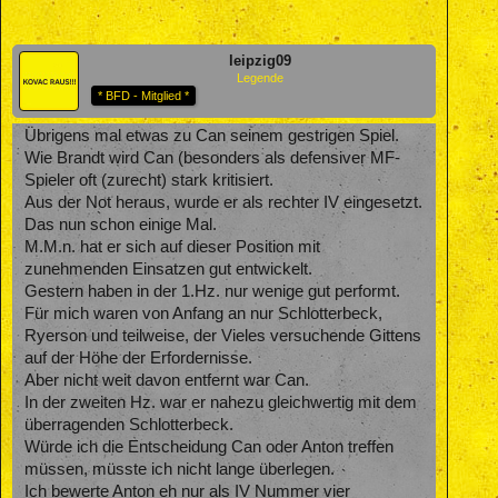
leipzig09
Legende
* BFD - Mitglied *
Übrigens mal etwas zu Can seinem gestrigen Spiel.
Wie Brandt wird Can (besonders als defensiver MF-
Spieler oft (zurecht) stark kritisiert.
Aus der Not heraus, wurde er als rechter IV eingesetzt.
Das nun schon einige Mal.
M.M.n. hat er sich auf dieser Position mit
zunehmenden Einsatzen gut entwickelt.
Gestern haben in der 1.Hz. nur wenige gut performt.
Für mich waren von Anfang an nur Schlotterbeck,
Ryerson und teilweise, der Vieles versuchende Gittens
auf der Höhe der Erfordernisse.
Aber nicht weit davon entfernt war Can.
In der zweiten Hz. war er nahezu gleichwertig mit dem
überragenden Schlotterbeck.
Würde ich die Entscheidung Can oder Anton treffen
müssen, müsste ich nicht lange überlegen.
Ich bewerte Anton eh nur als IV Nummer vier