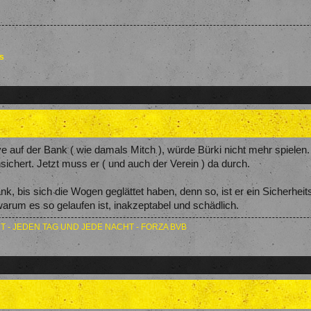
es
ive auf der Bank ( wie damals Mitch ), würde Bürki nicht mehr spielen
sichert. Jetzt muss er ( und auch der Verein ) da durch.
nk, bis sich die Wogen geglättet haben, denn so, ist er ein Sicherheits
l warum es so gelaufen ist, inakzeptabel und schädlich.
T - JEDEN TAG UND JEDE NACHT - FORZA BVB