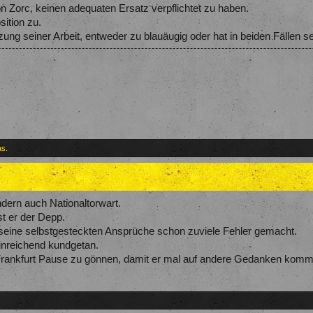
on Zorc, keinen adequaten Ersatz verpflichtet zu haben.
sition zu.
ätzung seiner Arbeit, entweder zu blauäugig oder hat in beiden Fällen
as.
ndern auch Nationaltorwart.
st er der Depp.
r seine selbstgesteckten Ansprüche schon zuviele Fehler gemacht.
inreichend kundgetan.
rankfurt Pause zu gönnen, damit er mal auf andere Gedanken komm