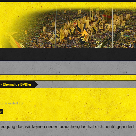
? - Ehemalige BVBler
wurde erstellt von
Forenteam
,
27. Juli 2017
.
 >
zeugung das wir keinen neuen brauchen,das hat sich heute geändert