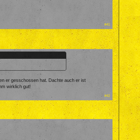
#41
den er gesschossen hat. Dachte auch er ist
hm wirklich gut!
#42