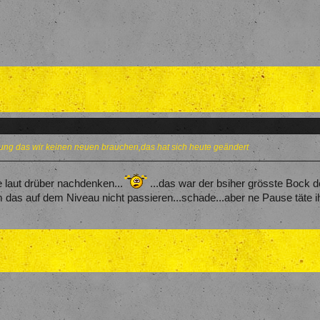
ung das wir keinen neuen brauchen,das hat sich heute geändert
 laut drüber nachdenken...
...das war der bsiher grösste Bock 
m das auf dem Niveau nicht passieren...schade...aber ne Pause täte i