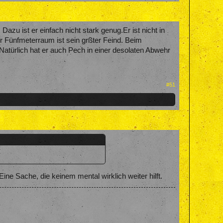
Dazu ist er einfach nicht stark genug.Er ist nicht in
r Fünfmeterraum ist sein grßter Feind. Beim
 Natürlich hat er auch Pech in einer desolaten Abwehr
#51
ne Sache, die keinem mental wirklich weiter hilft.