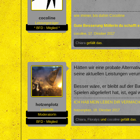
wie immer, bis dahin Cocoline
cocoline
Leistungsträger
Gute Besserung Möllerin du schafft 
* BFD - Mitglied *
cocoline
,
17. Oktober 2017
Chiara
gefällt das.
Hätten wir eine probate Alternat
seine aktuellen Leistungen verun
Besser wäre, er bleibt auf der Ba
Spielen abgeliefert hat, ist, ega
ICH HAB MEIN LEBEN DIR VERMACH
hotzenplotz
Legende
hotzenplotz
,
18. Oktober 2017
ModeratorIn
Chiara
,
Floralys
und
cocoline
gefällt das.
BFD - Mitglied