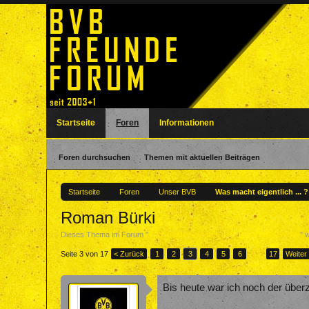
Startseite
Foren
Informationen
Foren durchsuchen
Themen mit aktuellen Beiträgen
Startseite
Foren
Unser BVB
Was macht eigentlich ... 
Roman Bürki
Dieses Thema im Forum "
Was macht eigentlich ... ? - Ehemalige BVBler
" 
Seite 3 von 17
< Zurück
1
2
3
4
5
6
→
17
Weiter
Bis heute war ich noch der über