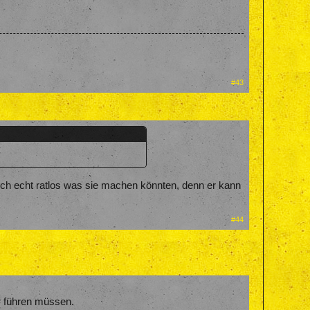
#43
auch echt ratlos was sie machen könnten, denn er kann
#44
r führen müssen.