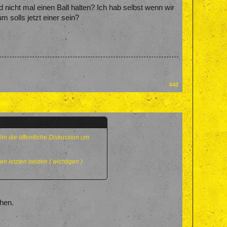
 nicht mal einen Ball halten? Ich hab selbst wenn wir
m solls jetzt einer sein?
#48
ihn die öffentliche Diskussion um
en letzten beiden ( wichtigen )
ehen.