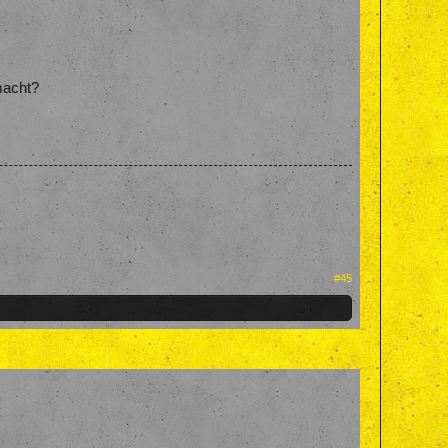
macht?
#45