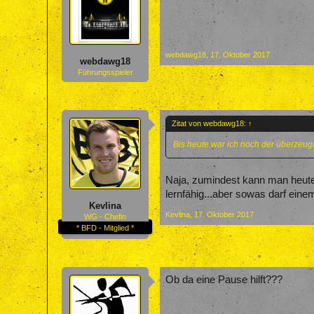
webdawg18
,
17. Oktober 2017
webdawg18
Führungsspieler
Zitat von webdawg18:
↑
Bis heute war ich noch der überzeug
Naja, zumindest kann man heute
lernfähig...aber sowas darf eine
Kevlina
Kevlina
,
17. Oktober 2017
WG - Chefin
* BFD - Mitglied *
Ob da eine Pause hilft???