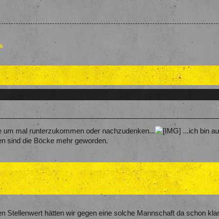
es
ele um mal runterzukommen oder nachzudenken...
...ich bin 
elen sind die Böcke mehr geworden.
en Stellenwert hätten wir gegen eine solche Mannschaft da schon kla