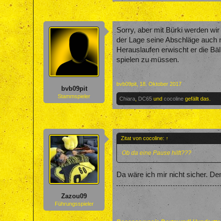
Sorry, aber mit Bürki werden wir 
der Lage seine Abschläge auch n
Herauslaufen erwischt er die Bäl
spielen zu müssen.
bvb09pit
,
18. Oktober 2017
bvb09pit
Stammspieler
Chiara
,
DC65
und
cocoline
gefällt das.
Zitat von cocoline:
↑
Ob da eine Pause hilft???
Da wäre ich mir nicht sicher. De
Zazou09
Führungsspieler