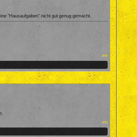
 seine "Hausaufgaben" nicht gut genug gemacht.
#49
t.
#50