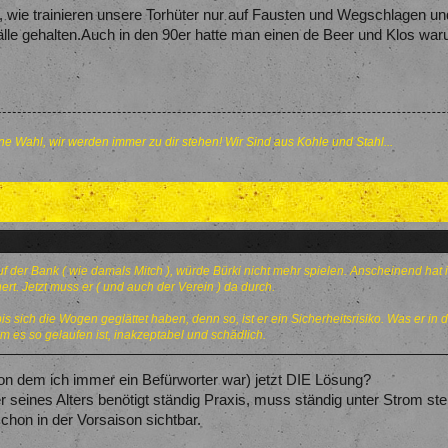
 wie trainieren unsere Torhüter nur auf Fausten und Wegschlagen und
Bälle gehalten.Auch in den 90er hatte man einen de Beer und Klos waru
e Wahl, wir werden immer zu dir stehen! Wir Sind aus Kohle und Stahl...
auf der Bank ( wie damals Mitch ), würde Bürki nicht mehr spielen. Anscheinend hat 
rt. Jetzt muss er ( und auch der Verein ) da durch.
is sich die Wogen geglättet haben, denn so, ist er ein Sicherheitsrisiko. Was er in d
rum es so gelaufen ist, inakzeptabel und schädlich.
von dem ich immer ein Befürworter war) jetzt DIE Lösung?
er seines Alters benötigt ständig Praxis, muss ständig unter Strom st
schon in der Vorsaison sichtbar.