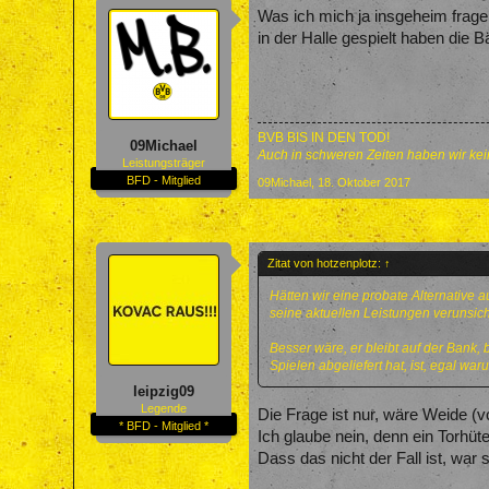
Was ich mich ja insgeheim frage,
in der Halle gespielt haben die 
BVB BIS IN DEN TOD!
09Michael
Auch in schweren Zeiten haben wir kein
Leistungsträger
BFD - Mitglied
09Michael
,
18. Oktober 2017
Zitat von hotzenplotz:
↑
Hätten wir eine probate Alternative 
seine aktuellen Leistungen verunsiche
Besser wäre, er bleibt auf der Bank, b
Spielen abgeliefert hat, ist, egal wa
leipzig09
Legende
Die Frage ist nur, wäre Weide (
* BFD - Mitglied *
Ich glaube nein, denn ein Torhüt
Dass das nicht der Fall ist, war 