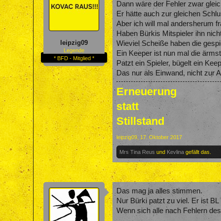
Dann wäre der Fehler zwar glei
Er hätte auch zur gleichen Schlu
Aber ich will mal andersherum f
Haben Bürkis Mitspieler ihn nic
leipzig09
Wieviel Scheiße haben die gesp
Legende
Ein Keeper ist nun mal die ärms
* BFD - Mitglied *
Patzt ein Spieler, bügelt ein Kee
Das nur als Einwand, nicht zur
Erneuerung
statt
Stillstand
leipzig09
,
17. Oktober 2017
Mrs Tina Reus
und
Kevlina
gefällt das.
Das mag ja alles stimmen.
Nur Bürki patzt zu viel. Er ist BL
Wenn sich alle nach Fehlern de