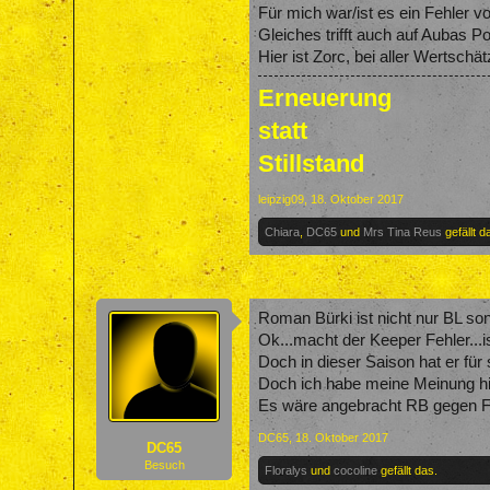
Für mich war/ist es ein Fehler v
Gleiches trifft auch auf Aubas Po
Hier ist Zorc, bei aller Wertsch
Erneuerung
statt
Stillstand
leipzig09
,
18. Oktober 2017
Chiara
,
DC65
und
Mrs Tina Reus
gefällt d
Roman Bürki ist nicht nur BL so
Ok...macht der Keeper Fehler...i
Doch in dieser Saison hat er fü
Doch ich habe meine Meinung h
Es wäre angebracht RB gegen F
DC65
,
18. Oktober 2017
DC65
Besuch
Floralys
und
cocoline
gefällt das.