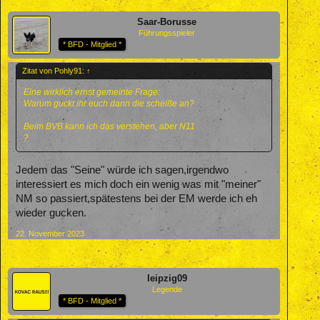
Saar-Borusse
Führungsspieler
* BFD - Mitglied *
Zitat von Pohly91:
↑
Eine wirklich ernst gemeinte Frage:
Warum guckt ihr euch dann die scheiße an?
Beim BVB kann ich das verstehen, aber N11
?
Jedem das "Seine" würde ich sagen,irgendwo
interessiert es mich doch ein wenig was mit "meiner"
NM so passiert,spätestens bei der EM werde ich eh
wieder gucken.
22. November 2023
leipzig09
Legende
* BFD - Mitglied *