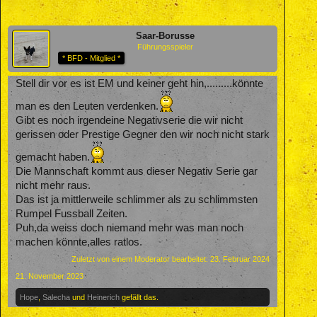
Saar-Borusse
Führungsspieler
* BFD - Mitglied *
Stell dir vor es ist EM und keiner geht hin,.........könnte
man es den Leuten verdenken.
Gibt es noch irgendeine Negativserie die wir nicht
gerissen oder Prestige Gegner den wir noch nicht stark
gemacht haben.
Die Mannschaft kommt aus dieser Negativ Serie gar
nicht mehr raus.
Das ist ja mittlerweile schlimmer als zu schlimmsten
Rumpel Fussball Zeiten.
Puh,da weiss doch niemand mehr was man noch
machen könnte,alles ratlos.
Zuletzt von einem Moderator bearbeitet:
23. Februar 2024
21. November 2023
Hope
,
Salecha
und
Heinerich
gefällt das.