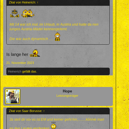
Zitat von Heinerich:
↑
Mit 14 war ich mal, im Urlaub, in Austria und hatte da nen
junges Austria-Mädel kennengelernt.
Die war auch dynamisch .....
Is lange her
21. November 2023
Heinerich
gefällt das.
Hope
Leistungsträger
Zitat von Saar-Borusse:
↑
Ja stell dir vor es ist EM und keiner geht hin,.........könnte man
es den Leuten verdenken.