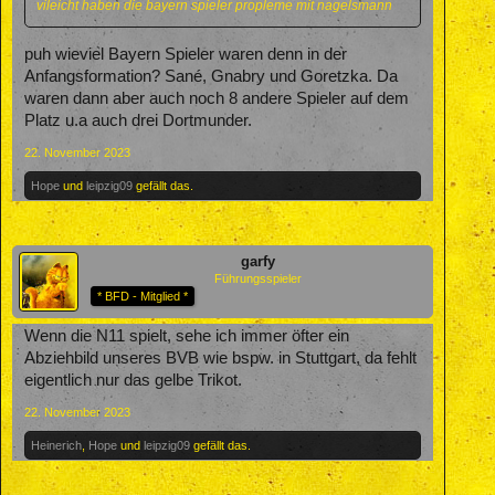
vileicht haben die bayern spieler propleme mit nagelsmann
puh wieviel Bayern Spieler waren denn in der
Anfangsformation? Sané, Gnabry und Goretzka. Da
waren dann aber auch noch 8 andere Spieler auf dem
Platz u.a auch drei Dortmunder.
22. November 2023
Hope
und
leipzig09
gefällt das.
garfy
Führungsspieler
* BFD - Mitglied *
Wenn die N11 spielt, sehe ich immer öfter ein
Abziehbild unseres BVB wie bspw. in Stuttgart, da fehlt
eigentlich nur das gelbe Trikot.
22. November 2023
Heinerich
,
Hope
und
leipzig09
gefällt das.