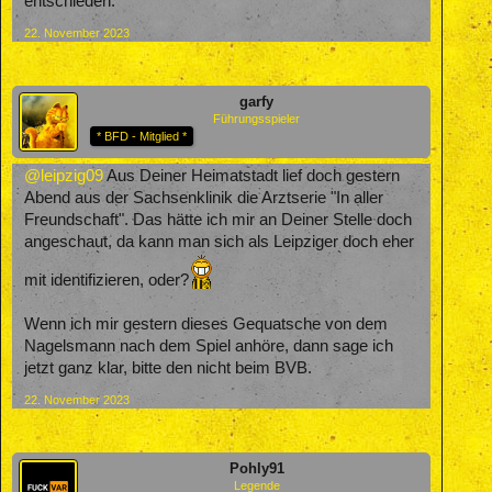
entschieden.
22. November 2023
garfy
Führungsspieler
* BFD - Mitglied *
@leipzig09
Aus Deiner Heimatstadt lief doch gestern
Abend aus der Sachsenklinik die Arztserie "In aller
Freundschaft". Das hätte ich mir an Deiner Stelle doch
angeschaut, da kann man sich als Leipziger doch eher
mit identifizieren, oder?
Wenn ich mir gestern dieses Gequatsche von dem
Nagelsmann nach dem Spiel anhöre, dann sage ich
jetzt ganz klar, bitte den nicht beim BVB.
22. November 2023
Pohly91
Legende