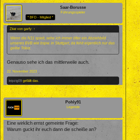
Saar-Borusse
Führungsspieler
* BFD - Mitglied *
Zitat von garfy:
↑
Wenn die N11 spielt, sehe ich immer öfter ein Abziehbild
unseres BVB wie bspw. in Stuttgart, da fehlt eigentlich nur das
gelbe Trikot.
Genauso sehe ich das mittlerweile auch.
22. November 2023
leipzig09
gefällt das.
Pohly91
Legende
Eine wirklich ernst gemeinte Frage:
Warum guckt ihr euch dann die scheiße an?