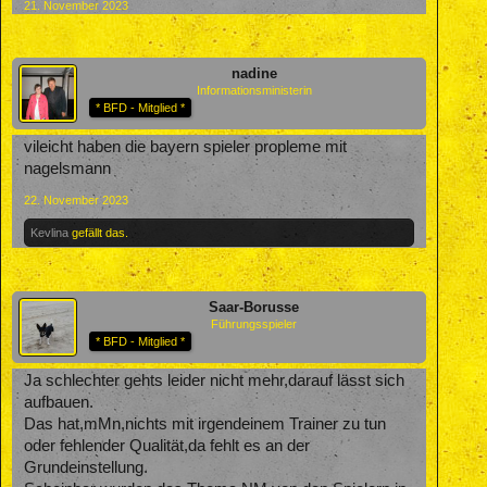
21. November 2023
nadine
Informationsministerin
* BFD - Mitglied *
vileicht haben die bayern spieler propleme mit
nagelsmann
22. November 2023
Kevlina
gefällt das.
Saar-Borusse
Führungsspieler
* BFD - Mitglied *
Ja schlechter gehts leider nicht mehr,darauf lässt sich
aufbauen.
Das hat,mMn,nichts mit irgendeinem Trainer zu tun
oder fehlender Qualität,da fehlt es an der
Grundeinstellung.