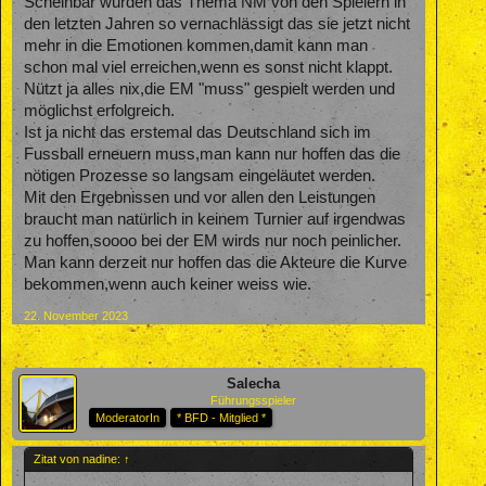
Scheinbar wurden das Thema NM von den Spielern in
den letzten Jahren so vernachlässigt das sie jetzt nicht
mehr in die Emotionen kommen,damit kann man
schon mal viel erreichen,wenn es sonst nicht klappt.
Nützt ja alles nix,die EM "muss" gespielt werden und
möglichst erfolgreich.
Ist ja nicht das erstemal das Deutschland sich im
Fussball erneuern muss,man kann nur hoffen das die
nötigen Prozesse so langsam eingeläutet werden.
Mit den Ergebnissen und vor allen den Leistungen
braucht man natürlich in keinem Turnier auf irgendwas
zu hoffen,soooo bei der EM wirds nur noch peinlicher.
Man kann derzeit nur hoffen das die Akteure die Kurve
bekommen,wenn auch keiner weiss wie.
22. November 2023
Salecha
Führungsspieler
ModeratorIn
* BFD - Mitglied *
Zitat von nadine:
↑