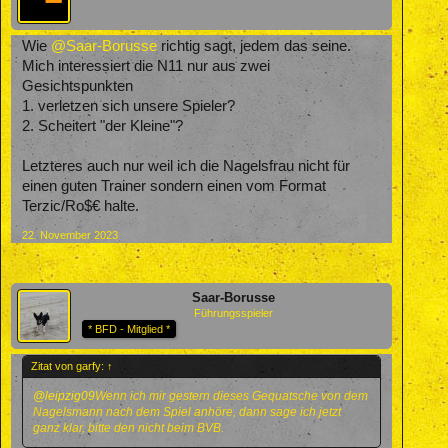
Wie
@Saar-Borusse
richtig sagt, jedem das seine.
Mich interessiert die N11 nur aus zwei
Gesichtspunkten
1. verletzen sich unsere Spieler?
2. Scheitert "der Kleine"?
Letzteres auch nur weil ich die Nagelsfrau nicht für
einen guten Trainer sondern einen vom Format
Terzic/Ro$€ halte.
22. November 2023
Saar-Borusse
Führungsspieler
* BFD - Mitglied *
Zitat von garfy:
↑
@leipzig09
Wenn ich mir gestern dieses Gequatsche von dem
Nagelsmann nach dem Spiel anhöre, dann sage ich jetzt
ganz klar, bitte den nicht beim BVB.