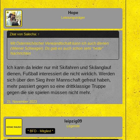
Hope
Leistungsträger
Zitat von Salecha:
↑
Mit Österreichischer Verwandtschaft kann ich auch dienen
(Wiener Schwager). Ds gab es auch schon sehr "nette"
Nachrichten
Ich kann da leider nur mit Skifahren und Skilanglauf
dienen. Fußball interessiert die nicht wirklich. Werden
sich über den Sieg ihrer Mannschaft gefreut haben,
mehr passiert gegen so eine drittklassige Truppe
gegen die sie spielen müssen nicht mehr.
21. November 2023
leipzig09
Legende
* BFD - Mitglied *