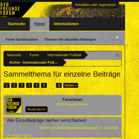
Anmelden oder registrieren
Startseite
Foren
Informationen
Foren durchsuchen
Themen mit aktuellen Beiträgen
Startseite
Foren
Internationaler Fußball
Archiv - Internationaler Fußball
Sammelthema für einzelne Beiträge
1
2
3
4
5
6
→
8
Weiter >
Forenteam
BVB Freunde Forum
ModeratorIn
Alle Einzelbeiträge hierher verschieben!
Zuletzt von einem Moderator bearbeitet:
3. Juni 2024
27. August 2023