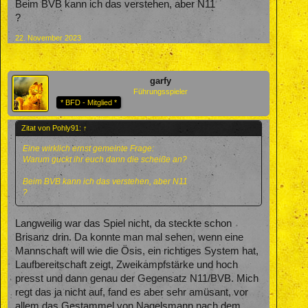
Beim BVB kann ich das verstehen, aber N11
?
22. November 2023
garfy
Führungsspieler
* BFD - Mitglied *
Zitat von Pohly91:
↑
Eine wirklich ernst gemeinte Frage:
Warum guckt ihr euch dann die scheiße an?
Beim BVB kann ich das verstehen, aber N11
?
Langweilig war das Spiel nicht, da steckte schon
Brisanz drin. Da konnte man mal sehen, wenn eine
Mannschaft will wie die Ösis, ein richtiges System hat,
Laufbereitschaft zeigt, Zweikampfstärke und hoch
presst und dann genau der Gegensatz N11/BVB. Mich
regt das ja nicht auf, fand es aber sehr amüsant, vor
allem das Gestammel von Nagelsmann nach dem