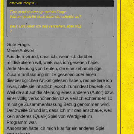
Zitat von Pohly91:
↑
Eine wirklich ernst gemeinte Frage:
Warum guckt ihr euch dann die scheiße an?
Beim BVB kann ich das verstehen, aber N11
?
Gute Frage.
Meine Antwort:
Aus dem Grund, dass ich, wenn ich darüber
mitdiskutieren will, weiß was ich gesehen habe.
Jede Meinung von Leuten, die eine zehnminütige
Zusammrnfassung im TV gesehen oder einen
diesbezüglichen Artikel gelesen haben, respektiere ich
zwar, halte sie inhaltlich jedoch zumindest bedenklich.
Weil da auf auf die Meinung eines anderen (Autor) bzw.
einer völlig verschönenden bzw. verschlechternden 10
minütige Zusammenfassung Bezug genommen wird.
Der zweite Grund ist, dass ich mir das anschaue, weil
kein anderes (Quali-)Spiel von Wertigkeit im
Programm war.
Ansonsten hätte ich mich klar für ein anderes Spiel