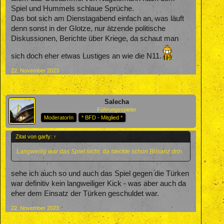
Spiel und Hummels schlaue Sprüche.
Das bot sich am Dienstagabend einfach an, was läuft
denn sonst in der Glotze, nur ätzende politische
Diskussionen, Berichte über Kriege, da schaut man
sich doch eher etwas Lustiges an wie die N11.
22. November 2023
Salecha
Führungsspieler
ModeratorIn
* BFD - Mitglied *
Zitat von garfy:
↑
Langweilig war das Spiel nicht, da steckte schon Brisanz drin.
sehe ich auch so und auch das Spiel gegen die Türken
war definitiv kein langweiliger Kick - was aber auch da
eher dem Einsatz der Türken geschuldet war.
22. November 2023