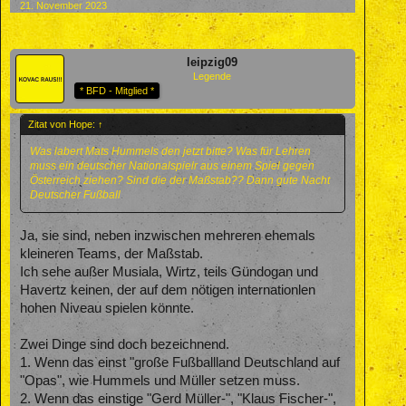
21. November 2023
leipzig09
Legende
* BFD - Mitglied *
Zitat von Hope:
↑
Was labert Mats Hummels den jetzt bitte? Was für Lehren
muss ein deutscher Nationalspielr aus einem Spiel gegen
Österreich ziehen? Sind die der Maßstab?? Dann gute Nacht
Deutscher Fußball
Ja, sie sind, neben inzwischen mehreren ehemals
kleineren Teams, der Maßstab.
Ich sehe außer Musiala, Wirtz, teils Gündogan und
Havertz keinen, der auf dem nötigen internationlen
hohen Niveau spielen könnte.
Zwei Dinge sind doch bezeichnend.
1. Wenn das einst "große Fußballland Deutschland auf
"Opas", wie Hummels und Müller setzen muss.
2. Wenn das einstige "Gerd Müller-", "Klaus Fischer-",