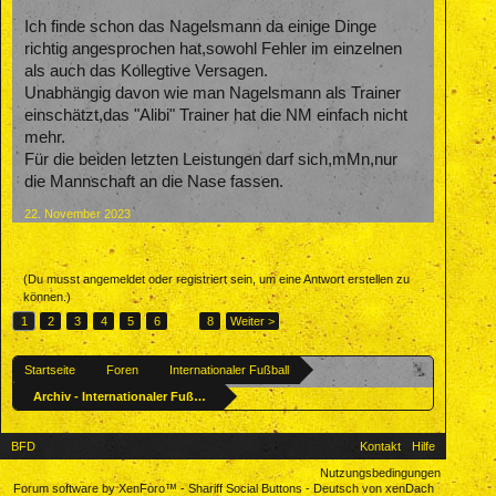
Ich finde schon das Nagelsmann da einige Dinge
richtig angesprochen hat,sowohl Fehler im einzelnen
als auch das Kollegtive Versagen.
Unabhängig davon wie man Nagelsmann als Trainer
einschätzt,das "Alibi" Trainer hat die NM einfach nicht
mehr.
Für die beiden letzten Leistungen darf sich,mMn,nur
die Mannschaft an die Nase fassen.
22. November 2023
(Du musst angemeldet oder registriert sein, um eine Antwort erstellen zu
können.)
1
2
3
4
5
6
→
8
Weiter >
Startseite
Foren
Internationaler Fußball
Archiv - Internationaler Fußball
BFD
Kontakt
Hilfe
Nutzungsbedingungen
Forum software by XenForo™
-
Shariff Social Buttons
-
Deutsch von xenDach