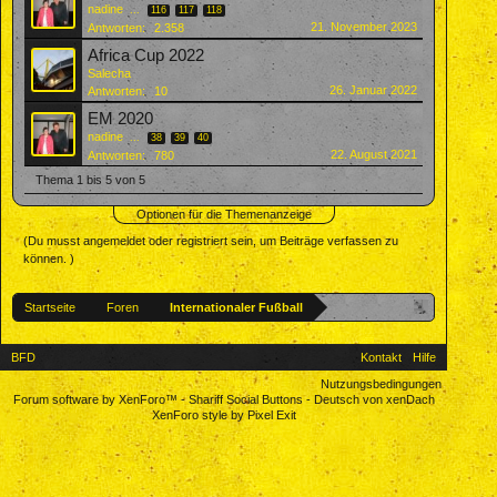
nadine
...
116
117
118
21. November 2023
Antworten:
2.358
Africa Cup 2022
Salecha
26. Januar 2022
Antworten:
10
EM 2020
nadine
...
38
39
40
22. August 2021
Antworten:
780
Thema 1 bis 5 von 5
Optionen für die Themenanzeige
(Du musst angemeldet oder registriert sein, um Beiträge verfassen zu
können. )
Startseite
Foren
Internationaler Fußball
BFD
Kontakt
Hilfe
Nutzungsbedingungen
Forum software by XenForo™
-
Shariff Social Buttons
-
Deutsch von xenDach
XenForo style by Pixel Exit