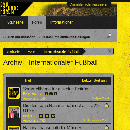
Anmelden oder registrieren
Startseite
Foren
Informationen
Foren durchsuchen
Themen mit aktuellen Beiträgen
Startseite
Foren
Internationaler Fußball
Archiv - Internationaler Fußball
Titel
Letzter Beitrag ↓
Sammelthema für einzelne Beiträge
Forenteam
...
6
7
8
19. April 2024
Antworten:
140
Die deutsche Nationalmannschaft - U21,
U19 etc.
nadine
...
37
38
39
3. Dezember 2023
Antworten:
766
Nationalmanschaft der Männer