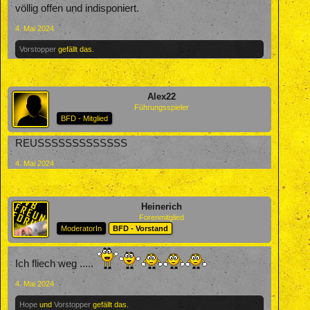
völlig offen und indisponiert.
4. Mai 2024
Vorstopper
gefällt das.
Alex22
Führungsspieler
BFD - Mitglied
REUSSSSSSSSSSSSS
4. Mai 2024
Heinerich
Forenmitglied
ModeratorIn
BFD - Vorstand
Ich fliech weg .....
4. Mai 2024
Hope
und
Vorstopper
gefällt das.