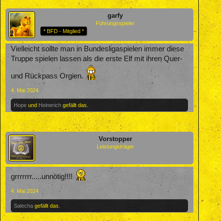
garfy
Führungsspieler
* BFD - Mitglied *
Vielleicht sollte man in Bundesligaspielen immer diese
Truppe spielen lassen als die erste Elf mit ihren Quer-
und Rückpass Orgien.
4. Mai 2024
Hope
und
Heinerich
gefällt das.
Vorstopper
Leistungsträger
grrrrrrr.....unnötig!!!!
4. Mai 2024
Salecha
gefällt das.