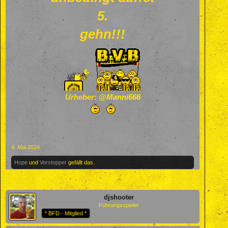
5.
gehn!!!
Urheber:
@Manni666
4. Mai 2024
Hope
und
Vorstopper
gefällt das.
djshooter
Führungsspieler
* BFD - Mitglied *