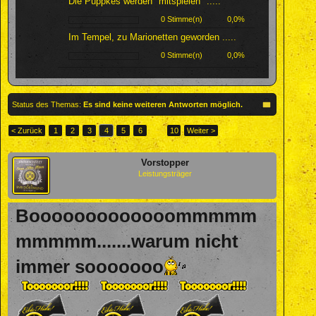
Die Püppkes werden "mitspielen" .....
0 Stimme(n)
0,0%
Im Tempel, zu Marionetten geworden .....
0 Stimme(n)
0,0%
Status des Themas:
Es sind keine weiteren Antworten möglich.
< Zurück
1
2
3
4
5
6
→
10
Weiter >
Vorstopper
Leistungsträger
Booooooooooooommmmm
mmmmm.......warum nicht
immer sooooooo