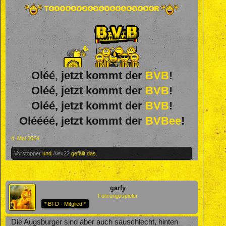
Oléé, jetzt kommt der
BVB
!
Oléé, jetzt kommt der
BVB
!
Oléé, jetzt kommt der
BVB
!
Oléééé, jetzt kommt der
BVBee
!
4. Mai 2024
Vorstopper
und
Alex22
gefällt das.
garfy
Führungsspieler
* BFD - Mitglied *
Die Augsburger sind aber auch sauschlecht, hinten