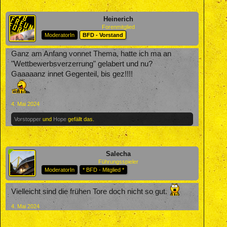
Heinerich
Forenmitglied
ModeratorIn
BFD - Vorstand
Ganz am Anfang vonnet Thema, hatte ich ma an
"Wettbewerbsverzerrung" gelabert und nu?
Gaaaaanz innet Gegenteil, bis gez!!!!
4. Mai 2024
Vorstopper
und
Hope
gefällt das.
Salecha
Führungsspieler
ModeratorIn
* BFD - Mitglied *
Vielleicht sind die frühen Tore doch nicht so gut.
4. Mai 2024