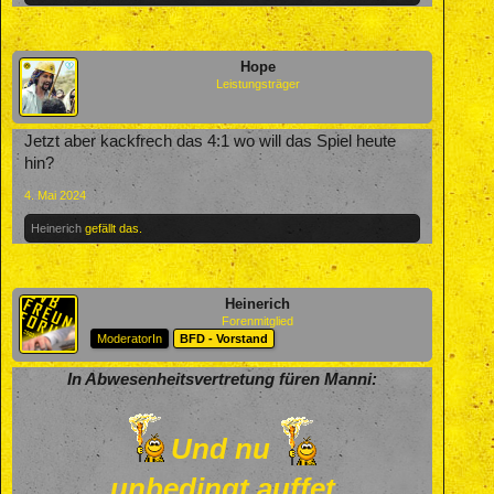
Hope
Leistungsträger
Jetzt aber kackfrech das 4:1 wo will das Spiel heute
hin?
4. Mai 2024
Heinerich
gefällt das.
Heinerich
Forenmitglied
ModeratorIn
BFD - Vorstand
In Abwesenheitsvertretung füren Manni:
Und nu
unbedingt auffet