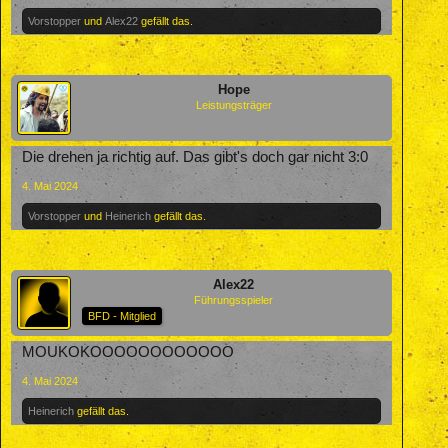
Vorstopper
und
Alex22
gefällt das.
Hope
Leistungsträger
Die drehen ja richtig auf. Das gibt's doch gar nicht 3:0
4. Mai 2024
Vorstopper
und
Heinerich
gefällt das.
Alex22
Führungsspieler
BFD - Mitglied
MOUKOKOOOOOOOOOOOO
4. Mai 2024
Heinerich
gefällt das.