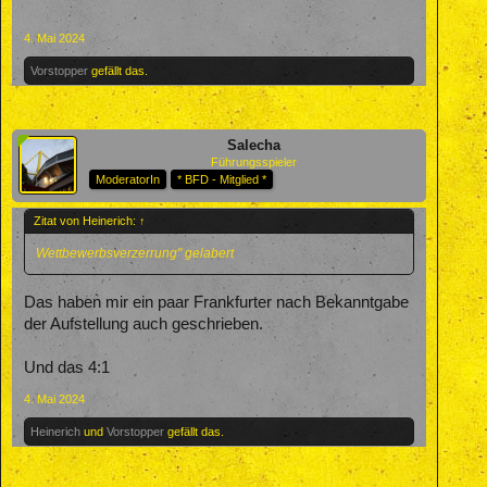
4. Mai 2024
Vorstopper
gefällt das.
Salecha
Führungsspieler
ModeratorIn
* BFD - Mitglied *
Zitat von Heinerich:
↑
Wettbewerbsverzerrung" gelabert
Das haben mir ein paar Frankfurter nach Bekanntgabe
der Aufstellung auch geschrieben.
Und das 4:1
4. Mai 2024
Heinerich
und
Vorstopper
gefällt das.