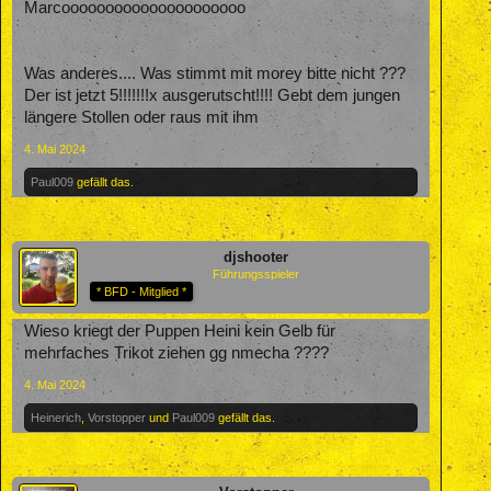
Marcooooooooooooooooooooo
Was anderes.... Was stimmt mit morey bitte nicht ???
Der ist jetzt 5!!!!!!!x ausgerutscht!!!! Gebt dem jungen
längere Stollen oder raus mit ihm
4. Mai 2024
Paul009
gefällt das.
djshooter
Führungsspieler
* BFD - Mitglied *
Wieso kriegt der Puppen Heini kein Gelb für
mehrfaches Trikot ziehen gg nmecha ????
4. Mai 2024
Heinerich
,
Vorstopper
und
Paul009
gefällt das.