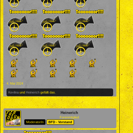
4. Mai 2024
Kevlina
und
Heinerich
gefällt das.
Heinerich
Forenmitglied
ModeratorIn
BFD - Vorstand