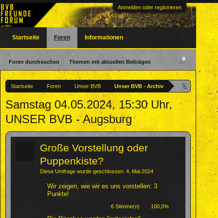
Anmelden oder registrieren
Startseite
Foren
Informationen
Foren durchsuchen
Themen mit aktuellen Beiträgen
Startseite
Foren
Unser BVB
Unser BVB - Archiv
Samstag 04.05.2024, 15:30 Uhr,
UNSER BVB - Augsburg
?
Große Vorstellung oder
Puppenkiste?
Diese Umfrage wurde geschlossen: 4. Mai 2024
Wir zeigen, wie wir es uns vorstellen: 3
Punkte!
6 Stimme(n)
100,0%