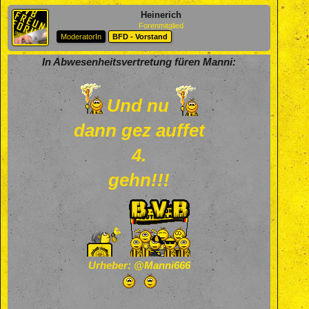
Heinerich
Forenmitglied
ModeratorIn
BFD - Vorstand
In Abwesenheitsvertretung füren Manni:
Und nu
dann gez auffet
4.
gehn!!!
Urheber:
@Manni666