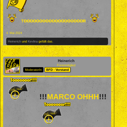
4. Mai 2024
Heinerich
und
Kevlina
gefällt das.
Heinerich
Forenmitglied
ModeratorIn
BFD - Vorstand
!!!
MARCO OHHH
!!!