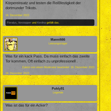
Körpereinsatz und testen die Reißfestigkeit der
dortmunder Trikots.
16. Dezember 2023
Floralys
,
Vorstopper
und
Kevlina
gefällt das.
Manni666
Leistungsträger
Was für ein kack Pass. Da muss einfach das zweite
Tor kommen. Oft einfach zu unprofessionell .
Zuletzt von einem Moderator bearbeitet:
16. Dezember 2023
16. Dezember 2023
Pohly91
Legende
Was ist das für ein Acker?