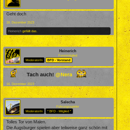
Geht doch
16. Dezember 2023
Heinerich
gefällt das.
Heinerich
Forenmitglied
ModeratorIn
BFD - Vorstand
Tach auch!
@Nera
16. Dezember 2023
Salecha
Führungsspieler
ModeratorIn
* BFD - Mitglied *
Tolles Tor von Malen.
Die Augsburger spielen aber teilweise ganz schön mit