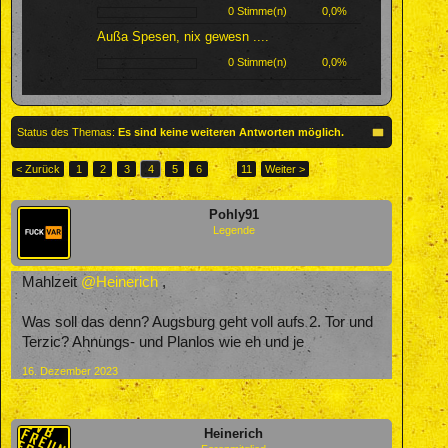
0 Stimme(n)
0,0%
Außa Spesen, nix gewesn ....
0 Stimme(n)
0,0%
Status des Themas:
Es sind keine weiteren Antworten möglich.
< Zurück
1
2
3
4
5
6
→
11
Weiter >
Pohly91
Legende
Mahlzeit
@Heinerich
,
Was soll das denn? Augsburg geht voll aufs 2. Tor und
Terzic? Ahnungs- und Planlos wie eh und je
16. Dezember 2023
Heinerich