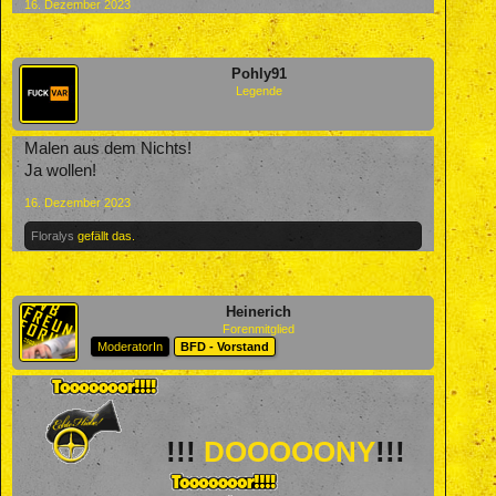
16. Dezember 2023
Pohly91
Legende
Malen aus dem Nichts!
Ja wollen!
16. Dezember 2023
Floralys
gefällt das.
Heinerich
Forenmitglied
ModeratorIn
BFD - Vorstand
!!!
DOOOOONY
!!!