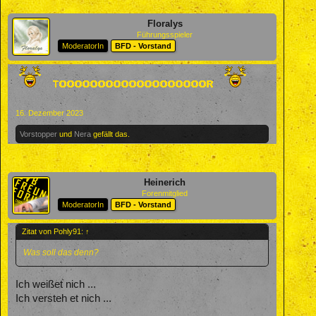
Floralys
Führungsspieler
ModeratorIn
BFD - Vorstand
16. Dezember 2023
Vorstopper
und
Nera
gefällt das.
Heinerich
Forenmitglied
ModeratorIn
BFD - Vorstand
Zitat von Pohly91:
↑
Was soll das denn?
Ich weißet nich ...
Ich versteh et nich ...