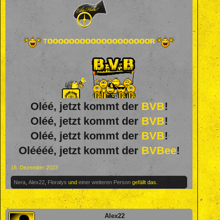
Oléé, jetzt kommt der
BVB
!
Oléé, jetzt kommt der
BVB
!
Oléé, jetzt kommt der
BVB
!
Oléééé, jetzt kommt der
BVBee
!
16. Dezember 2023
Nera
,
Alex22
,
Floralys
und
einer weiteren Person
gefällt das.
Alex22