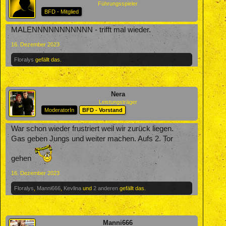
Führungsspieler
BFD - Mitglied
MALENNNNNNNNNNN - trifft mal wieder.
16. Dezember 2023
Floralys
gefällt das.
Nera
Leistungsträger
ModeratorIn
BFD - Vorstand
War schon wieder frustriert weil wir zurück liegen.
Gas geben Jungs und weiter machen. Aufs 2. Tor
gehen
16. Dezember 2023
Floralys
,
Manni666
,
Kevlina
und
2 anderen
gefällt das.
Manni666