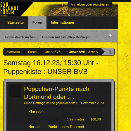
Anmelden oder registrieren
Startseite
Foren
Informationen
Foren durchsuchen
Themen mit aktuellen Beiträgen
Startseite
Foren
Unser BVB
Unser BVB - Archiv
Samstag 16.12.23, 15:30 Uhr -
Puppenkiste : UNSER BVB
?
Püppchen-Punkte nach
Dortmund oder ....
Diese Umfrage wurde geschlossen: 16. Dezember 2023
Klar doch!
6 Stimme(n)
100,0%
Nur ein .... Punkt, innen Ruhrpott