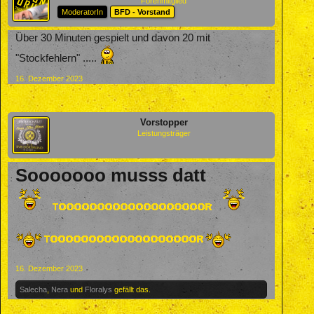
Forenmitglied
ModeratorIn
BFD - Vorstand
Über 30 Minuten gespielt und davon 20 mit
"Stockfehlern" .....
16. Dezember 2023
Vorstopper
Leistungsträger
Sooooooo musss datt
16. Dezember 2023
Salecha
,
Nera
und
Floralys
gefällt das.