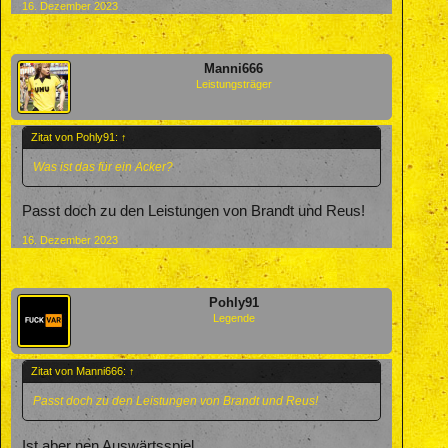
16. Dezember 2023
Manni666
Leistungsträger
Zitat von Pohly91:
↑
Was ist das für ein Acker?
Passt doch zu den Leistungen von Brandt und Reus!
16. Dezember 2023
Pohly91
Legende
Zitat von Manni666:
↑
Passt doch zu den Leistungen von Brandt und Reus!
Ist aber nen Auswärtsspiel