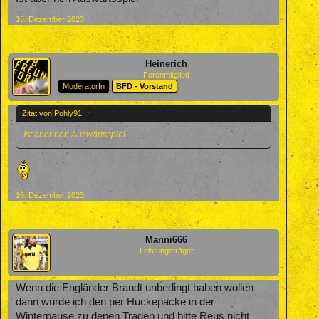
16. Dezember 2023
Heinerich
Forenmitglied
ModeratorIn
BFD - Vorstand
Zitat von Pohly91:
↑
Ist aber nen Auswärtsspiel
16. Dezember 2023
Manni666
Leistungsträger
Wenn die Engländer Brandt unbedingt haben wollen
dann würde ich den per Huckepacke in der
Winterpause zu denen Tragen und bitte Reus nicht