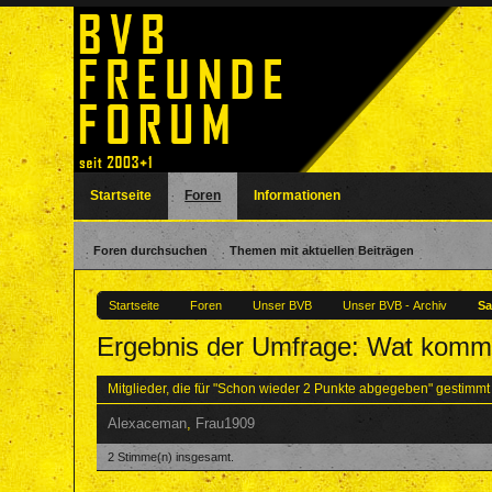
Startseite
Foren
Informationen
Foren durchsuchen
Themen mit aktuellen Beiträgen
Startseite
Foren
Unser BVB
Unser BVB - Archiv
Sa
Ergebnis der Umfrage: Wat kommt
Mitglieder, die für "Schon wieder 2 Punkte abgegeben" gestimm
Alexaceman
Frau1909
2 Stimme(n) insgesamt.