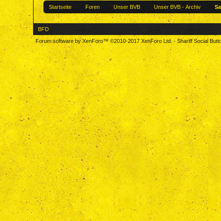
Startseite
Foren
Unser BVB
Unser BVB - Archiv
Sa
BFD
Forum software by XenForo™
©2010-2017 XenForo Ltd.
-
Shariff Social But