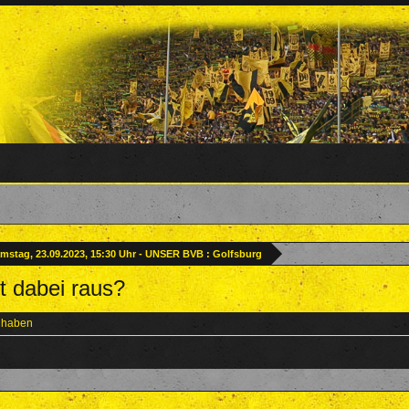
mstag, 23.09.2023, 15:30 Uhr - UNSER BVB : Golfsburg
 dabei raus?
t haben