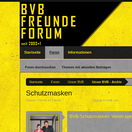
Startseite
Foren
Informationen
Foren durchsuchen
Themen mit aktuellen Beiträgen
Startseite
Foren
Unser BVB
Unser BVB - Archiv
Schutzmasken
Dieses Thema im Forum "
Unser BVB - Archiv
" wurde erstellt von
nadine
,
BVB-Schutzmasken: Verein spend