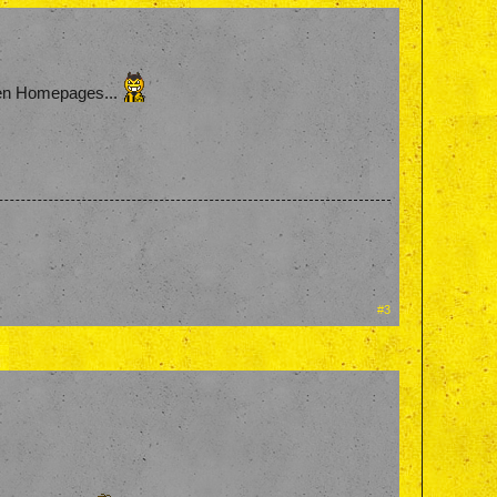
eten Homepages...
#3