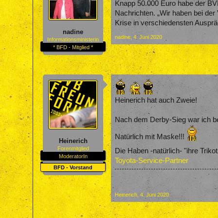
Knapp 50.000 Euro habe der BVB
Nachrichten. „Wir haben bei der
Krise in verschiedensten Auspr
nadine
nadine
,
4. Juni 2020
Informationsministerin
* BFD - Mitglied *
Heinerich hat auch Zweie!
Nach dem Derby-Sieg war ich be
Natürlich mit Maske!!!
Heinerich
Forenmitglied
Die Haben -natürlich- "ihre Trikot
ModeratorIn
Toyota-Service-Partner
BFD - Vorstand
Heinerich
,
4. Juni 2020