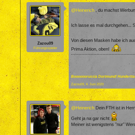
@Heinerich
, du machst Werbu
Ich lasse es mal durchgehen... 
Von diesen Masken habe ich auch
Zazou09
Führungsspieler
Prima Aktion, oben!
Boooooorussia Dortmund! Hunderttau
Zazou09
,
4. Juni 2020
@Heinerich
Dein FTH ist in He
Geht ja na gar nicht
Meiner ist wenigstens "nur" Wer