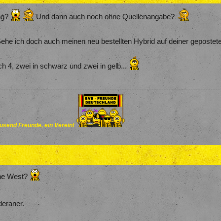
ng?
Und dann auch noch ohne Quellenangabe?
Sehe ich doch auch meinen neu bestellten Hybrid auf deiner gepost
 4, zwei in schwarz und zwei in gelb...
send Freunde, ein Verein!
rne West?
deraner.