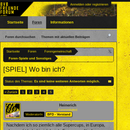
Anmelden oder registrieren
Startseite
Foren
Informationen
Foren durchsuchen
Themen mit aktuellen Beiträgen
Startseite
Foren
Forengemeinschaft
Foren-Spiele und Sonstiges
[SPIEL] Wo bin ich?
Status des Themas:
Es sind keine weiteren Antworten möglich.
< Zurück
1
2
3
4
5
Heinerich
Forenmitglied
ModeratorIn
BFD - Vorstand
Nachdem ich so ziemlich alle Supercups, in Europa,