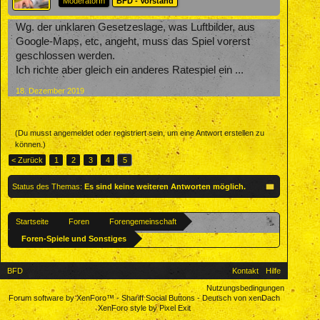
ModeratorIn
BFD - Vorstand
Wg. der unklaren Gesetzeslage, was Luftbilder, aus
Google-Maps, etc, angeht, muss das Spiel vorerst
geschlossen werden.
Ich richte aber gleich ein anderes Ratespiel ein ...
18. Dezember 2019
(Du musst angemeldet oder registriert sein, um eine Antwort erstellen zu
können.)
< Zurück
1
2
3
4
5
Status des Themas:
Es sind keine weiteren Antworten möglich.
Startseite
Foren
Forengemeinschaft
Foren-Spiele und Sonstiges
BFD
Kontakt
Hilfe
Nutzungsbedingungen
Forum software by XenForo™
-
Shariff Social Buttons
-
Deutsch von xenDach
XenForo style by Pixel Exit