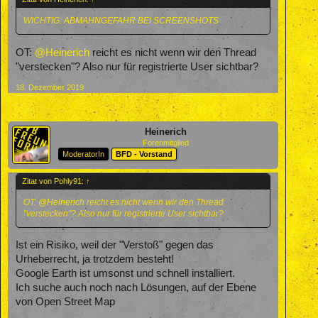
WICHTIG:
ABMAHNGEFAHR BEI SCREENSHOTS
OT:
@Heinerich
reicht es nicht wenn wir den Thread
"verstecken"? Also nur für registrierte User sichtbar?
18. Dezember 2019
Heinerich
Forenmitglied
ModeratorIn
BFD - Vorstand
Zitat von Pohly91:
↑
OT:
@Heinerich
reicht es nicht wenn wir den Thread
"verstecken"? Also nur für registrierte User sichtbar?
Ist ein Risiko, weil der "Verstoß" gegen das
Urheberrecht, ja trotzdem besteht!
Google Earth ist umsonst und schnell installiert.
Ich suche auch noch nach Lösungen, auf der Ebene
von Open Street Map