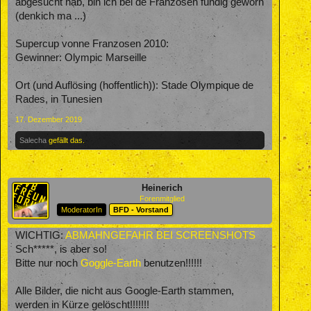
abgesucht hab, bin ich bei de Franzosen fündig geworn
(denkich ma ...)
Supercup vonne Franzosen 2010:
Gewinner: Olympic Marseille
Ort (und Auflösing (hoffentlich)): Stade Olympique de
Rades, in Tunesien
17. Dezember 2019
Salecha
gefällt das.
Heinerich
Forenmitglied
ModeratorIn
BFD - Vorstand
WICHTIG:
ABMAHNGEFAHR BEI SCREENSHOTS
Sch*****, is aber so!
Bitte nur noch
Goggle-Earth
benutzen!!!!!!
Alle Bilder, die nicht aus Google-Earth stammen,
werden in Kürze gelöscht!!!!!!!