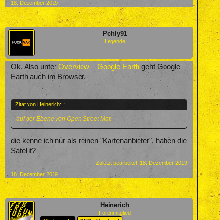
18. Dezember 2019
Pohly91
Legende
Ok. Also unter
Overview – Google Earth
geht Google
Earth auch im Browser.
Zitat von Heinerich:
↑
auf der Ebene von Open Street Map
die kenne ich nur als reinen "Kartenanbieter", haben die
Satellit?
Zuletzt bearbeitet:
18. Dezember 2019
18. Dezember 2019
Heinerich
Forenmitglied