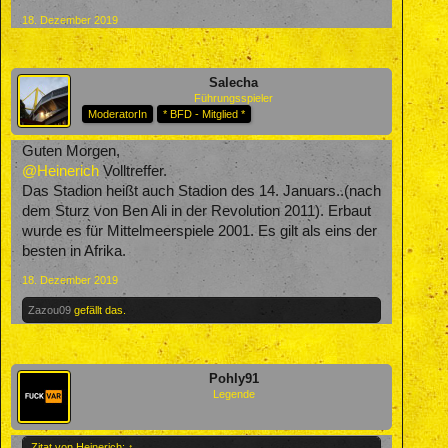
18. Dezember 2019
Salecha
Führungsspieler
ModeratorIn
* BFD - Mitglied *
Guten Morgen,
@Heinerich
Volltreffer.
Das Stadion heißt auch Stadion des 14. Januars..(nach
dem Sturz von Ben Ali in der Revolution 2011). Erbaut
wurde es für Mittelmeerspiele 2001. Es gilt als eins der
besten in Afrika.
18. Dezember 2019
Zazou09
gefällt das.
Pohly91
Legende
Zitat von Heinerich:
↑