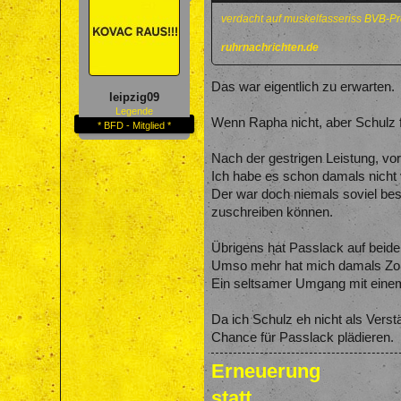
verdacht auf muskelfasseriss
BVB-Pr
ruhrnachrichten.de
Das war eigentlich zu erwarten.
leipzig09
Legende
Wenn Rapha nicht, aber Schulz f
* BFD - Mitglied *
Nach der gestrigen Leistung, vo
Ich habe es schon damals nicht 
Der war doch niemals soviel be
zuschreiben können.
Übrigens hat Passlack auf beide
Umso mehr hat mich damals Zorcs
Ein seltsamer Umgang mit einem
Da ich Schulz eh nicht als Verst
Chance für Passlack plädieren.
Erneuerung
statt