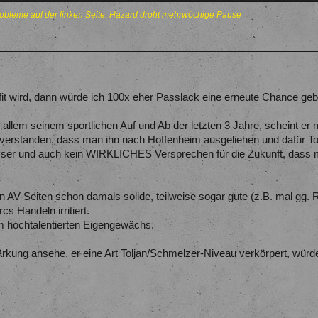
obleme auf der linken Seite: Hazard droht mehrwöchige Pause
it wird, dann würde ich 100x eher Passlack eine erneute Chance geb
r allem seinem sportlichen Auf und Ab der letzten 3 Jahre, scheint e
verstanden, dass man ihn nach Hoffenheim ausgeliehen und dafür Tolja
sser und auch kein WIRKLICHES Versprechen für die Zukunft, dass m
n AV-Seiten schon damals solide, teilweise sogar gute (z.B. mal gg. 
 Handeln irritiert.
 hochtalentierten Eigengewächs.
ärkung ansehe, er eine Art Toljan/Schmelzer-Niveau verkörpert, würde 