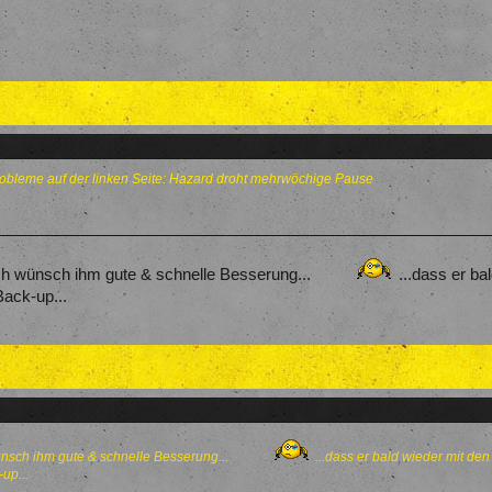
obleme auf der linken Seite: Hazard droht mehrwöchige Pause
ich wünsch ihm gute & schnelle Besserung...
...dass er ba
Back-up...
wünsch ihm gute & schnelle Besserung...
...dass er bald wieder mit de
up...