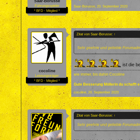
Saar-Borusse
Führungsspieler
Saar-Borusse
,
20. September 2020
* BFD - Mitglied *
Zitat von Saar-Borusse:
↑
Sehr geehrte und geliebte Forumadm
ist die b
cocoline
wie immer, bis dahin Cocoline
Leistungsträger
* BFD - Mitglied *
Gute Besserung Möllerin du schafft 
cocoline
,
20. September 2020
Zitat von Saar-Borusse:
↑
Sehr geehrte und geliebte Forumadm