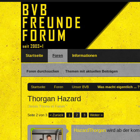
Startseite
Foren
Informationen
Foren durchsuchen
Themen mit aktuellen Beiträgen
Startseite
Foren
Unser BVB
Was macht eigentlich ... 
Thorgan Hazard
Dieses Thema im Forum "
Was macht eigentlich ... ? - Ehemalige BVBler
" 
Seite 2 von 3
< Zurück
1
2
3
Weiter >
HazardThorgan
wird ab der kom