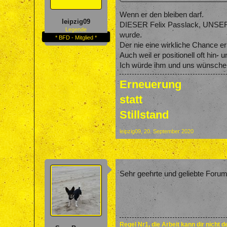
Wenn er den bleiben darf.
leipzig09
DIESER Felix Passlack, UNSE
Legende
wurde.
* BFD - Mitglied *
Der nie eine wirkliche Chance erh
Auch weil er positionell oft hin
Ich würde ihm und uns wünschen,
Erneuerung
statt
Stillstand
leipzig09
,
20. September 2020
Sehr geehrte und geliebte Foru
Regel Nr1, die Arbeit kann dir nicht 