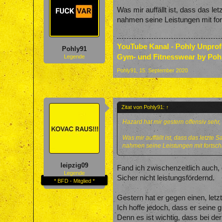
Was mir auffällt ist, dass das le
nahmen seine Leistungen mit for
YouTube Kanal - Pohly Unpro
Pohly91
Gym- und Fitnesswear by Poh
Legende
Pohly91
,
15. September 2020
Zitat von Pohly91:
↑
Hazard hat mir gestern offensiv sehr,
Was mir auffällt ist, dass das letzte
nahmen seine Leistungen mit fortschr
leipzig09
Fand ich zwischenzeitlich auch,
Legende
Sicher nicht leistungsfördernd.
* BFD - Mitglied *
Gestern hat er gegen einen, letzt
Ich hoffe jedoch, dass er seine g
Denn es ist wichtig, dass bei de