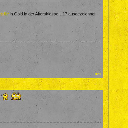
aille
in Gold in der Altersklasse U17 ausgezeichnet
#28