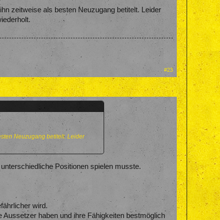
 ihn zeitweise als besten Neuzugang betitelt. Leider
iederholt.
#23
besten Neuzugang betitelt. Leider
unterschiedliche Positionen spielen musste.
fährlicher wird.
ine Aussetzer haben und ihre Fähigkeiten bestmöglich