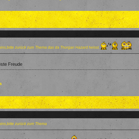
ins,bitte zurück zum Thema das da Thorgan Hazard heisst.
este Freude
es
ins,bitte zurück zum Thema