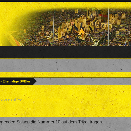
? - Ehemalige BVBler
wurde erstellt von
Forenteam
,
23. Mai 2019
.
menden Saison die Nummer 10 auf dem Trikot tragen.