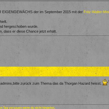
R EIGENGEWÄCHS der im September 2015 mit der
Fritz-Walter-Med
ielt.
- und hergeschoben wurde.
 dass er diese Chance jetzt erhält.
madmins,bitte zurück zum Thema das da Thorgan Hazard heisst.
den Tag versauen wenn du nicht hingehst.