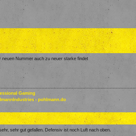
er neuen Nummer auch zu neuer starke findet
fessional Gaming
lmannIndustries - pohlmann.do
ehr, sehr gut gefallen. Defensiv ist noch Luft nach oben.