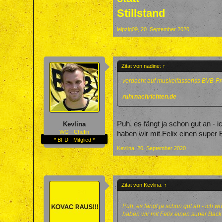
Stillstand
leipzig09
,
20. September 2020
Zitat von nadine:
↑
verdacht auf muskelfasseriss
BVB-Pr
ruhrnachrichten.de
Puh, es fängt ja schon gut an - 
Kevlina
WG - Chefin
haben wir mit Felix einen super 
* BFD - Mitglied *
Kevlina
,
20. September 2020
Zitat von Kevlina:
↑
Puh, es fängt ja schon gut an - ich 
haben wir mit Felix einen super Back-