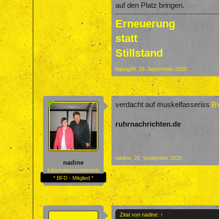
auf den Platz bringen.
Erneuerung
statt
Stillstand
leipzig09
,
15. September 2020
verdacht auf muskelfasseriss
BV
ruhrnachrichten.de
nadine
,
20. September 2020
nadine
Informationsministerin
* BFD - Mitglied *
Zitat von nadine:
↑