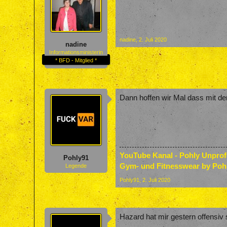
nadine
,
2. Juli 2020
nadine
Informationsministerin
* BFD - Mitglied *
Dann hoffen wir Mal dass mit d
YouTube Kanal - Pohly Unpro
Pohly91
Gym- und Fitnesswear by Poh
Legende
Pohly91
,
2. Juli 2020
Hazard hat mir gestern offensiv s