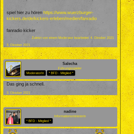
spiel hier zu hören
https://www.wuerzburger-
kickers.de/de/kickers-erleben/medien/fanradio
fanradio kicker
Zuletzt von einem Moderator bearbeitet:
4. Oktober 2021
3. Oktober 2021
Salecha
Führungsspieler
ModeratorIn
* BFD - Mitglied *
Das ging ja schnell.
3. Oktober 2021
nadine
Informationsministerin
* BFD - Mitglied *