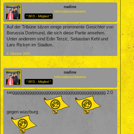
nadine
Informationsministerin
* BFD - Mitglied *
Auf der Tribüne sitzen einige prominente Gesichter von
Borussia Dortmund, die sich diese Partie ansehen.
Unter anderem sind Edin Terzić, Sebastian Kehl und
Lars Ricken im Stadion.
3. Oktober 2021
nadine
Informationsministerin
* BFD - Mitglied *
sieggggggggggggggggggggggggggggggggggggggg 2:0
gegen würzburg