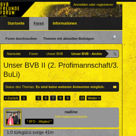
Anmelden oder registrieren
Startseite
Foren
Informationen
Foren durchsuchen
Themen mit aktuellen Beiträgen
Startseite
Foren
Unser BVB
Unser BVB - Archiv
Unser BVB II (2. Profimannschaft/3.
BuLi)
Status des Themas:
Es sind keine weiteren Antworten möglich.
< Zurück
1
←
5
6
7
8
9
→
23
Weiter >
nadine
Informationsministerin
* BFD - Mitglied *
1:0 türkgücü sorge 41m