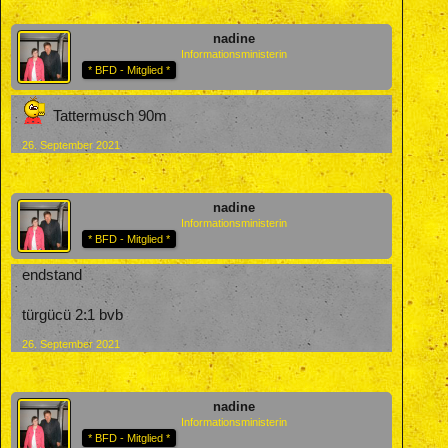
nadine
Informationsministerin
* BFD - Mitglied *
Tattermusch 90m
26. September 2021
nadine
Informationsministerin
* BFD - Mitglied *
endstand
türgücü 2:1 bvb
26. September 2021
nadine
Informationsministerin
* BFD - Mitglied *