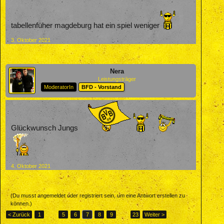
tabellenfüher magdeburg hat ein spiel weniger
3. Oktober 2021
Nera
Leistungsträger
ModeratorIn
BFD - Vorstand
Glückwunsch Jungs
4. Oktober 2021
(Du musst angemeldet oder registriert sein, um eine Antwort erstellen zu
können.)
< Zurück
1
←
5
6
7
8
9
→
23
Weiter >