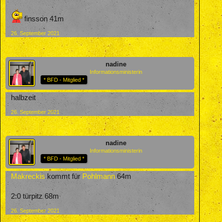
finsson 41m
26. September 2021
nadine
Informationsministerin
* BFD - Mitglied *
halbzeit
26. September 2021
nadine
Informationsministerin
* BFD - Mitglied *
Makreckis
kommt für
Pohlmann
64m
2:0 türpitz 68m
26. September 2021