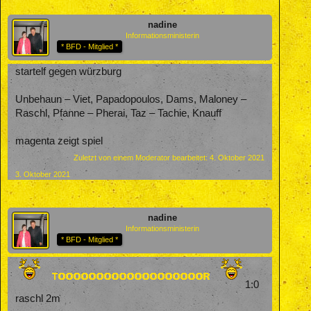
nadine
Informationsministerin
* BFD - Mitglied *
startelf gegen würzburg
Unbehaun – Viet, Papadopoulos, Dams, Maloney –
Raschl, Pfanne – Pherai, Taz – Tachie, Knauff
magenta zeigt spiel
Zuletzt von einem Moderator bearbeitet:
4. Oktober 2021
3. Oktober 2021
nadine
Informationsministerin
* BFD - Mitglied *
1:0
raschl 2m