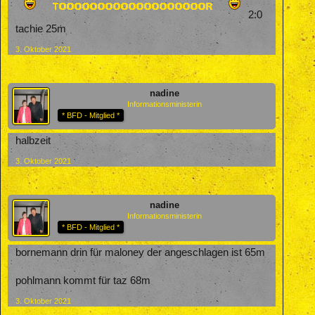
2:0
tachie 25m
3. Oktober 2021
nadine
Informationsministerin
* BFD - Mitglied *
halbzeit
3. Oktober 2021
nadine
Informationsministerin
* BFD - Mitglied *
bornemann drin für maloney der angeschlagen ist 65m
pohlmann kommt für taz 68m
3. Oktober 2021