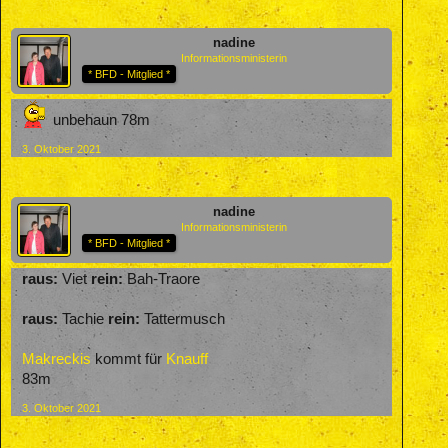
nadine
Informationsministerin
* BFD - Mitglied *
unbehaun 78m
3. Oktober 2021
nadine
Informationsministerin
* BFD - Mitglied *
raus:
Viet
rein:
Bah-Traore
raus:
Tachie
rein:
Tattermusch
Makreckis
kommt für
Knauff
83m
3. Oktober 2021