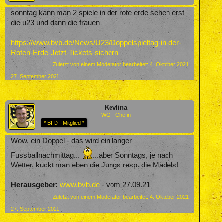
sonntag kann man 2 spiele in der rote erde sehen erst
die u23 und dann die frauen
https://www.bvb.de/News/U23/Doppelspieltag-in-der-
Roten-Erde-Jetzt-Tickets-sichern
Zuletzt von einem Moderator bearbeitet:
4. Oktober 2021
27. September 2021
Kevlina
WG - Chefin
* BFD - Mitglied *
Wow, ein Doppel - das wird ein langer
Fussballnachmittag...
...aber Sonntags, je nach
Wetter, kuckt man eben die Jungs resp. die Mädels!
Herausgeber:
www.bvb.de
- vom 27.09.21
Zuletzt von einem Moderator bearbeitet:
4. Oktober 2021
27. September 2021