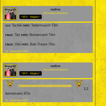
nadine
Informationsministerin
* BFD - Mitglied *
aus Tachie
rein:
Tattermusch 73m
raus:
Taz
rein:
Bornemann 74m
raus:
Viet
rein:
Bah-Traore 75m
26. September 2021
nadine
Informationsministerin
* BFD - Mitglied *
1:2
bornemann 87m
26. September 2021