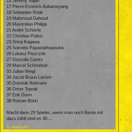
15 Jeremy Toljan
17 Pierre-Emerick Aubameyang
18 Sebastian Rode
19 Mahmoud Dahoud
20 Maximilian Philipp
21 André Schürrle
22 Christian Pulisic
23 Shinji Kagawa
25 Sokratis Papastathopoulos
26 Lukasz Piszczek
27 Gonzalo Castro
29 Marcel Schmelzer
33 Julian Weigl
34 Jacob Bruun Larsen
35 Dominik Reimann
36 Ömer Toprak
37 Erik Durm
38 Roman Bürki
Macht dann 29 Spieler...wenn man noch Beste mit
dazu zählt sind es 30....
31. August 2017