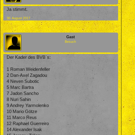
Ja stimmt.
30. August 2017
Gast
Besuch
Der Kader des BVB´s:
1 Roman Weidenfeller
2 Dan-Axel Zagadou
4 Neven Subotic
5️ Marc Bartra
7️ Jadon Sancho
8️ Nuri Sahin
9️ Andrey Yarmolenko
10 Mario Götze
11 Marco Reus
12 Raphael Guerreiro
14 Alexander Isak