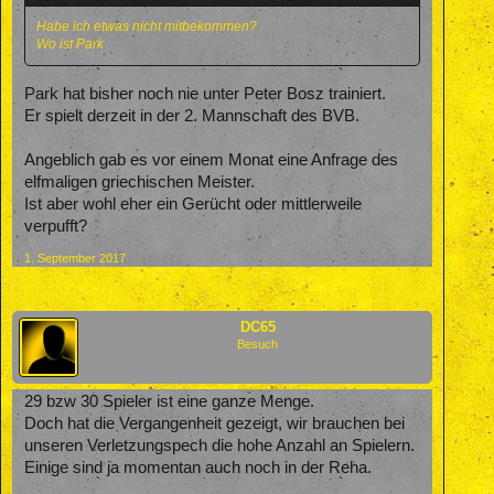
Habe ich etwas nicht mitbekommen?
Wo ist Park
Park hat bisher noch nie unter Peter Bosz trainiert.
Er spielt derzeit in der 2. Mannschaft des BVB.
Angeblich gab es vor einem Monat eine Anfrage des
elfmaligen griechischen Meister.
Ist aber wohl eher ein Gerücht oder mittlerweile
verpufft?
1. September 2017
DC65
Besuch
29 bzw 30 Spieler ist eine ganze Menge.
Doch hat die Vergangenheit gezeigt, wir brauchen bei
unseren Verletzungspech die hohe Anzahl an Spielern.
Einige sind ja momentan auch noch in der Reha.