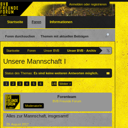
Anmelden oder registrieren
Startseite
Foren
Informationen
Foren durchsuchen
Themen mit aktuellen Beiträgen
Startseite
Foren
Unser BVB
Unser BVB - Archiv
Unsere Mannschaft I
Status des Themas:
Es sind keine weiteren Antworten möglich.
1
2
3
4
5
6
→
140
Weiter >
Forenteam
BVB Freunde Forum
ModeratorIn
Alles zur Mannschaft, insgesamt!
29. August 2017