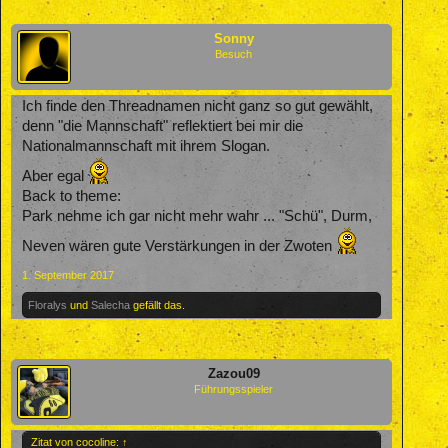
Sonny
Besuch
Ich finde den Threadnamen nicht ganz so gut gewählt,
denn "die Mannschaft" reflektiert bei mir die
Nationalmannschaft mit ihrem Slogan.
Aber egal
Back to theme:
Park nehme ich gar nicht mehr wahr ... "Schü", Durm,
Neven wären gute Verstärkungen in der Zwoten
1. September 2017
Floralys
und
Salecha
gefällt das.
Zazou09
Führungsspieler
Zitat von cocoline:
↑