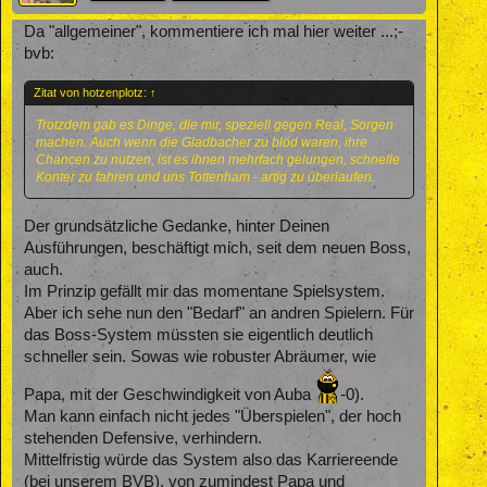
Da "allgemeiner", kommentiere ich mal hier weiter ...;-
bvb:
Zitat von hotzenplotz:
↑
Trotzdem gab es Dinge, die mir, speziell gegen Real, Sorgen
machen. Auch wenn die Gladbacher zu blöd waren, ihre
Chancen zu nutzen, ist es ihnen mehrfach gelungen, schnelle
Konter zu fahren und uns Tottenham - artig zu überlaufen.
Der grundsätzliche Gedanke, hinter Deinen
Ausführungen, beschäftigt mich, seit dem neuen Boss,
auch.
Im Prinzip gefällt mir das momentane Spielsystem.
Aber ich sehe nun den "Bedarf" an andren Spielern. Für
das Boss-System müssten sie eigentlich deutlich
schneller sein. Sowas wie robuster Abräumer, wie
Papa, mit der Geschwindigkeit von Auba
-0).
Man kann einfach nicht jedes "Überspielen", der hoch
stehenden Defensive, verhindern.
Mittelfristig würde das System also das Karriereende
(bei unserem BVB), von zumindest Papa und