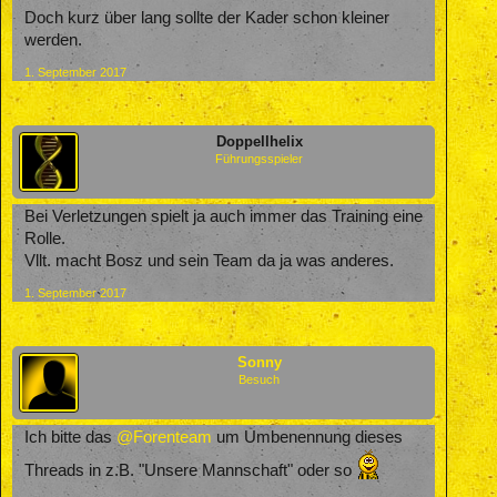
Doch kurz über lang sollte der Kader schon kleiner
werden.
1. September 2017
Doppellhelix
Führungsspieler
Bei Verletzungen spielt ja auch immer das Training eine
Rolle.
Vllt. macht Bosz und sein Team da ja was anderes.
1. September 2017
Sonny
Besuch
Ich bitte das
@Forenteam
um Umbenennung dieses
Threads in z.B. "Unsere Mannschaft" oder so