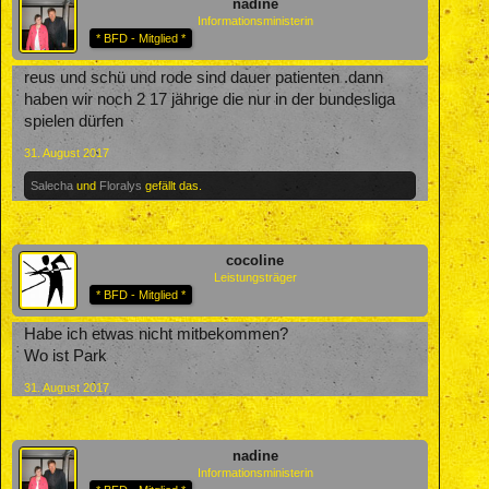
nadine
Informationsministerin
* BFD - Mitglied *
reus und schü und rode sind dauer patienten .dann
haben wir noch 2 17 jährige die nur in der bundesliga
spielen dürfen
31. August 2017
Salecha
und
Floralys
gefällt das.
cocoline
Leistungsträger
* BFD - Mitglied *
Habe ich etwas nicht mitbekommen?
Wo ist Park
31. August 2017
nadine
Informationsministerin