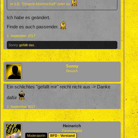
in z.B. "Unsere Mannschaft" oder so
Ich habe es geändert.
Finde es auch passender.
1. September 2017
Sonny
gefällt das.
Sonny
Besuch
Ein schlichtes "gefällt mir" reicht nicht aus -> Danke
dafür
2. September 2017
Heinerich
Forenmitglied
ModeratorIn
BFD - Vorstand