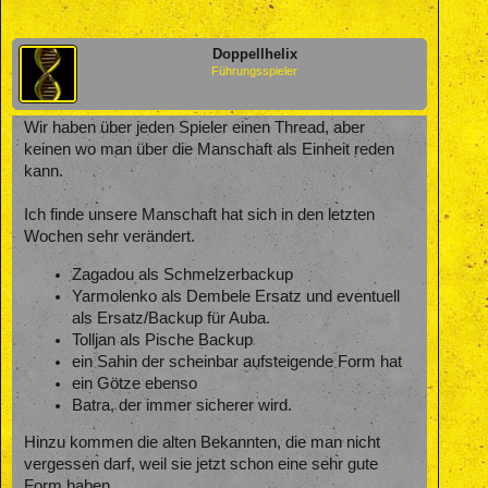
Doppellhelix
Führungsspieler
Wir haben über jeden Spieler einen Thread, aber
keinen wo man über die Manschaft als Einheit reden
kann.
Ich finde unsere Manschaft hat sich in den letzten
Wochen sehr verändert.
Zagadou als Schmelzerbackup
Yarmolenko als Dembele Ersatz und eventuell
als Ersatz/Backup für Auba.
Tolljan als Pische Backup
ein Sahin der scheinbar aufsteigende Form hat
ein Götze ebenso
Batra, der immer sicherer wird.
Hinzu kommen die alten Bekannten, die man nicht
vergessen darf, weil sie jetzt schon eine sehr gute
Form haben.