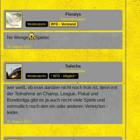
Floralys
Führungsspieler
ModeratorIn
BFD - Vorstand
Ne Menge
Spieler
31. August 2017
Salecha
Führungsspieler
ModeratorIn
* BFD - Mitglied *
wer weiß, ob man darüber nicht noch froh ist, denn mit
der Teilnahme an Champ. League, Pokal und
Bundesliga gibt es ja auch recht viele Spiele und
vermutlich noch den ein oder anderen Verletzten -
leider.
31. August 2017