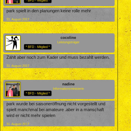
* BFD - Mitglied *
park spielt in den planungen keine rolle mehr
31. August 2017
cocoline
Leistungsträger
* BFD - Mitglied *
Zählt aber noch zum Kader und muss bezahlt werden.
31. August 2017
nadine
Informationsministerin
* BFD - Mitglied *
park wurde bei saisoneröffnung nicht vorgestellt und
spielt manchmal bei amateure .aber in a manschaft
wird er nicht mehr spielen
31. August 2017