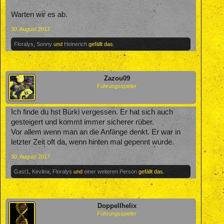
Warten wir es ab.
30. August 2017
Floralys
,
Sonny
und
Heinerich
gefällt das.
Zazou09
Führungsspieler
Ich finde du hst Bürki vergessen. Er hat sich auch
gesteigert und kommt immer sicherer rüber.
Vor allem wenn man an die Anfänge denkt. Er war in
letzter Zeit oft da, wenn hinten mal gepennt wurde.
30. August 2017
Gast1
,
Kevlina
,
Floralys
und
einer weiteren Person
gefällt das.
Doppellhelix
Führungsspieler