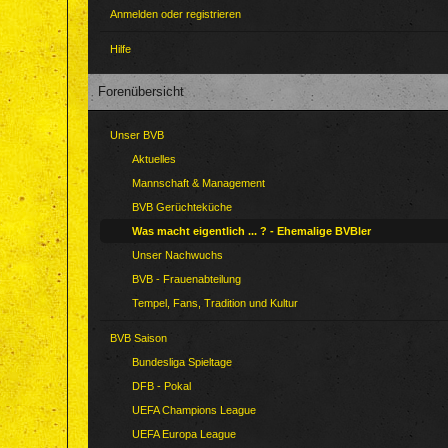
Anmelden oder registrieren
Hilfe
Forenübersicht
Unser BVB
Aktuelles
Mannschaft & Management
BVB Gerüchteküche
Was macht eigentlich ... ? - Ehemalige BVBler
Unser Nachwuchs
BVB - Frauenabteilung
Tempel, Fans, Tradition und Kultur
BVB Saison
Bundesliga Spieltage
DFB - Pokal
UEFA Champions League
UEFA Europa League