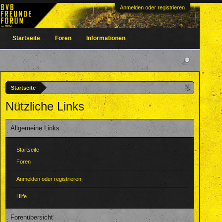
Anmelden oder registrieren
Startseite
Foren
Informationen
Startseite
Nützliche Links
Allgemeine Links
Startseite
Foren
Anmelden oder registrieren
Hilfe
Forenübersicht