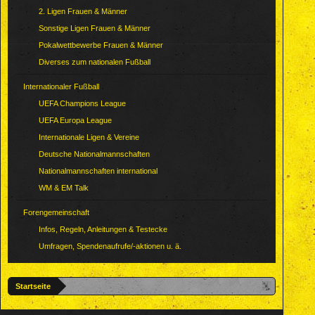
2. Ligen Frauen & Männer
Sonstige Ligen Frauen & Männer
Pokalwettbewerbe Frauen & Männer
Diverses zum nationalen Fußball
Internationaler Fußball
UEFA Champions League
UEFA Europa League
Internationale Ligen & Vereine
Deutsche Nationalmannschaften
Nationalmannschaften international
WM & EM Talk
Forengemeinschaft
Infos, Regeln, Anleitungen & Testecke
Umfragen, Spendenaufrufe/-aktionen u. ä.
Startseite