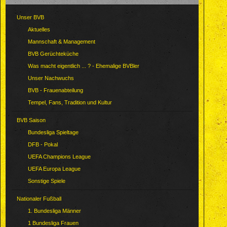
Unser BVB
Aktuelles
Mannschaft & Management
BVB Gerüchteküche
Was macht eigentlich ... ? - Ehemalige BVBler
Unser Nachwuchs
BVB - Frauenabteilung
Tempel, Fans, Tradition und Kultur
BVB Saison
Bundesliga Spieltage
DFB - Pokal
UEFA Champions League
UEFA Europa League
Sonstige Spiele
Nationaler Fußball
1. Bundesliga Männer
1 Bundesliga Frauen