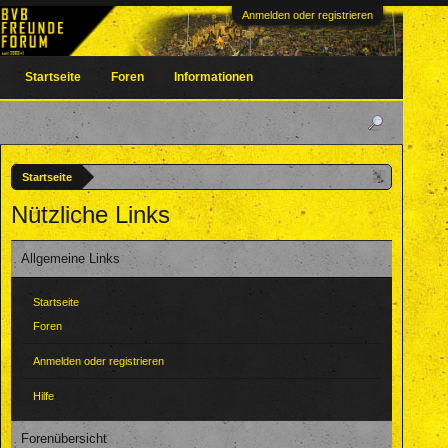
Anmelden oder registrieren
Startseite
Foren
Informationen
Startseite
Nützliche Links
Allgemeine Links
Startseite
Foren
Anmelden oder registrieren
Hilfe
Forenübersicht