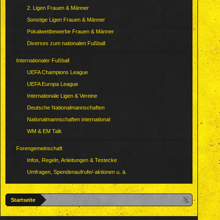
2. Ligen Frauen & Männer
Sonstige Ligen Frauen & Männer
Pokalwettbewerbe Frauen & Männer
Diverses zum nationalen Fußball
Internationaler Fußball
UEFA Champions League
UEFA Europa League
Internationale Ligen & Vereine
Deutsche Nationalmannschaften
Nationalmannschaften international
WM & EM Talk
Forengemeinschaft
Infos, Regeln, Anleitungen & Testecke
Umfragen, Spendenaufrufe/-aktionen u. ä.
Startseite