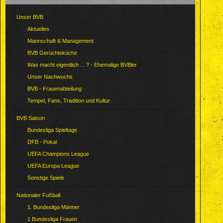
Unser BVB
Aktuelles
Mannschaft & Management
BVB Gerüchteküche
Was macht eigentlich ... ? - Ehemalige BVBler
Unser Nachwuchs
BVB - Frauenabteilung
Tempel, Fans, Tradition und Kultur
BVB Saison
Bundesliga Spieltage
DFB - Pokal
UEFA Champions League
UEFA Europa League
Sonstige Spiele
Nationaler Fußball
1. Bundesliga Männer
1 Bundesliga Frauen